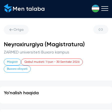
Men talaba
Ortga
Neyroxirurgiya (Magistratura)
ZARMED universiteti Buxoro kampus
Magistr
Qabul mudati
:
1 Iyun
-
30 Sentabr 2026
Buxoro viloyati
Yo'nalish haqida