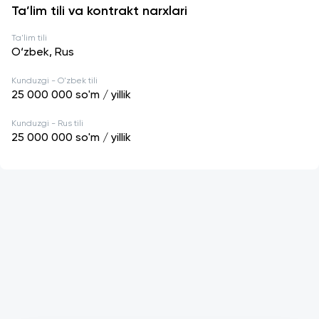
Ta’lim tili va kontrakt narxlari
Ta'lim tili
O‘zbek, Rus
Kunduzgi - O'zbek tili
25 000 000
so'm / yillik
Kunduzgi - Rus tili
25 000 000
so'm / yillik