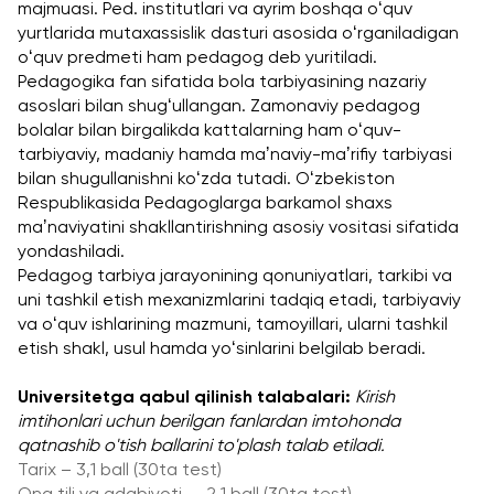
majmuasi. Ped. institutlari va ayrim boshqa oʻquv 
yurtlarida mutaxassislik dasturi asosida oʻrganiladigan 
oʻquv predmeti ham pedagog deb yuritiladi. 
Pedagogika fan sifatida bola tarbiyasining nazariy 
asoslari bilan shugʻullangan. Zamonaviy pedagog 
bolalar bilan birgalikda kattalarning ham oʻquv-
tarbiyaviy, madaniy hamda maʼnaviy-maʼrifiy tarbiyasi 
bilan shugullanishni koʻzda tutadi. Oʻzbekiston 
Respublikasida Pedagoglarga barkamol shaxs 
maʼnaviyatini shakllantirishning asosiy vositasi sifatida 
yondashiladi.
Pedagog tarbiya jarayonining qonuniyatlari, tarkibi va 
uni tashkil etish mexanizmlarini tadqiq etadi, tarbiyaviy 
va oʻquv ishlarining mazmuni, tamoyillari, ularni tashkil 
etish shakl, usul hamda yoʻsinlarini belgilab beradi.
Universitetga qabul qilinish talabalari: 
Kirish 
imtihonlari uchun berilgan fanlardan imtohonda 
qatnashib o'tish ballarini to'plash talab etiladi.
Tarix – 3,1 ball (30ta test)