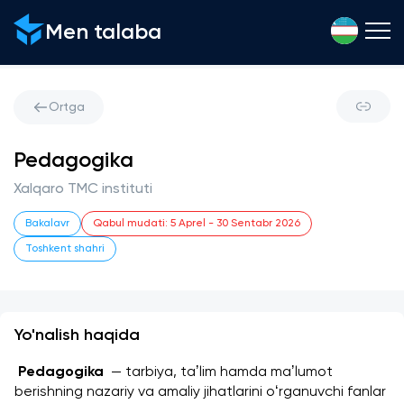
Men talaba
Ortga
Pedagogika
Xalqaro TMC instituti
Bakalavr
Qabul mudati
:
5 Aprel
-
30 Sentabr 2026
Toshkent shahri
Yo'nalish haqida
 Pedagogika
  — tarbiya, taʼlim hamda maʼlumot 
berishning nazariy va amaliy jihatlarini oʻrganuvchi fanlar 