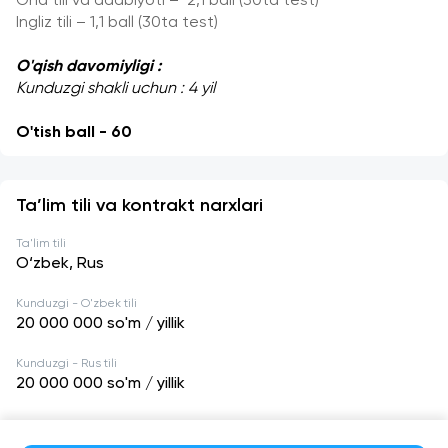
Ona tili va adabiyoti –  2,1 ball (30ta test)
Ingliz tili – 1,1 ball (30ta test)
O'qish davomiyligi : 
Kunduzgi shakli uchun : 4 yil
O'tish ball - 60
Ta’lim tili va kontrakt narxlari
Ta'lim tili
O‘zbek, Rus
Kunduzgi - O'zbek tili
20 000 000
so'm / yillik
Kunduzgi - Rus tili
20 000 000
so'm / yillik