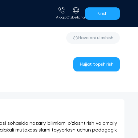
Kirish
Aloqa
O'zbekcha
Havolani ulashish
Hujjat topshirish
sohasida nazariy bilimlarni o‘zlashtirish va amaliy 
malakali mutaxassislarni tayyorlash uchun pedagogik 