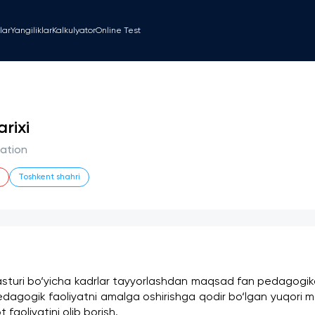
lar
Yangiliklar
Kalkulyator
Online Test
rixi
cation
Toshkent shahri
turi bo‘yicha kadrlar tayyorlashdan maqsad fan pedagogikasi 
pedagogik faoliyatni amalga oshirishga qodir bo‘lgan yuqori 
faoliyatini olib borish.