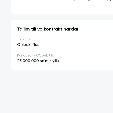
Ta’lim tili va kontrakt narxlari
Ta'lim tili
O‘zbek, Rus
Kunduzgi - O'zbek tili
23 000 000
so'm / yillik