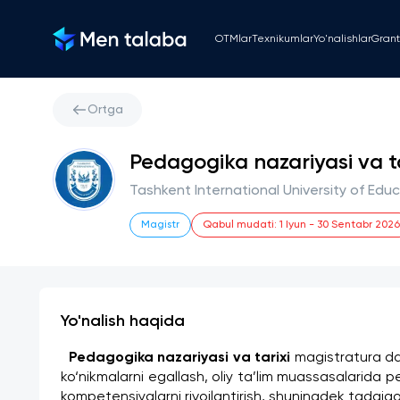
OTMlar
Texnikumlar
Yo'nalishlar
Grant
Ortga
Pedagogika nazariyasi va ta
Tashkent International University of Edu
Magistr
Qabul mudati
:
1 Iyun
-
30 Sentabr 2026
Yo'nalish haqida
Pedagogika nazariyasi va tarixi 
magistratura das
ko‘nikmalarni egallash, oliy ta’lim muassasalarida 
kompetensiyalarni rivojlantirish, shuningdek tadqiqot 