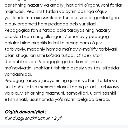
berishning nazariy va amaliy jihatlarini oʻrganuvchi fanlar 
majmuasi. Ped. institutlari va ayrim boshqa oʻquv 
yurtlarida mutaxassislik dasturi asosida oʻrganiladigan 
oʻquv predmeti ham pedagog deb yuritiladi. 
Pedagogika fan sifatida bola tarbiyasining nazariy 
asoslari bilan shugʻullangan. Zamonaviy pedagog 
bolalar bilan birgalikda kattalarning ham oʻquv-
tarbiyaviy, madaniy hamda maʼnaviy-maʼrifiy tarbiyasi 
bilan shugullanishni koʻzda tutadi. Oʻzbekiston 
Respublikasida Pedagoglarga barkamol shaxs 
maʼnaviyatini shakllantirishning asosiy vositasi sifatida 
yondashiladi.
Pedagog tarbiya jarayonining qonuniyatlari, tarkibi va 
uni tashkil etish mexanizmlarini tadqiq etadi, tarbiyaviy 
va oʻquv ishlarining mazmuni, tamoyillari, ularni tashkil 
etish shakl, usul hamda yoʻsinlarini belgilab beradi.
O'qish davomiyligi : 
Kunduzgi shakli uchun : 2 yil