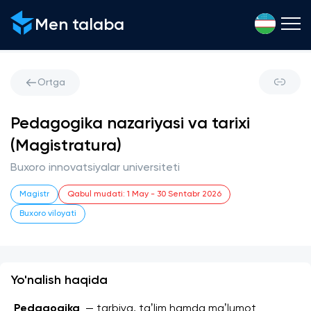
Men talaba
Ortga
Pedagogika nazariyasi va tarixi
(Magistratura)
Buxoro innovatsiyalar universiteti
Magistr
Qabul mudati
:
1 May
-
30 Sentabr 2026
Buxoro viloyati
Yo'nalish haqida
 Pedagogika
  — tarbiya, taʼlim hamda maʼlumot 