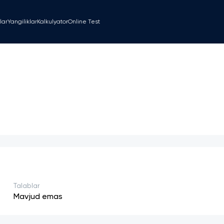
lar
Yangiliklar
Kalkulyator
Online Test
Talablar
Mavjud emas