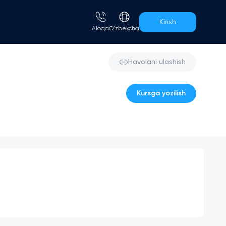
Kirish
Aloqa
O'zbekcha
Havolani ulashish
Kursga yozilish