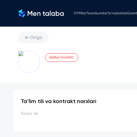
OTMlar
Texnikumlar
Yo'nalishlar
Grant
Ortga
Qabul mudati
:
Ta’lim tili va kontrakt narxlari
Ta'lim tili