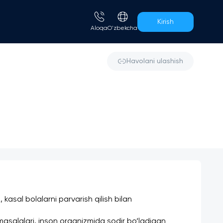
Kirish
Aloqa
O'zbekcha
Havolani ulashish
 kasal bolalarni parvarish qilish bilan 
masalalari, inson organizmida sodir bo‘ladigan 