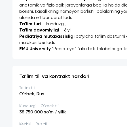
anatomik va fiziologik jarayonlarga bog‘liq holda dia
borishi, kasallikning namoyon bo‘lishi, bolalarning yo
alohida e’tibor qaratiladi.
Ta’lim turi
 – kunduzgi,
Ta’lim davomiyligi
 – 6 yil.
Pediatriya mutaxassisligi
 bo‘yicha ta’lim dasturin
malakasi beriladi.
EMU University
 “Pediatriya” fakulteti talabalariga t
Ta’lim tili va kontrakt narxlari
Ta'lim tili
O‘zbek, Rus
Kunduzgi - O'zbek tili
38 750 000
so'm / yillik
Kechki - Rus tili