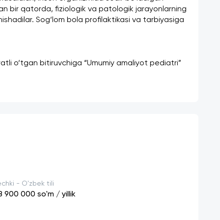
n bir qatorda, fiziologik va patologik jarayonlarning 
ishadilar. Sog‘lom bola profilaktikasi va tarbiyasiga 
atli o‘tgan bitiruvchiga “Umumiy amaliyot pediatri” 
chki - O'zbek tili
8 900 000
so'm / yillik