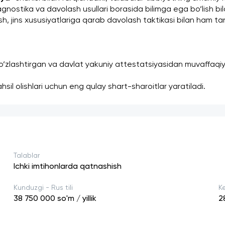
gnostika va davolash usullari borasida bilimga ega bo‘lish bila
sh, jins xususiyatlariga qarab davolash taktikasi bilan ham tan
i o‘zlashtirgan va davlat yakuniy attestatsiyasidan muvaffaqiy
ahsil olishlari uchun eng qulay shart-sharoitlar yaratiladi.
Talablar
Ichki imtihonlarda qatnashish
Kunduzgi - Rus tili
Ke
38 750 000
so'm / yillik
2