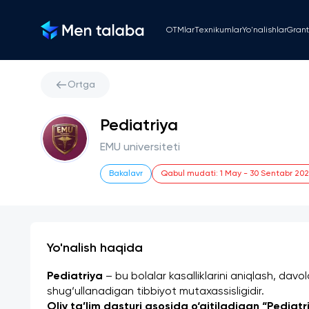
OTMlar
Texnikumlar
Yo'nalishlar
Grant
Ortga
Pediatriya
EMU universiteti
Bakalavr
Qabul mudati
:
1 May
-
30 Sentabr 20
Yo'nalish haqida
Pediatriya
 – bu bolalar kasalliklarini aniqlash, davol
shug‘ullanadigan tibbiyot mutaxassisligidir.
Oliy ta’lim dasturi asosida o‘qitiladigan “Pediatr