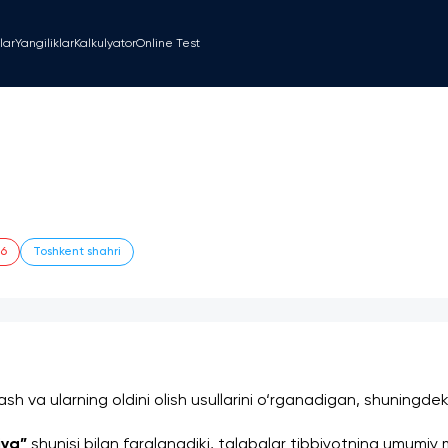
lar
Yangiliklar
Kalkulyator
Online Test
26
Toshkent shahri
ash va ularning oldini olish usullarini o‘rganadigan, shuningdek,
iya”
 shunisi bilan farqlanadiki, talabalar tibbiyotning umumiy 