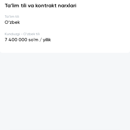
Ta’lim tili va kontrakt narxlari
Ta'lim tili
O‘zbek
Kunduzgi - O'zbek tili
7 400 000
so'm / yillik