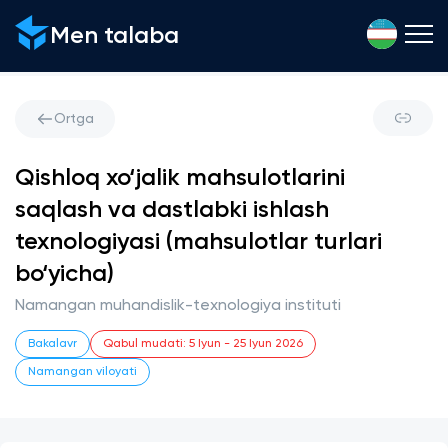
Men talaba
Ortga
Qishloq xo‘jalik mahsulotlarini
saqlash va dastlabki ishlash
texnologiyasi (mahsulotlar turlari
bo‘yicha)
Namangan muhandislik-texnologiya instituti
Bakalavr
Qabul mudati
:
5 Iyun
-
25 Iyun 2026
Namangan viloyati