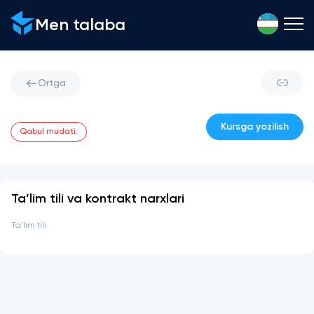
Men talaba
Ortga
Kursga yozilish
Qabul mudati
:
Ta’lim tili va kontrakt narxlari
Ta'lim tili