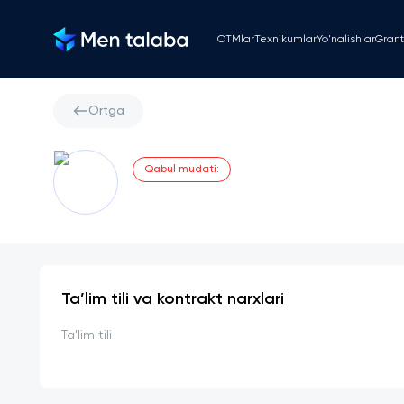
OTMlar
Texnikumlar
Yo'nalishlar
Grant
Ortga
Qabul mudati
:
Ta’lim tili va kontrakt narxlari
Ta'lim tili