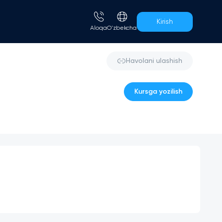
Kirish
Aloqa
O'zbekcha
Havolani ulashish
Kursga yozilish