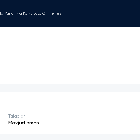
lar
Yangiliklar
Kalkulyator
Online Test
Talablar
Mavjud emas