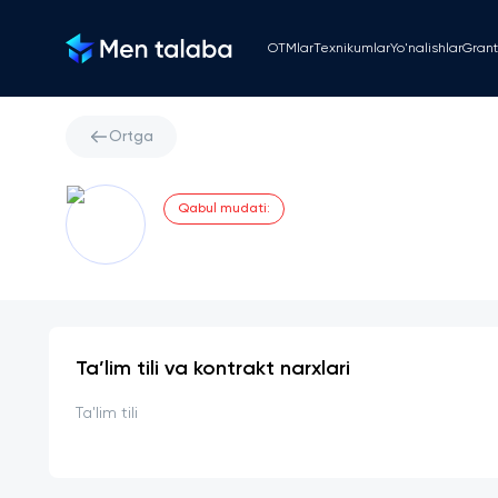
OTMlar
Texnikumlar
Yo'nalishlar
Grant
Ortga
Qabul mudati
:
Ta’lim tili va kontrakt narxlari
Ta'lim tili