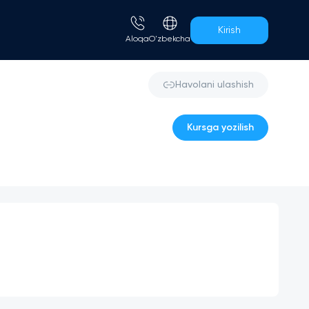
Kirish
Aloqa
O'zbekcha
Havolani ulashish
Kursga yozilish