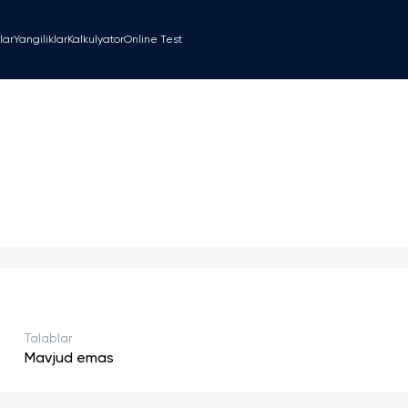
lar
Yangiliklar
Kalkulyator
Online Test
Talablar
Mavjud emas