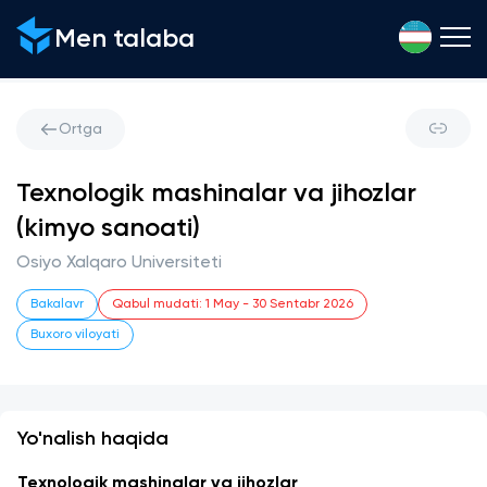
Men talaba
Ortga
Texnologik mashinalar va jihozlar
(kimyo sanoati)
Osiyo Xalqaro Universiteti
Bakalavr
Qabul mudati
:
1 May
-
30 Sentabr 2026
Buxoro viloyati
Yo'nalish haqida
Texnologik mashinalar va jihozlar 