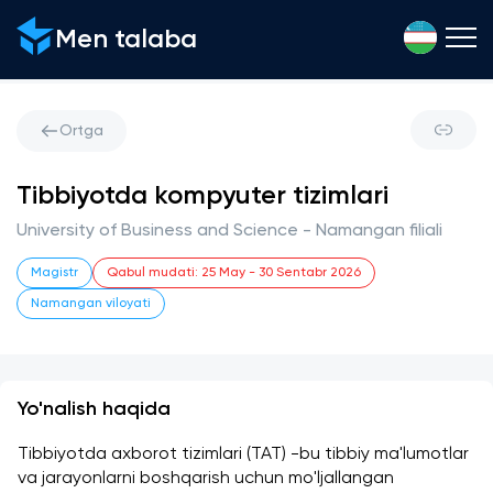
Men talaba
Ortga
Tibbiyotda kompyuter tizimlari
University of Business and Science - Namangan filiali
Magistr
Qabul mudati
:
25 May
-
30 Sentabr 2026
Namangan viloyati
Yo'nalish haqida
Tibbiyotda axborot tizimlari (TAT) -bu tibbiy ma'lumotlar 
va jarayonlarni boshqarish uchun mo'ljallangan 