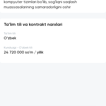
kompyuter tizimlari bo'lib, sog'liqni saqlash 
muassasalarining samaradorligini oshir
Ta’lim tili va kontrakt narxlari
Ta'lim tili
O‘zbek
Kunduzgi - O'zbek tili
24 720 000
so'm / yillik