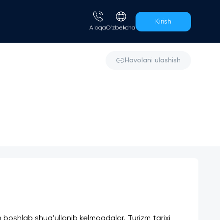
Kirish
Aloqa
O'zbekcha
Havolani ulashish
 boshlab shug’ullanib kelmoqdalar. Turizm tarixi 