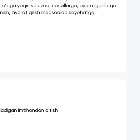
r o’ziga yaqin va uzoq manzillarga, ziyoratgohlarga 
lanish, ziyorat qilish maqsadida sayohatga 
iladigan imtihondan o'tish