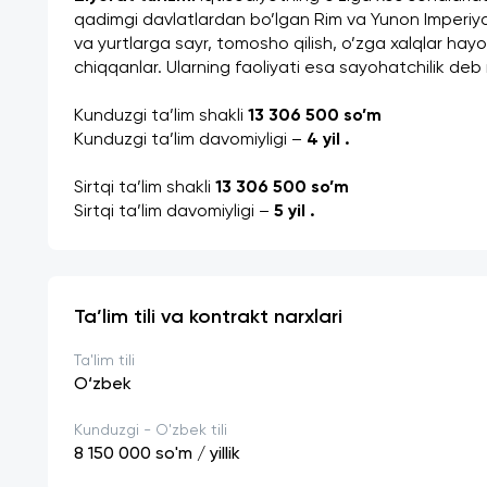
qadimgi davlatlardan bo’lgan Rim va Yunon Imperiyasi
va yurtlarga sayr, tomosho qilish, o’zga xalqlar hayo
chiqqanlar. Ularning faoliyati esa sayohatchilik de
Kunduzgi ta’lim shakli 
13 306 500 so’m
Kunduzgi ta’lim davomiyligi – 
4 yil . 
Sirtqi ta’lim shakli 
13 306 500 so’m 
Sirtqi ta’lim davomiyligi – 
5 yil . 
Ta’lim tili va kontrakt narxlari
Ta'lim tili
O‘zbek
Kunduzgi - O'zbek tili
8 150 000
so'm / yillik