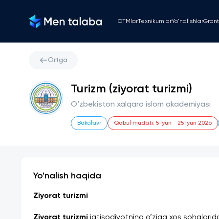
OTMlar
Texnikumlar
Yo'nalishlar
Grant
Ortga
Turizm (ziyorat turizmi)
O‘zbekiston xalqaro islom akademiyasi
Bakalavr
Qabul mudati
:
5 Iyun
-
25 Iyun 2026
Yo'nalish haqida
Ziyorat turizmi 
Ziyorat turizmi
 iqtisodiyotning o’ziga xos sohalarid