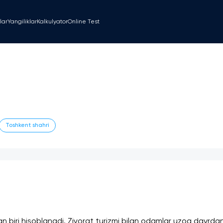
lar
Yangiliklar
Kalkulyator
Online Test
Toshkent shahri
an biri hisoblanadi. Ziyorat turizmi bilan odamlar uzoq davrdan