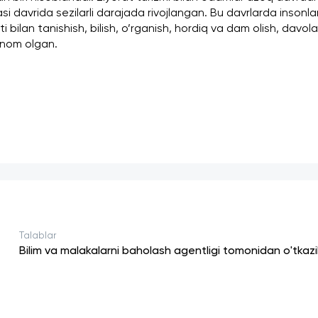
 davrida sezilarli darajada rivojlangan. Bu davrlarda insonla
ti bilan tanishish, bilish, o’rganish, hordiq va dam olish, davo
b nom olgan.
Talablar
Bilim va malakalarni baholash agentligi tomonidan o'tkaz