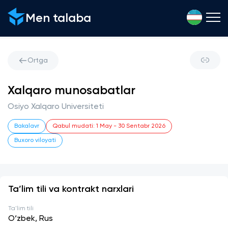
Men talaba
Ortga
Xalqaro munosabatlar
Osiyo Xalqaro Universiteti
Bakalavr
Qabul mudati
:
1 May
-
30 Sentabr 2026
Buxoro viloyati
Ta’lim tili va kontrakt narxlari
Ta'lim tili
O‘zbek, Rus