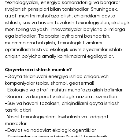
texnologiyalari, energiya samaradorligi va barqaror 
rivojlanish prinsiplari bilan tanishadilar. Shuningdek, 
atrof-muhitni muhofaza qilish, chiqindilarni qayta 
ishlash, suv va havoni tozalash texnologiyalari, ekologik 
monitoring va yashil innovatsiyalar bo‘yicha bilimlarga 
ega bo‘ladilar. Talabalar loyihalarni boshqarish, 
muammolarni hal qilish, texnologik tizimlarni 
optimallashtirish va ekologik xavfsiz yechimlar ishlab 
chiqish bo‘yicha amaliy ko‘nikmalarni egallaydilar.
Qayerlarda ishlash mumkin?
-Qayta tiklanuvchi energiya ishlab chiqaruvchi 
kompaniyalar (solar, shamol, geotermal)
-Ekologiya va atrof-muhitni muhofaza qilish bo‘limlari
-Sanoat va korporativ ekologik nazorat xizmatlari
-Suv va havoni tozalash, chiqindilarni qayta ishlash 
tashkilotlari
-Yashil texnologiyalarni loyihalash va tadqiqot 
markazlari
-Davlat va nodavlat ekologik agentliklar