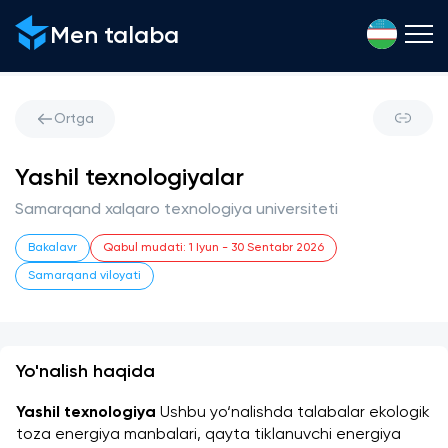
Men talaba
Ortga
Yashil texnologiyalar
Samarqand xalqaro texnologiya universiteti
Bakalavr
Qabul mudati
:
1 Iyun
-
30 Sentabr 2026
Samarqand viloyati
Yo'nalish haqida
Yashil texnologiya 
Ushbu yo‘nalishda talabalar ekologik 
toza energiya manbalari, qayta tiklanuvchi energiya 