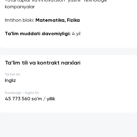
-Startaplar va innovatsion “yashil” texnologik 
kompaniyalar
Imtihon bloki: 
Matematika, Fizika
Ta'lim muddati davomiyligi:
 4 yil
Ta’lim tili va kontrakt narxlari
Ta'lim tili
Ingliz
Kunduzgi - Ingliz tili
45 773 560
so'm / yillik