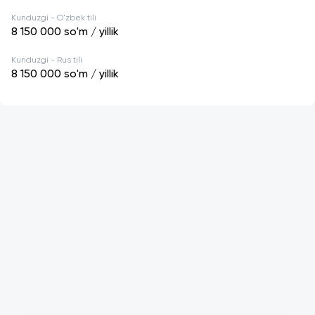
Kunduzgi - O'zbek tili
8 150 000
so'm / yillik
Kunduzgi - Rus tili
8 150 000
so'm / yillik