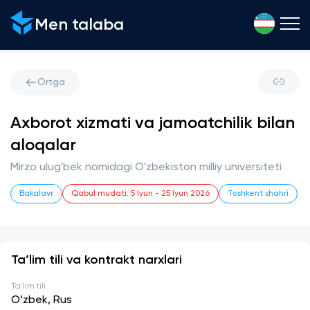
Men talaba
Ortga
Axborot xizmati va jamoatchilik bilan
aloqalar
Mirzo ulug'bek nomidagi O'zbekiston milliy universiteti
Bakalavr
Qabul mudati
:
5 Iyun
-
25 Iyun 2026
Toshkent shahri
Ta’lim tili va kontrakt narxlari
Ta'lim tili
O‘zbek, Rus