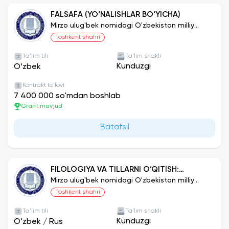
FALSAFA (YO‘NALISHLAR BO‘YICHA)
Mirzo ulug'bek nomidagi O'zbekiston milliy
universiteti
Toshkent shahri
Ta'lim tili
Ta'lim shakli
Kunduzgi
O‘zbek
Kontrakt to'lovi
7 400 000 so'mdan boshlab
Grant mavjud
Batafsil
FILOLOGIYA VA TILLARNI O‘QITISH:
FRANSUZ TILI
Mirzo ulug'bek nomidagi O'zbekiston milliy
universiteti
Toshkent shahri
Ta'lim tili
Ta'lim shakli
Kunduzgi
O‘zbek
/
Rus