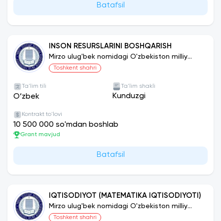
Batafsil
INSON RESURSLARINI BOSHQARISH
Mirzo ulug'bek nomidagi O'zbekiston milliy
universiteti
Toshkent shahri
Ta'lim tili
Ta'lim shakli
Kunduzgi
O‘zbek
Kontrakt to'lovi
10 500 000 so'mdan boshlab
Grant mavjud
Batafsil
IQTISODIYOT (MATEMATIKA IQTISODIYOTI)
Mirzo ulug'bek nomidagi O'zbekiston milliy
universiteti
Toshkent shahri