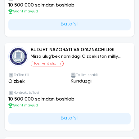
10 500 000 so'mdan boshlab
Grant mavjud
Batafsil
BUDJET NAZORATI VA G‘AZNACHILIGI
Mirzo ulug'bek nomidagi O'zbekiston milliy
universiteti
Toshkent shahri
Ta'lim tili
Ta'lim shakli
Kunduzgi
O‘zbek
Kontrakt to'lovi
10 500 000 so'mdan boshlab
Grant mavjud
Batafsil