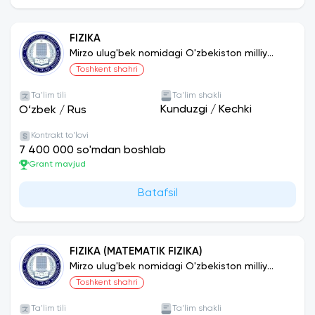
FIZIKA
Mirzo ulug'bek nomidagi O'zbekiston milliy
universiteti
Toshkent shahri
Ta'lim tili
Ta'lim shakli
Kunduzgi
/
Kechki
O‘zbek
/
Rus
Kontrakt to'lovi
7 400 000 so'mdan boshlab
Grant mavjud
Batafsil
FIZIKA (MATEMATIK FIZIKA)
Mirzo ulug'bek nomidagi O'zbekiston milliy
universiteti
Toshkent shahri
Ta'lim tili
Ta'lim shakli