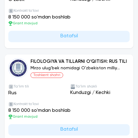
Kontrakt to'lovi
8 150 000 so'mdan boshlab
Grant mavjud
Batafsil
FILOLOGIYA VA TILLARNI O‘QITISH: RUS TILI
Mirzo ulug'bek nomidagi O'zbekiston milliy
universiteti
Toshkent shahri
Ta'lim tili
Ta'lim shakli
Kunduzgi
/
Kechki
Rus
Kontrakt to'lovi
8 150 000 so'mdan boshlab
Grant mavjud
Batafsil