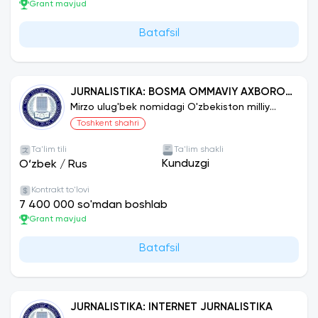
Grant mavjud
Batafsil
JURNALISTIKA: BOSMA OMMAVIY AXBOROT
VOSITALARI JURNALISTIKASI
Mirzo ulug'bek nomidagi O'zbekiston milliy
universiteti
Toshkent shahri
Ta'lim tili
Ta'lim shakli
Kunduzgi
O‘zbek
/
Rus
Kontrakt to'lovi
7 400 000 so'mdan boshlab
Grant mavjud
Batafsil
JURNALISTIKA: INTERNET JURNALISTIKA