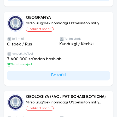
GEOGRAFIYA
Mirzo ulug'bek nomidagi O'zbekiston milliy
universiteti
Toshkent shahri
Ta'lim tili
Ta'lim shakli
Kunduzgi
/
Kechki
O‘zbek
/
Rus
Kontrakt to'lovi
7 400 000 so'mdan boshlab
Grant mavjud
Batafsil
GEOLOGIYA (FAOLIYAT SOHASI BO‘YICHA)
Mirzo ulug'bek nomidagi O'zbekiston milliy
universiteti
Toshkent shahri