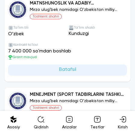
MATNSHUNOSLIK VA ADABIY
MANBASHUNOSLIK: O‘ZBEK TILI
Mirzo ulug'bek nomidagi O'zbekiston milliy
universiteti
Toshkent shahri
Ta'lim tili
Ta'lim shakli
Kunduzgi
O‘zbek
Kontrakt to'lovi
7 400 000 so'mdan boshlab
Grant mavjud
Batafsil
MENEJMENT (SPORT TADBIRLARINI TASHKIL
ETISH VA BOSHQARISH)
Mirzo ulug'bek nomidagi O'zbekiston milliy
universiteti
Toshkent shahri
Ta'lim tili
Ta'lim shakli
Kunduzgi
O‘zbek
Asosiy
Qidirish
Arizalar
Testlar
Kirish