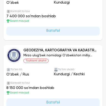
Kunduzgi
O‘zbek
Kontrakt to'lovi
7 400 000 so'mdan boshlab
Grant mavjud
Batafsil
GEODEZIYA, KARTOGRAFIYA VA KADASTR
(FUNKSIYALARI BO‘YICHA)
Mirzo ulug'bek nomidagi O'zbekiston milliy
universiteti
Toshkent shahri
Ta'lim tili
Ta'lim shakli
Kunduzgi
/
Kechki
O‘zbek
/
Rus
Kontrakt to'lovi
8 150 000 so'mdan boshlab
Grant mavjud
Batafsil