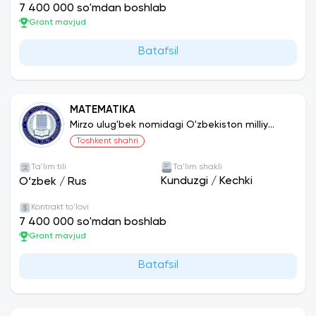
7 400 000 so'mdan boshlab
Grant mavjud
Batafsil
MATEMATIKA
Mirzo ulug'bek nomidagi O'zbekiston milliy
universiteti
Toshkent shahri
Ta'lim tili
Ta'lim shakli
Kunduzgi
/
Kechki
O‘zbek
/
Rus
Kontrakt to'lovi
7 400 000 so'mdan boshlab
Grant mavjud
Batafsil