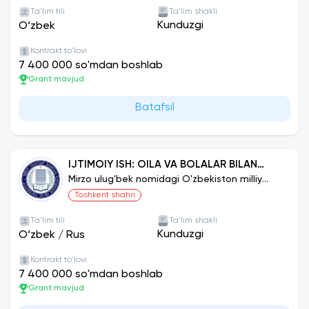
Ta'lim tili
Ta'lim shakli
Kunduzgi
O‘zbek
Kontrakt to'lovi
7 400 000 so'mdan boshlab
Grant mavjud
Batafsil
IJTIMOIY ISH: OILA VA BOLALAR BILAN
ISHLASH
Mirzo ulug'bek nomidagi O'zbekiston milliy
universiteti
Toshkent shahri
Ta'lim tili
Ta'lim shakli
Kunduzgi
O‘zbek
/
Rus
Kontrakt to'lovi
7 400 000 so'mdan boshlab
Grant mavjud