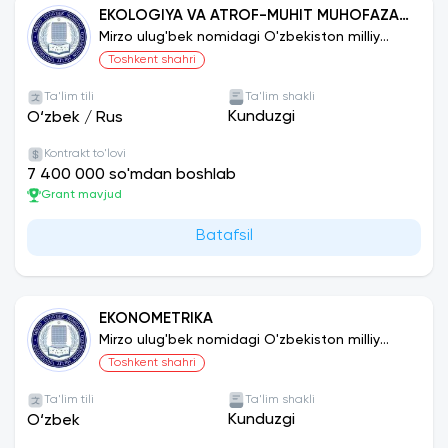
EKOLOGIYA VA ATROF-MUHIT MUHOFAZASI
(TARMOQLAR VA SOHALAR BO‘YICHA)
Mirzo ulug'bek nomidagi O'zbekiston milliy
universiteti
Toshkent shahri
Ta'lim tili
Ta'lim shakli
Kunduzgi
O‘zbek
/
Rus
Kontrakt to'lovi
7 400 000 so'mdan boshlab
Grant mavjud
Batafsil
EKONOMETRIKA
Mirzo ulug'bek nomidagi O'zbekiston milliy
universiteti
Toshkent shahri
Ta'lim tili
Ta'lim shakli
Kunduzgi
O‘zbek