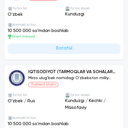
Ta'lim tili
Ta'lim shakli
Kunduzgi
O‘zbek
Kontrakt to'lovi
10 500 000 so'mdan boshlab
Grant mavjud
Batafsil
IQTISODIYOT (TARMOQLAR VA SOHALAR
BO‘YICHA)
Mirzo ulug'bek nomidagi O'zbekiston milliy
universiteti
Toshkent shahri
Ta'lim tili
Ta'lim shakli
Kunduzgi
/
Kechki
/
O‘zbek
/
Rus
Masofaviy
Kontrakt to'lovi
10 500 000 so'mdan boshlab