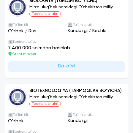
BIOLOGIYA (TURLARI BO‘YICHA)
Mirzo ulug'bek nomidagi O'zbekiston milliy
universiteti
Toshkent shahri
Ta'lim tili
Ta'lim shakli
Kunduzgi
/
Kechki
O‘zbek
/
Rus
Kontrakt to'lovi
7 400 000 so'mdan boshlab
Grant mavjud
Batafsil
BIOTEXNOLOGIYA (TARMOQLAR BO‘YICHA)
Mirzo ulug'bek nomidagi O'zbekiston milliy
universiteti
Toshkent shahri
Ta'lim tili
Ta'lim shakli
Kunduzgi
O‘zbek
Kontrakt to'lovi