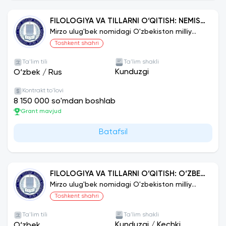
FILOLOGIYA VA TILLARNI O‘QITISH: NEMIS
TILI
Mirzo ulug'bek nomidagi O'zbekiston milliy
universiteti
Toshkent shahri
Ta'lim tili
Ta'lim shakli
Kunduzgi
O‘zbek
/
Rus
Kontrakt to'lovi
8 150 000 so'mdan boshlab
Grant mavjud
Batafsil
FILOLOGIYA VA TILLARNI O‘QITISH: O‘ZBEK
TILI
Mirzo ulug'bek nomidagi O'zbekiston milliy
universiteti
Toshkent shahri
Ta'lim tili
Ta'lim shakli
Kunduzgi
/
Kechki
O‘zbek