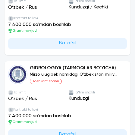
Ta'lim tili
Ta'lim shakli
Kunduzgi
/
Kechki
O‘zbek
/
Rus
Kontrakt to'lovi
7 400 000 so'mdan boshlab
Grant mavjud
Batafsil
GIDROLOGIYA (TARMOQLAR BO‘YICHA)
Mirzo ulug'bek nomidagi O'zbekiston milliy
universiteti
Toshkent shahri
Ta'lim tili
Ta'lim shakli
Kunduzgi
O‘zbek
/
Rus
Kontrakt to'lovi
7 400 000 so'mdan boshlab
Grant mavjud
Batafsil