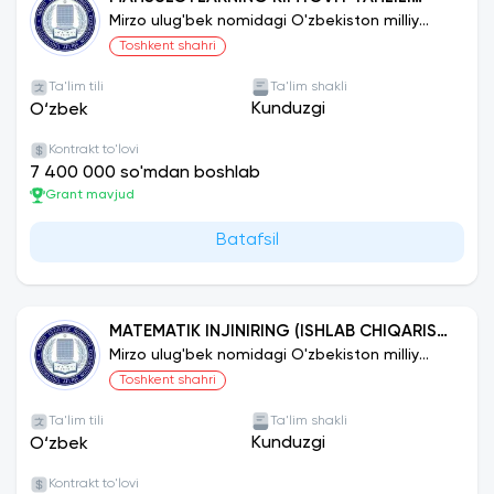
(OZIQ-OVQAT MAHSULOTLARI)
Mirzo ulug'bek nomidagi O'zbekiston milliy
universiteti
Toshkent shahri
Ta'lim tili
Ta'lim shakli
Kunduzgi
O‘zbek
Kontrakt to'lovi
7 400 000 so'mdan boshlab
Grant mavjud
Batafsil
MATEMATIK INJINIRING (ISHLAB CHIQARISH
SOHALARI BO‘YICHA)
Mirzo ulug'bek nomidagi O'zbekiston milliy
universiteti
Toshkent shahri
Ta'lim tili
Ta'lim shakli
Kunduzgi
O‘zbek
Kontrakt to'lovi