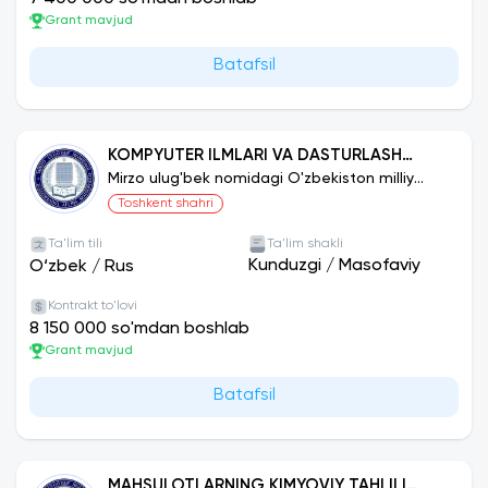
Grant mavjud
Batafsil
KOMPYUTER ILMLARI VA DASTURLASH
TEXNOLOGIYALARI (YO‘NALISHLAR
Mirzo ulug'bek nomidagi O'zbekiston milliy
universiteti
BO‘YICHA)
Toshkent shahri
Ta'lim tili
Ta'lim shakli
Kunduzgi
/
Masofaviy
O‘zbek
/
Rus
Kontrakt to'lovi
8 150 000 so'mdan boshlab
Grant mavjud
Batafsil
MAHSULOTLARNING KIMYOVIY TAHLILI