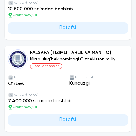
Kontrakt to'lovi
10 500 000 so'mdan boshlab
Grant mavjud
Batafsil
FALSAFA (TIZIMLI TAHLIL VA MANTIQ)
Mirzo ulug'bek nomidagi O'zbekiston milliy
universiteti
Toshkent shahri
Ta'lim tili
Ta'lim shakli
Kunduzgi
O‘zbek
Kontrakt to'lovi
7 400 000 so'mdan boshlab
Grant mavjud
Batafsil