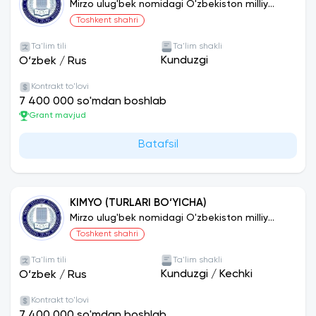
Mirzo ulug'bek nomidagi O'zbekiston milliy
universiteti
Toshkent shahri
Ta'lim tili
Ta'lim shakli
Kunduzgi
O‘zbek
/
Rus
Kontrakt to'lovi
7 400 000 so'mdan boshlab
Grant mavjud
Batafsil
KIMYO (TURLARI BO‘YICHA)
Mirzo ulug'bek nomidagi O'zbekiston milliy
universiteti
Toshkent shahri
Ta'lim tili
Ta'lim shakli
Kunduzgi
/
Kechki
O‘zbek
/
Rus
Kontrakt to'lovi
7 400 000 so'mdan boshlab