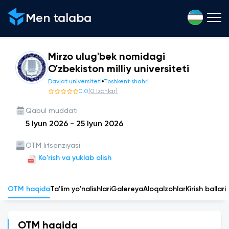
Men talaba
Mirzo ulug'bek nomidagi
O'zbekiston milliy universiteti
Davlat universiteti
Toshkent shahri
0.0
(
0
Izohlar
)
Qabul muddati
5 Iyun 2026
-
25 Iyun 2026
OTM litsenziyasi
Ko'rish va yuklab olish
OTM haqida
Ta'lim yo'nalishlari
Galereya
Aloqa
Izohlar
Kirish ballari
OTM haqida