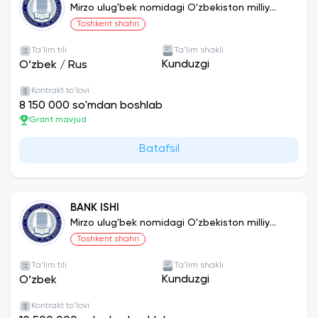
ALOQALAR
Mirzo ulug'bek nomidagi O'zbekiston milliy
universiteti
Toshkent shahri
Ta'lim tili
Ta'lim shakli
Kunduzgi
O‘zbek
/
Rus
Kontrakt to'lovi
8 150 000 so'mdan boshlab
Grant mavjud
Batafsil
BANK ISHI
Mirzo ulug'bek nomidagi O'zbekiston milliy
universiteti
Toshkent shahri
Ta'lim tili
Ta'lim shakli
Kunduzgi
O‘zbek
Kontrakt to'lovi