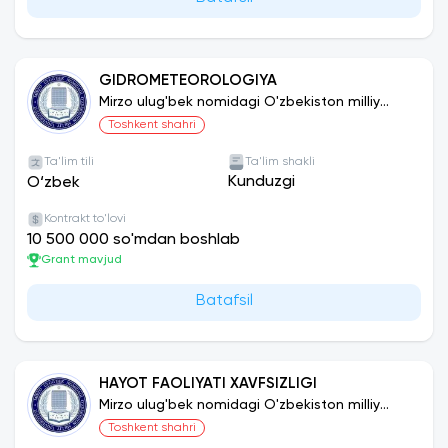
GIDROMETEOROLOGIYA
Mirzo ulug'bek nomidagi O'zbekiston milliy
universiteti
Toshkent shahri
Ta'lim tili
Ta'lim shakli
Kunduzgi
O‘zbek
Kontrakt to'lovi
10 500 000 so'mdan boshlab
Grant mavjud
Batafsil
HAYOT FAOLIYATI XAVFSIZLIGI
Mirzo ulug'bek nomidagi O'zbekiston milliy
universiteti
Toshkent shahri