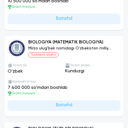
10 500 000 so'mdan boshlab
Grant mavjud
Batafsil
BIOLOGIYA (MATEMATIK BIOLOGIYA)
Mirzo ulug'bek nomidagi O'zbekiston milliy
universiteti
Toshkent shahri
Ta'lim tili
Ta'lim shakli
Kunduzgi
O‘zbek
Kontrakt to'lovi
7 400 000 so'mdan boshlab
Grant mavjud
Batafsil