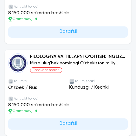
Kontrakt to'lovi
8 150 000 so'mdan boshlab
Grant mavjud
Batafsil
FILOLOGIYA VA TILLARNI O‘QITISH: INGLIZ
TILI
Mirzo ulug'bek nomidagi O'zbekiston milliy
universiteti
Toshkent shahri
Ta'lim tili
Ta'lim shakli
Kunduzgi
/
Kechki
O‘zbek
/
Rus
Kontrakt to'lovi
8 150 000 so'mdan boshlab
Grant mavjud
Batafsil