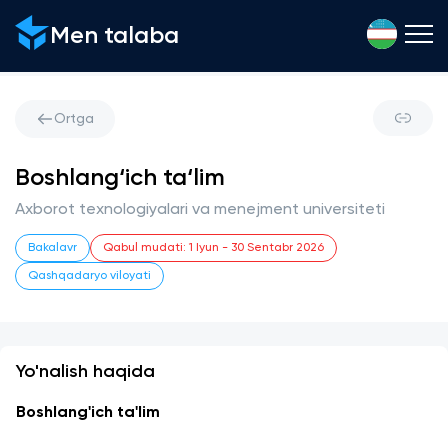
Men talaba
Ortga
Boshlang‘ich ta‘lim
Axborot texnologiyalari va menejment universiteti
Bakalavr
Qabul mudati
:
1 Iyun
-
30 Sentabr 2026
Qashqadaryo viloyati
Yo'nalish haqida
Boshlang'ich ta'lim