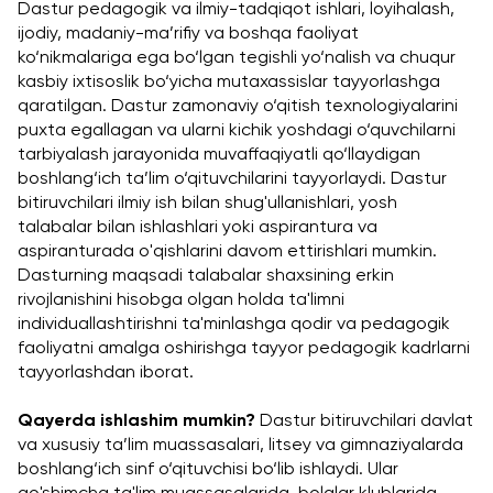
Dastur pedagogik va ilmiy-tadqiqot ishlari, loyihalash, 
ijodiy, madaniy-ma’rifiy va boshqa faoliyat 
ko‘nikmalariga ega bo‘lgan tegishli yo‘nalish va chuqur 
kasbiy ixtisoslik bo‘yicha mutaxassislar tayyorlashga 
qaratilgan. Dastur zamonaviy o‘qitish texnologiyalarini 
puxta egallagan va ularni kichik yoshdagi o‘quvchilarni 
tarbiyalash jarayonida muvaffaqiyatli qo‘llaydigan 
boshlang‘ich ta’lim o‘qituvchilarini tayyorlaydi. Dastur 
bitiruvchilari ilmiy ish bilan shug'ullanishlari, yosh 
talabalar bilan ishlashlari yoki aspirantura va 
aspiranturada o'qishlarini davom ettirishlari mumkin. 
Dasturning maqsadi talabalar shaxsining erkin 
rivojlanishini hisobga olgan holda ta'limni 
individuallashtirishni ta'minlashga qodir va pedagogik 
faoliyatni amalga oshirishga tayyor pedagogik kadrlarni 
tayyorlashdan iborat.
Qayerda ishlashim mumkin?
 Dastur bitiruvchilari davlat 
va xususiy ta’lim muassasalari, litsey va gimnaziyalarda 
boshlang‘ich sinf o‘qituvchisi bo‘lib ishlaydi. Ular 