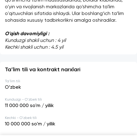
qo'shimcha ta'lim muassasalarida, bolalar klublarida, 
o'yin va rivojlanish markazlarida qo'shimcha ta'lim 
o'qituvchilari sifatida ishlaydi. Ular boshlang‘ich ta’lim 
sohasida xususiy tadbirkorlikni amalga oshiradilar.
O'qish davomiyligi : 
Kunduzgi shakli uchun : 4 yil
Kechki shakli uchun : 4.5 yil
Ta’lim tili va kontrakt narxlari
Ta'lim tili
O‘zbek
Kunduzgi - O'zbek tili
11 000 000
so'm / yillik
Kechki - O'zbek tili
10 000 000
so'm / yillik