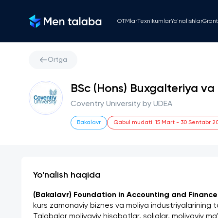
OTMlar
Texnikumlar
Yo'nalishlar
Grant
Ortga
BSc (Hons) Buxgalteriya va
Coventry University by UDEA
Bakalavr
Qabul mudati
:
15 Mart
-
30 Sentabr 2
Yo'nalish haqida
(Bakalavr) Foundation in Accounting and Finance 
kurs zamonaviy biznes va moliya industriyalarining ta
Talabalar moliyaviy hisobotlar, soliqlar, moliyaviy ma