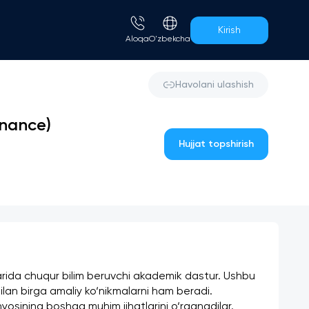
Kirish
Aloqa
O'zbekcha
Havolani ulashish
inance)
Hujjat topshirish
rida chuqur bilim beruvchi akademik dastur. Ushbu 
bilan birga amaliy ko‘nikmalarni ham beradi.
nyosining boshqa muhim jihatlarini o‘rganadilar. 