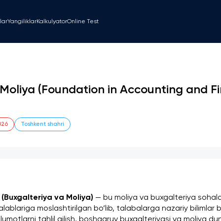
lar
Yangiliklar
Kalkulyator
Online Test
 Moliya (Foundation in Accounting and F
026
Toshkent shahri
(Buxgalteriya va Moliya)
 — bu moliya va buxgalteriya sohala
lablariga moslashtirilgan bo‘lib, talabalarga nazariy bilimlar 
'lumotlarni tahlil qilish, boshqaruv buxgalteriyasi va moliya du