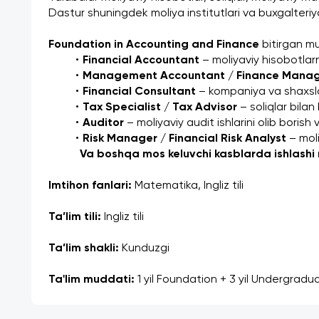
Dastur shuningdek moliya institutlari va buxgalteriya
Foundation in Accounting and Finance
 bitirgan m
Financial Accountant
 – moliyaviy hisobotlarn
Management Accountant / Finance Mana
Financial Consultant
 – kompaniya va shaxsla
Tax Specialist / Tax Advisor
 – soliqlar bila
Auditor
 – moliyaviy audit ishlarini olib borish 
Risk Manager / Financial Risk Analyst
 – mol
 Va boshqa mos keluvchi kasblarda ishlashi
Imtihon fanlari:
 Matematika, Ingliz tili
Ta’lim tili:
 Ingliz tili
Ta’lim shakli:
 Kunduzgi
Ta'lim muddati:
 1 yil Foundation + 3 yil Undergradua