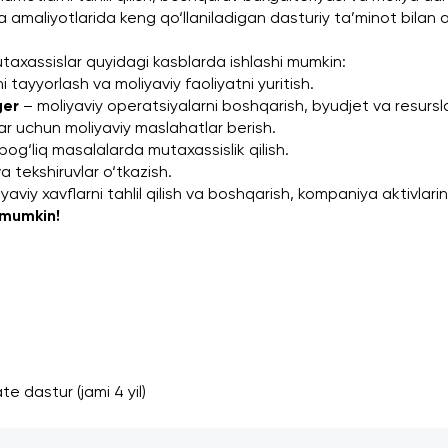
 amaliyotlarida keng qo‘llaniladigan dasturiy ta’minot bilan a
utaxassislar quyidagi kasblarda ishlashi mumkin:
i tayyorlash va moliyaviy faoliyatni yuritish.
ger
 – moliyaviy operatsiyalarni boshqarish, byudjet va resursla
r uchun moliyaviy maslahatlar berish.
n bog‘liq masalalarda mutaxassislik qilish.
va tekshiruvlar o‘tkazish.
iyaviy xavflarni tahlil qilish va boshqarish, kompaniya aktivlari
 mumkin!
te dastur (jami 4 yil)