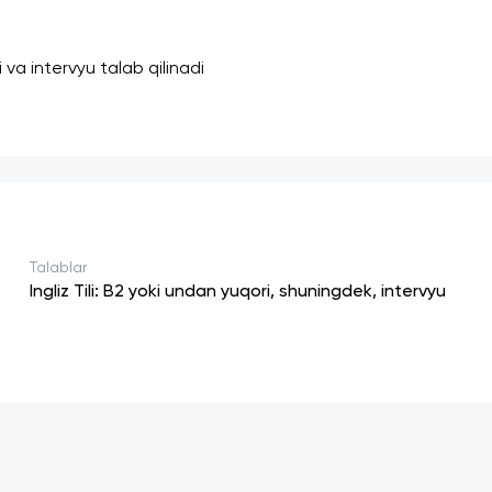
sti va intervyu talab qilinadi
Talablar
Ingliz Tili: B2 yoki undan yuqori, shuningdek, intervyu