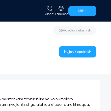
Kirish
Aloqa
O'zbekcha
Havolani ulashish
Hujjat topshirish
n mustahkam texnik bilim va ko'nikmalarni 
arni rivojlantirishga alohida e'tibor qaratilmoqda.