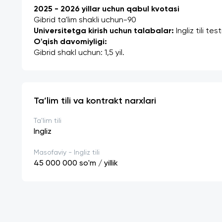
2025 - 2026 yillar uchun qabul kvotasi
Gibrid ta'lim shakli uchun-90
Universitetga kirish uchun talabalar: 
Ingliz tili te
O'qish davomiyligi:
Gibrid shakl uchun: 1,5 yil. 
Ta’lim tili va kontrakt narxlari
Ta'lim tili
Ingliz
Masofaviy - Ingliz tili
45 000 000
so'm / yillik