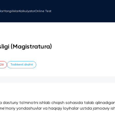
lar
Yangiliklar
Kalkulyator
Online Test
igi (Magistratura)
026
Toshkent shahri
da dasturiy ta'minotni ishlab chiqish sohasida talab qilinadiga
me'moriy yondashuvlar va haqiqiy loyihalar ustida jamoaviy ishl