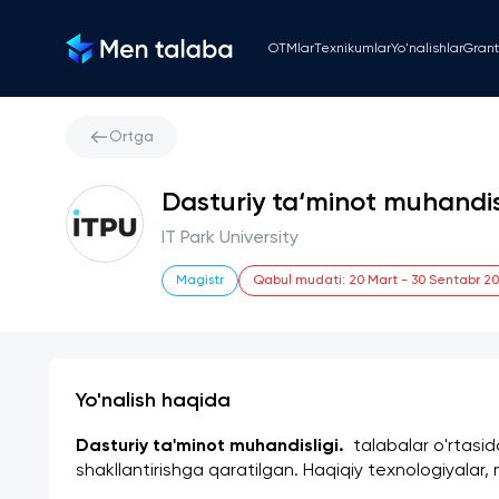
OTMlar
Texnikumlar
Yo'nalishlar
Grant
Ortga
Dasturiy ta‘minot muhandisl
IT Park University
Magistr
Qabul mudati
:
20 Mart
-
30 Sentabr 2
Yo'nalish haqida
Dasturiy ta'minot muhandisligi. 
 talabalar o'rtasi
shakllantirishga qaratilgan. Haqiqiy texnologiyalar, 