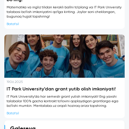
bo'ling!
Matematika va ingliz tilidan kerakli ballni to‘plang va IT Park University
talabasi bo‘lish imkoniyatini qo‘lga kiriting. Joylar soni cheklangan,
bugunoq hujjat topshiring!
Batafsil
19.06.2025
IT Park University’dan grant yutib olish imkoniyati!
IT Park University’da har semestr grant yutish imkoniyati! Eng yaxshi
talabalar 100% gacha kontrakt to‘lovini qoplaydigan grantlarga ega
bo‘lishi mumkin. Mentalaba.uz orqali hoziroq ariza topshiring.
Batafsil