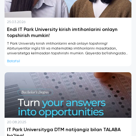
• Bakalavr darajasiga ega bo'ling
• Ingliz tilini B2 yoki undan yuqori darajada bilish
• Intervyu oling
25.03.2026
Endi IT Park University kirish imtihonlarini onlayn
topshirish mumkin!
Xalqaro amaliyot
IT Park universiteti muntazam ravishda talabalarni
T Park University kirish imtihonlarini endi onlayn topshiring!
Abituriyentlar ingliz tili va matematika imtihonlarini masofadan,
Epam xalqaro ofislarida amaliyot o'tash uchun
universitetga kelmasdan topshirishi mumkin. Qayerda bo‘lishingizdan
yuboradi. Bu olingan nazariy bilimlarni amalda
qat’i nazar — qulay va ochiq qabul jarayoni.
Batafsil
mustahkamlash va etakchi it kompaniyasining ishini
ichkaridan ko'rish imkoniyatidir.
20.08.2025
IT Park Universityga DTM natijangiz bilan TALABA