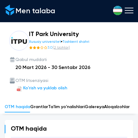
Men talaba
IT Park University
Xususiy universitet
Toshkent shahri
3.0
(
2
Izohlar
)
Qabul muddati
20 Mart 2026
-
30 Sentabr 2026
OTM litsenziyasi
Ko'rish va yuklab olish
OTM haqida
Grantlar
Ta'lim yo'nalishlari
Galereya
Aloqa
Izohlar
OTM haqida