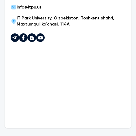
info@itpu.uz
IT Park University, O'zbekiston, Toshkent shahri,
Maxtumquli ko'chasi, 114A