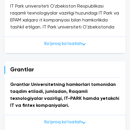
IT Park universiteti O'zbekiston Respublikasi
raqamli texnologiyalar vazirligi huzuridagi IT Park va
EPAM xalqaro it kompaniyasi bilan hamkorlikda
tashkil etilgan. IT Park universiteti O'zbekistonda
gibrid formatda (asosan onlayn) ta'lim beradigan
birinchi universitet bo'lib, kampusi Toshkentda
Ko'proq ko'rsatish
joylashgan bo'lib, butun mamlakat bo'ylab axborot
texnologiyalari sohasida ta'lim olish imkoniyatini
beradi. Bizning universitetimiz talabalarga mehnat
bozorida talab qilinadigan eng yangi ish uslublari
Grantlar
va texnologiyalari to'g'risida bilim berishga
qaratilgan. Biz innovatsion o'qitish usullarini, shu
Grantlar Universitetning hamkorlari tomonidan
jumladan onlayn ta'lim shaklini taqdim etamiz,
taqdim etiladi, jumladan, Raqamli
shunda talabalarimiz o'zlari uchun qulay vaqtda va
texnologiyalar vazirligi, IT-PARK hamda yetakchi
mamlakatning istalgan joyidan o'rganishlari
IT va fintex kompaniyalari.
mumkin. Bizning vazifamiz talabalarimizga axborot
Ular har semestr oxirida shakllanadigan
texnologiyalari sohasida mukammal ta'lim berish,
talabalarining akademik ko‘rsatkichlari reytingi
Ko'proq ko'rsatish
ular O'zbekiston Respublikasida va undan
asosida beriladi. Eng yuqori akademik natijalarni