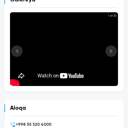
Galereya
1 of 20
Aloqa
+
998 55 520 4000