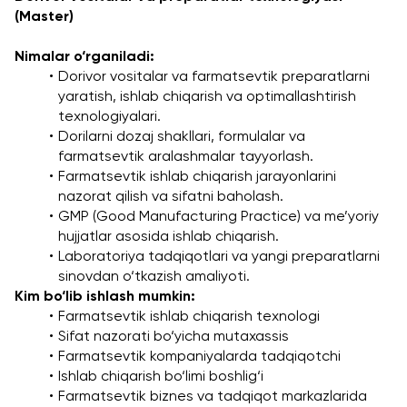
(Master)
Nimalar o‘rganiladi:
Dorivor vositalar va farmatsevtik preparatlarni 
yaratish, ishlab chiqarish va optimallashtirish 
texnologiyalari.
Dorilarni dozaj shakllari, formulalar va 
farmatsevtik aralashmalar tayyorlash.
Farmatsevtik ishlab chiqarish jarayonlarini 
nazorat qilish va sifatni baholash.
GMP (Good Manufacturing Practice) va me’yoriy 
hujjatlar asosida ishlab chiqarish.
Laboratoriya tadqiqotlari va yangi preparatlarni 
sinovdan o‘tkazish amaliyoti.
Kim bo‘lib ishlash mumkin:
Farmatsevtik ishlab chiqarish texnologi
Sifat nazorati bo‘yicha mutaxassis
Farmatsevtik kompaniyalarda tadqiqotchi
Ishlab chiqarish bo‘limi boshlig‘i
Farmatsevtik biznes va tadqiqot markazlarida 