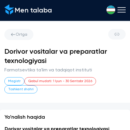
Men talaba
Ortga
Dorivor vositalar va preparatlar
texnologiyasi
Farmatsevtika ta'lim va tadqiqot instituti
Magistr
Qabul mudati
:
1 Iyun
-
30 Sentabr 2026
Toshkent shahri
Yo'nalish haqida
Dorivor vositalar va preparatlar texnologiyasi 