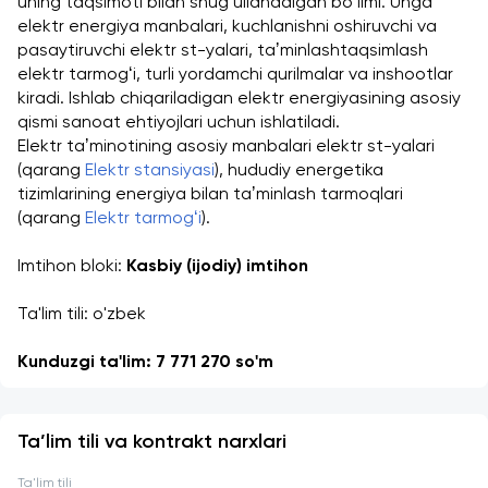
uning taqsimoti bilan shugʻullanadigan boʻlimi. Unga 
elektr energiya manbalari, kuchlanishni oshiruvchi va 
pasaytiruvchi elektr st-yalari, taʼminlashtaqsimlash 
elektr tarmogʻi, turli yordamchi qurilmalar va inshootlar 
kiradi. Ishlab chiqariladigan elektr energiyasining asosiy 
qismi sanoat ehtiyojlari uchun ishlatiladi.
Elektr taʼminotining asosiy manbalari elektr st-yalari 
(qarang 
Elektr stansiyasi
), hududiy energetika 
tizimlarining energiya bilan taʼminlash tarmoqlari 
(qarang 
Elektr tarmogʻi
).  
Imtihon bloki: 
Kasbiy (ijodiy) imtihon
Ta'lim tili: o'zbek
Kunduzgi ta'lim: 7 771 270 so'm 
Ta’lim tili va kontrakt narxlari
Ta'lim tili