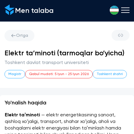
Men talaba
Ortga
Elektr ta‘minoti (tarmoqlar bo‘yicha)
Toshkent davlat transport universiteti
Magistr
Qabul mudati
:
5 Iyun
-
25 Iyun 2026
Toshkent shahri
Yo'nalish haqida
Elektr taʼminoti
 — elektr energetikasining sanoat, 
qishloq xoʻjaligi, transport, shahar xoʻjaligi, aholi va 
boshqalarni elektr energiyasi bilan taʼminlash hamda 