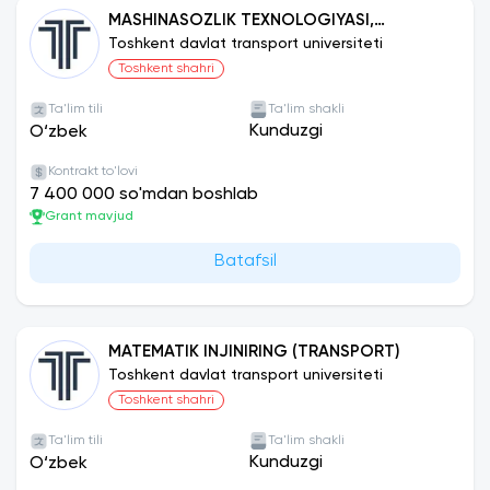
MASHINASOZLIK TEXNOLOGIYASI,
MASHINASOZLIK ISHLAB CHIQARISHINI
Toshkent davlat transport universiteti
JIHOZLASH VA AVTOMATLASHTIRISH
Toshkent shahri
Ta'lim tili
Ta'lim shakli
Kunduzgi
O‘zbek
Kontrakt to'lovi
7 400 000 so'mdan boshlab
Grant mavjud
Batafsil
MATEMATIK INJINIRING (TRANSPORT)
Toshkent davlat transport universiteti
Toshkent shahri
Ta'lim tili
Ta'lim shakli
Kunduzgi
O‘zbek