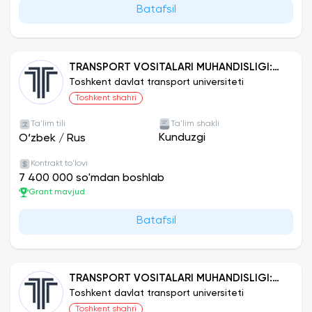
Batafsil
TRANSPORT VOSITALARI MUHANDISLIGI:
AVTOMOBIL TRANSPORTI
Toshkent davlat transport universiteti
Toshkent shahri
Ta'lim tili
Ta'lim shakli
Kunduzgi
O‘zbek
/
Rus
Kontrakt to'lovi
7 400 000 so'mdan boshlab
Grant mavjud
Batafsil
TRANSPORT VOSITALARI MUHANDISLIGI:
ELEKTR TRANSPORTI
Toshkent davlat transport universiteti
Toshkent shahri