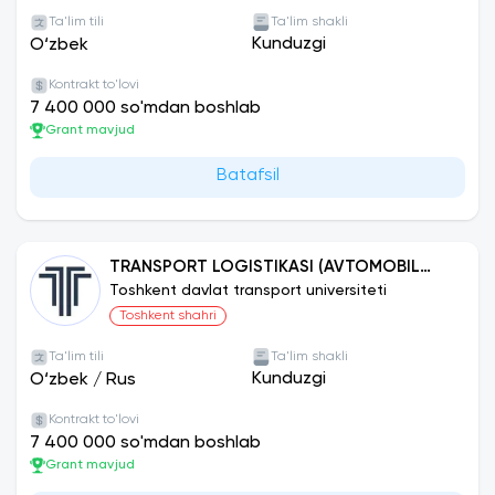
Ta'lim tili
Ta'lim shakli
Kunduzgi
O‘zbek
Kontrakt to'lovi
7 400 000 so'mdan boshlab
Grant mavjud
Batafsil
TRANSPORT LOGISTIKASI (AVTOMOBIL
TRANSPORTI)
Toshkent davlat transport universiteti
Toshkent shahri
Ta'lim tili
Ta'lim shakli
Kunduzgi
O‘zbek
/
Rus
Kontrakt to'lovi
7 400 000 so'mdan boshlab
Grant mavjud