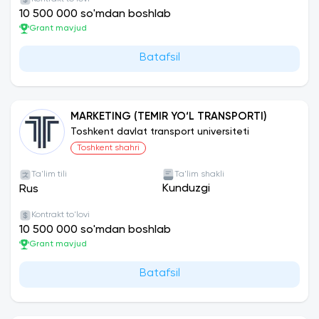
10 500 000 so'mdan boshlab
Grant mavjud
Batafsil
MARKETING (TEMIR YO‘L TRANSPORTI)
Toshkent davlat transport universiteti
Toshkent shahri
Ta'lim tili
Ta'lim shakli
Kunduzgi
Rus
Kontrakt to'lovi
10 500 000 so'mdan boshlab
Grant mavjud
Batafsil