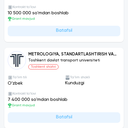
Kontrakt to'lovi
10 500 000 so'mdan boshlab
Grant mavjud
Batafsil
METROLOGIYA, STANDARTLASHTIRISH VA
MAHSULOT SIFATI MENEJMENTI
Toshkent davlat transport universiteti
(AVTOMOBIL TRANSPORTI VA YO‘L
Toshkent shahri
QURILISHI MASHINALARI)
Ta'lim tili
Ta'lim shakli
Kunduzgi
O‘zbek
Kontrakt to'lovi
7 400 000 so'mdan boshlab
Grant mavjud
Batafsil