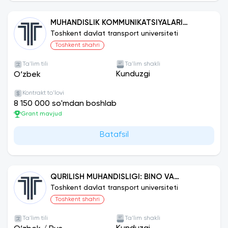
MUHANDISLIK KOMMUNIKATSIYALARI
QURILISHI VA MONTAJI (TRANSPORT
Toshkent davlat transport universiteti
TIZIMLARIDA SUV TA‘MINOTI VA
Toshkent shahri
KANALIZATSIYA)
Ta'lim tili
Ta'lim shakli
Kunduzgi
O‘zbek
Kontrakt to'lovi
8 150 000 so'mdan boshlab
Grant mavjud
Batafsil
QURILISH MUHANDISLIGI: BINO VA
INSHOOTLAR QURILISHI
Toshkent davlat transport universiteti
Toshkent shahri
Ta'lim tili
Ta'lim shakli