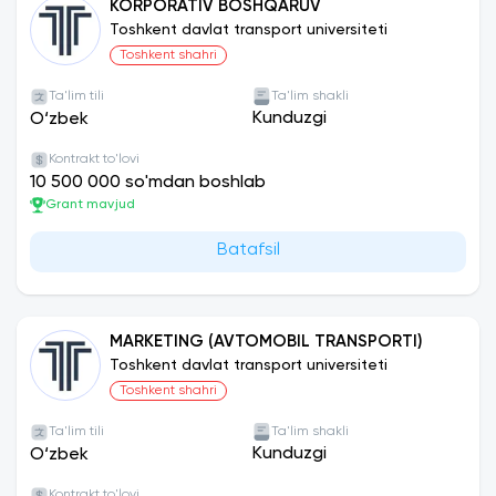
KORPORATIV BOSHQARUV
Toshkent davlat transport universiteti
Toshkent shahri
Ta'lim tili
Ta'lim shakli
Kunduzgi
O‘zbek
Kontrakt to'lovi
10 500 000 so'mdan boshlab
Grant mavjud
Batafsil
MARKETING (AVTOMOBIL TRANSPORTI)
Toshkent davlat transport universiteti
Toshkent shahri
Ta'lim tili
Ta'lim shakli
Kunduzgi
O‘zbek
Kontrakt to'lovi