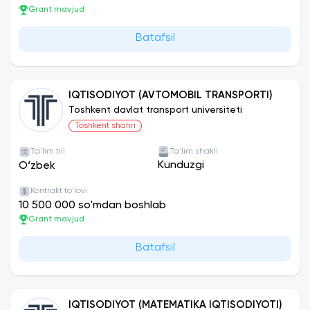
Grant mavjud
Batafsil
IQTISODIYOT (AVTOMOBIL TRANSPORTI)
Toshkent davlat transport universiteti
Toshkent shahri
Ta'lim tili
Ta'lim shakli
Kunduzgi
O‘zbek
Kontrakt to'lovi
10 500 000 so'mdan boshlab
Grant mavjud
Batafsil
IQTISODIYOT (MATEMATIKA IQTISODIYOTI)