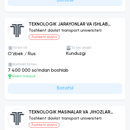
Batafsil
TEXNOLOGIK JARAYONLAR VA ISHLAB
CHIQARISHNI AVTOMATLASHTIRISH VA
Toshkent davlat transport universiteti
BOSHQARISH (TEMIR YO‘L TRANSPORTI)
Toshkent shahri
Ta'lim tili
Ta'lim shakli
Kunduzgi
O‘zbek
/
Rus
Kontrakt to'lovi
7 400 000 so'mdan boshlab
Grant mavjud
Batafsil
TEXNOLOGIK MASINALAR VA JIHOZLAR
(TEMIR YO‘L TRANSPORTI)
Toshkent davlat transport universiteti
Toshkent shahri