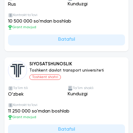
Kunduzgi
Rus
Kontrakt to'lovi
10 500 000 so'mdan boshlab
Grant mavjud
Batafsil
SIYOSATSHUNOSLIK
Toshkent davlat transport universiteti
Toshkent shahri
Ta'lim tili
Ta'lim shakli
Kunduzgi
O‘zbek
Kontrakt to'lovi
11 250 000 so'mdan boshlab
Grant mavjud
Batafsil