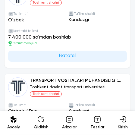
MASHINALARI
Toshkent shahri
Ta'lim tili
Ta'lim shakli
Kunduzgi
O‘zbek
Kontrakt to'lovi
7 400 000 so'mdan boshlab
Grant mavjud
Batafsil
TRANSPORT VOSITALARI MUHANDISLIGI:
LOKOMOTIVLAR
Toshkent davlat transport universiteti
Toshkent shahri
Ta'lim tili
Ta'lim shakli
Kunduzgi
O‘zbek
/
Rus
Kontrakt to'lovi
Asosiy
Qidirish
Arizalar
Testlar
Kirish
7 400 000 so'mdan boshlab
Grant mavjud