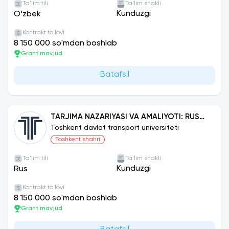
Ta'lim tili
Ta'lim shakli
Kunduzgi
O‘zbek
Kontrakt to'lovi
8 150 000 so'mdan boshlab
Grant mavjud
Batafsil
TARJIMA NAZARIYASI VA AMALIYOTI: RUS
TILI
Toshkent davlat transport universiteti
Toshkent shahri
Ta'lim tili
Ta'lim shakli
Kunduzgi
Rus
Kontrakt to'lovi
8 150 000 so'mdan boshlab
Grant mavjud