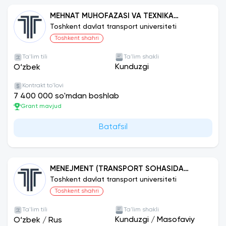
MEHNAT MUHOFAZASI VA TEXNIKA
XAVFSIZLIGI (TRANSPORT)
Toshkent davlat transport universiteti
Toshkent shahri
Ta'lim tili
Ta'lim shakli
Kunduzgi
O‘zbek
Kontrakt to'lovi
7 400 000 so'mdan boshlab
Grant mavjud
Batafsil
MENEJMENT (TRANSPORT SOHASIDA
LOYIHALAR BOSHQARUVI)
Toshkent davlat transport universiteti
Toshkent shahri
Ta'lim tili
Ta'lim shakli
Kunduzgi
/
Masofaviy
O‘zbek
/
Rus