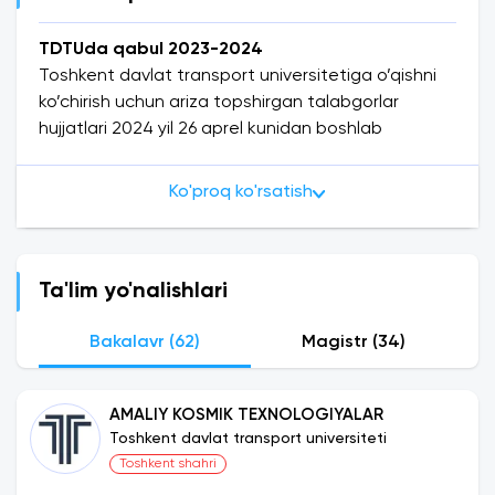
TDTUda qabul 2023-2024
Toshkent davlat transport universitetiga o’qishni
ko’chirish uchun ariza topshirgan talabgorlar
hujjatlari 2024 yil 26 aprel kunidan boshlab
universitet qabul komissiyasida ariza qabul qilinishi
boshlandi.
Ko'proq ko'rsatish
Toshkent davlat transport universiteti tarixi
Toshkent davlat transport universiteti (TDTU)
transport sohasining rivojlanishiga o‘z hissasini
Ta'lim yo'nalishlari
qo‘shgan O‘zbekistonning etakchi ilmiy-ta'lim
muassasalari dan biridir. Ushbu universitet
Bakalavr (62)
Magistr (34)
davlatimizda transport sohasiga kadrlar tayyorlash
va innovatsion texnologiyalarni rivojlantirishga
AMALIY KOSMIK TEXNOLOGIYALAR
qaratilgan. TDTU tashkil etilishi 1931 yilda bo‘lib, u
Toshkent davlat transport universiteti
transport va kommunikatsiya sohasida kadrlar
Toshkent shahri
tayyorlash uchun yaratilgan eng eski