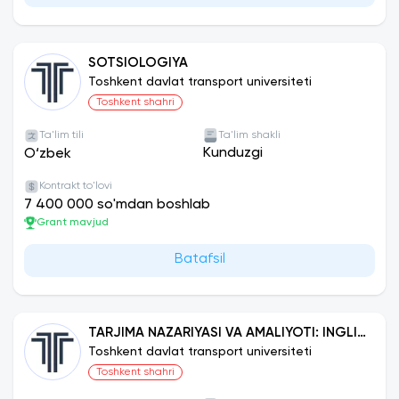
SOTSIOLOGIYA
Toshkent davlat transport universiteti
Toshkent shahri
Ta'lim tili
Ta'lim shakli
Kunduzgi
O‘zbek
Kontrakt to'lovi
7 400 000 so'mdan boshlab
Grant mavjud
Batafsil
TARJIMA NAZARIYASI VA AMALIYOTI: INGLIZ
TILI
Toshkent davlat transport universiteti
Toshkent shahri