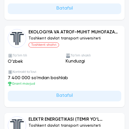
Batafsil
EKOLOGIYA VA ATROF-MUHIT MUHOFAZASI
(AVTOMOBIL TRANSPORTI)
Toshkent davlat transport universiteti
Toshkent shahri
Ta'lim tili
Ta'lim shakli
Kunduzgi
O‘zbek
Kontrakt to'lovi
7 400 000 so'mdan boshlab
Grant mavjud
Batafsil
ELEKTR ENERGETIKASI (TEMIR YO‘L
TRANSPORTI)
Toshkent davlat transport universiteti