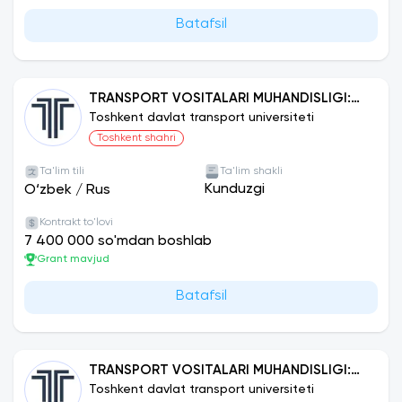
Batafsil
TRANSPORT VOSITALARI MUHANDISLIGI:
IXTISOSLASHTIRILGAN TRANSPORT
Toshkent davlat transport universiteti
VOSITALARI
Toshkent shahri
Ta'lim tili
Ta'lim shakli
Kunduzgi
O‘zbek
/
Rus
Kontrakt to'lovi
7 400 000 so'mdan boshlab
Grant mavjud
Batafsil
TRANSPORT VOSITALARI MUHANDISLIGI:
KO‘TARISH-TASHISH, YO‘L VA QURILISH
Toshkent davlat transport universiteti