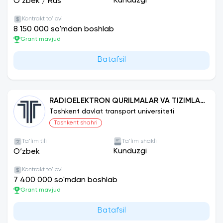
Kunduzgi
O‘zbek
/
Rus
Kontrakt to'lovi
8 150 000 so'mdan boshlab
Grant mavjud
Batafsil
RADIOELEKTRON QURILMALAR VA TIZIMLAR
(AVIATSIYA TRANSPORTI)
Toshkent davlat transport universiteti
Toshkent shahri
Ta'lim tili
Ta'lim shakli
Kunduzgi
O‘zbek
Kontrakt to'lovi
7 400 000 so'mdan boshlab
Grant mavjud
Batafsil