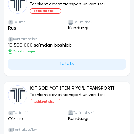
Toshkent davlat transport universiteti
Toshkent shahri
Ta'lim tili
Ta'lim shakli
Kunduzgi
Rus
Kontrakt to'lovi
10 500 000 so'mdan boshlab
Grant mavjud
Batafsil
IQTISODIYOT (TEMIR YO‘L TRANSPORTI)
Toshkent davlat transport universiteti
Toshkent shahri
Ta'lim tili
Ta'lim shakli
Kunduzgi
O‘zbek
Kontrakt to'lovi