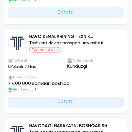
Grant mavjud
Batafsil
HAVO KEMALARINING TEXNIK
EKSPLUATATSIYASI
Toshkent davlat transport universiteti
Toshkent shahri
Ta'lim tili
Ta'lim shakli
Kunduzgi
O‘zbek
/
Rus
Kontrakt to'lovi
7 400 000 so'mdan boshlab
Grant mavjud
Batafsil
HAVODAGI HARAKATNI BOSHQARISH