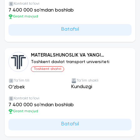
Kontrakt to'lovi
7 400 000 so'mdan boshlab
Grant mavjud
Batafsil
MATERIALSHUNOSLIK VA YANGI
MATERIALLAR TEXNOLOGIYASI (TEMIR YO‘L
Toshkent davlat transport universiteti
TRANSPORTI)
Toshkent shahri
Ta'lim tili
Ta'lim shakli
Kunduzgi
O‘zbek
Kontrakt to'lovi
7 400 000 so'mdan boshlab
Grant mavjud
Batafsil