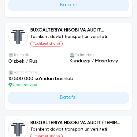
Batafsil
BUXGALTERIYA HISOBI VA AUDIT
(AVTOMOBIL TRANSPORTI)
Toshkent davlat transport universiteti
Toshkent shahri
Ta'lim tili
Ta'lim shakli
Kunduzgi
/
Masofaviy
O‘zbek
/
Rus
Kontrakt to'lovi
10 500 000 so'mdan boshlab
Grant mavjud
Batafsil
BUXGALTERIYA HISOBI VA AUDIT (TEMIR
YO‘L TRANSPORTI)
Toshkent davlat transport universiteti
Toshkent shahri