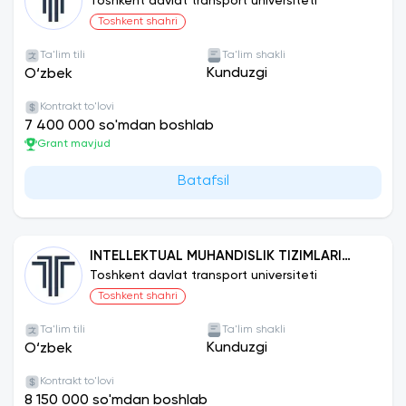
Toshkent davlat transport universiteti
Toshkent shahri
Ta'lim tili
Ta'lim shakli
Kunduzgi
O‘zbek
Kontrakt to'lovi
7 400 000 so'mdan boshlab
Grant mavjud
Batafsil
INTELLEKTUAL MUHANDISLIK TIZIMLARI
(AVTOMOBIL TRANSPORTI)
Toshkent davlat transport universiteti
Toshkent shahri
Ta'lim tili
Ta'lim shakli
Kunduzgi
O‘zbek
Kontrakt to'lovi
8 150 000 so'mdan boshlab