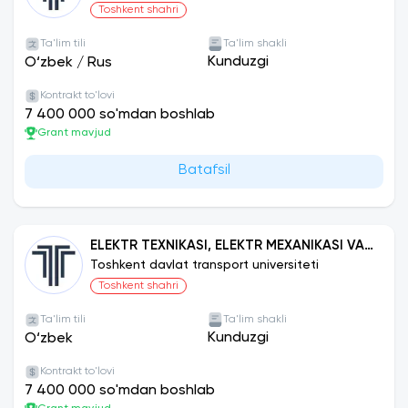
Toshkent shahri
Ta'lim tili
Ta'lim shakli
Kunduzgi
O‘zbek
/
Rus
Kontrakt to'lovi
7 400 000 so'mdan boshlab
Grant mavjud
Batafsil
ELEKTR TEXNIKASI, ELEKTR MEXANIKASI VA
ELEKTR TEXNOLOGIYALARI (TEMIR YO‘L
Toshkent davlat transport universiteti
TRANSPORTI)
Toshkent shahri
Ta'lim tili
Ta'lim shakli
Kunduzgi
O‘zbek
Kontrakt to'lovi
7 400 000 so'mdan boshlab