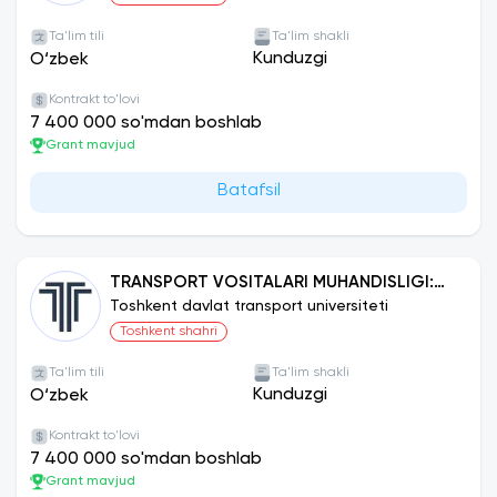
Ta'lim tili
Ta'lim shakli
Kunduzgi
O‘zbek
Kontrakt to'lovi
7 400 000 so'mdan boshlab
Grant mavjud
Batafsil
TRANSPORT VOSITALARI MUHANDISLIGI:
ELEKTROMOBIL TRANSPORTI
Toshkent davlat transport universiteti
Toshkent shahri
Ta'lim tili
Ta'lim shakli
Kunduzgi
O‘zbek
Kontrakt to'lovi
7 400 000 so'mdan boshlab
Grant mavjud