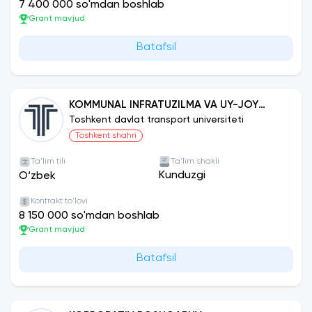
7 400 000 so'mdan boshlab
Grant mavjud
Batafsil
KOMMUNAL INFRATUZILMA VA UY-JOY
KOMMUNAL XO‘JALIGINI TASHKIL ETISH VA
Toshkent davlat transport universiteti
BOSHQARISH
Toshkent shahri
Ta'lim tili
Ta'lim shakli
Kunduzgi
O‘zbek
Kontrakt to'lovi
8 150 000 so'mdan boshlab
Grant mavjud
Batafsil