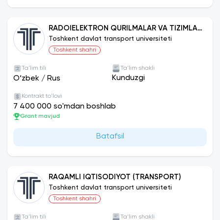
RADOIELEKTRON QURILMALAR VA TIZIMLAR
(TEMIR YO‘L TRANSPORTI)
Toshkent davlat transport universiteti
Toshkent shahri
Ta'lim tili
Ta'lim shakli
Kunduzgi
O‘zbek
/
Rus
Kontrakt to'lovi
7 400 000 so'mdan boshlab
Grant mavjud
Batafsil
RAQAMLI IQTISODIYOT (TRANSPORT)
Toshkent davlat transport universiteti
Toshkent shahri
Ta'lim tili
Ta'lim shakli