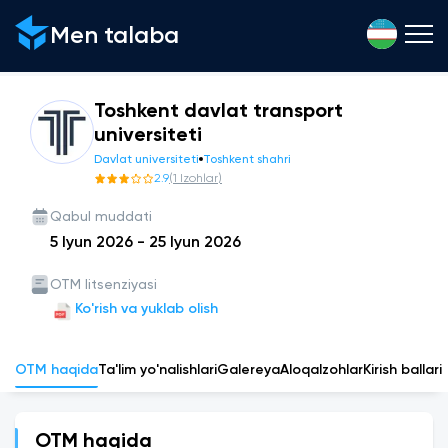
Men talaba
Toshkent davlat transport
universiteti
Davlat universiteti
Toshkent shahri
2.9
(
1
Izohlar
)
Qabul muddati
5 Iyun 2026
-
25 Iyun 2026
OTM litsenziyasi
Ko'rish va yuklab olish
OTM haqida
Ta'lim yo'nalishlari
Galereya
Aloqa
Izohlar
Kirish ballari
OTM haqida