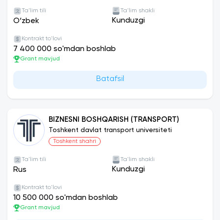
Ta'lim tili
Ta'lim shakli
Kunduzgi
O‘zbek
Kontrakt to'lovi
7 400 000 so'mdan boshlab
Grant mavjud
Batafsil
BIZNESNI BOSHQARISH (TRANSPORT)
Toshkent davlat transport universiteti
Toshkent shahri
Ta'lim tili
Ta'lim shakli
Kunduzgi
Rus
Kontrakt to'lovi
10 500 000 so'mdan boshlab
Grant mavjud