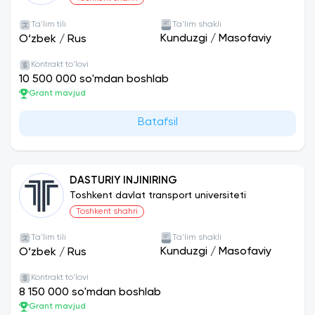
Ta'lim tili
Ta'lim shakli
Kunduzgi
/
Masofaviy
O‘zbek
/
Rus
Kontrakt to'lovi
10 500 000 so'mdan boshlab
Grant mavjud
Batafsil
DASTURIY INJINIRING
Toshkent davlat transport universiteti
Toshkent shahri
Ta'lim tili
Ta'lim shakli
Kunduzgi
/
Masofaviy
O‘zbek
/
Rus
Kontrakt to'lovi
8 150 000 so'mdan boshlab
Grant mavjud