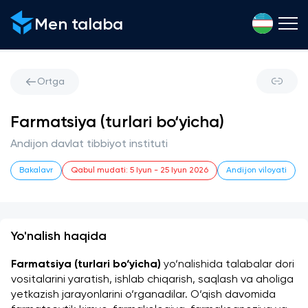
Men talaba
Ortga
Farmatsiya (turlari bo‘yicha)
Andijon davlat tibbiyot instituti
Bakalavr
Qabul mudati
:
5 Iyun
-
25 Iyun 2026
Andijon viloyati
Yo'nalish haqida
Farmatsiya (turlari bo‘yicha)
 yo‘nalishida talabalar dori 
vositalarini yaratish, ishlab chiqarish, saqlash va aholiga 
yetkazish jarayonlarini o‘rganadilar. O‘qish davomida 