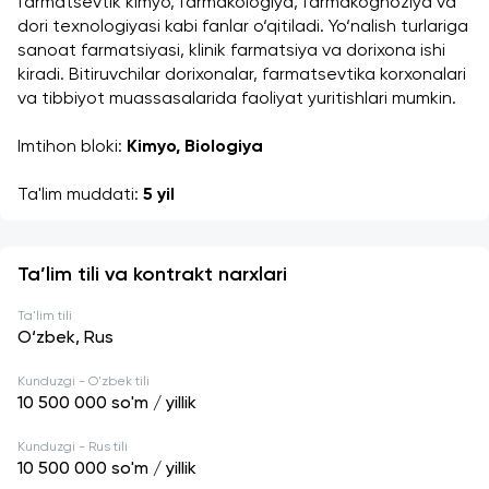
farmatsevtik kimyo, farmakologiya, farmakognoziya va 
dori texnologiyasi kabi fanlar o‘qitiladi. Yo‘nalish turlariga 
sanoat farmatsiyasi, klinik farmatsiya va dorixona ishi 
kiradi. Bitiruvchilar dorixonalar, farmatsevtika korxonalari 
va tibbiyot muassasalarida faoliyat yuritishlari mumkin. 
Imtihon bloki: 
Kimyo, Biologiya
Ta'lim muddati: 
5 yil
Ta’lim tili va kontrakt narxlari
Ta'lim tili
O‘zbek, Rus
Kunduzgi - O'zbek tili
10 500 000
so'm / yillik
Kunduzgi - Rus tili
10 500 000
so'm / yillik