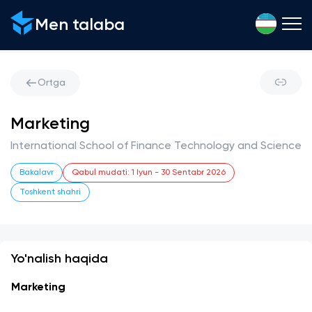
Men talaba
Ortga
Marketing
International School of Finance Technology and Science
Bakalavr
Qabul mudati
:
1 Iyun
-
30 Sentabr 2026
Toshkent shahri
Yo'nalish haqida
Marketing