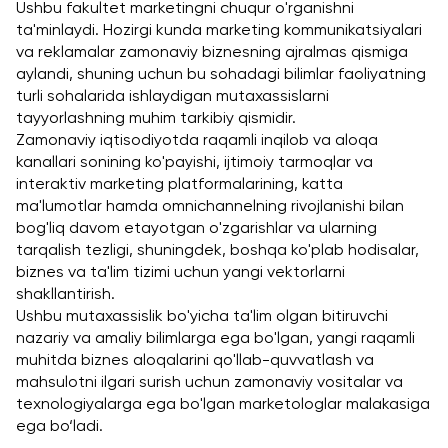
Ushbu fakultet marketingni chuqur o'rganishni 
ta'minlaydi. Hozirgi kunda marketing kommunikatsiyalari 
va reklamalar zamonaviy biznesning ajralmas qismiga 
aylandi, shuning uchun bu sohadagi bilimlar faoliyatning 
turli sohalarida ishlaydigan mutaxassislarni 
tayyorlashning muhim tarkibiy qismidir.
Zamonaviy iqtisodiyotda raqamli inqilob va aloqa 
kanallari sonining ko'payishi, ijtimoiy tarmoqlar va 
interaktiv marketing platformalarining, katta 
ma'lumotlar hamda omnichannelning rivojlanishi bilan 
bog'liq davom etayotgan o'zgarishlar va ularning 
tarqalish tezligi, shuningdek, boshqa ko'plab hodisalar, 
biznes va ta'lim tizimi uchun yangi vektorlarni 
shakllantirish.
Ushbu mutaxassislik bo'yicha ta'lim olgan bitiruvchi 
nazariy va amaliy bilimlarga ega bo'lgan, yangi raqamli 
muhitda biznes aloqalarini qo'llab-quvvatlash va 
mahsulotni ilgari surish uchun zamonaviy vositalar va 
texnologiyalarga ega bo'lgan marketologlar malakasiga 
ega bo‘ladi.