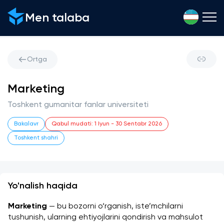
Men talaba
Ortga
Marketing
Toshkent gumanitar fanlar universiteti
Bakalavr
Qabul mudati
:
1 Iyun
-
30 Sentabr 2026
Toshkent shahri
Yo'nalish haqida
Marketing
 — bu bozorni o‘rganish, iste’mchilarni 
tushunish, ularning ehtiyojlarini qondirish va mahsulot 