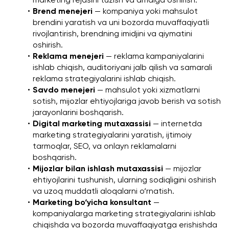
marketing rejasini tuzish va amalga oshirish.
Brend menejeri
 — kompaniya yoki mahsulot 
brendini yaratish va uni bozorda muvaffaqiyatli 
rivojlantirish, brendning imidjini va qiymatini 
oshirish.
Reklama menejeri
 — reklama kampaniyalarini 
ishlab chiqish, auditoriyani jalb qilish va samarali 
reklama strategiyalarini ishlab chiqish.
Savdo menejeri
 — mahsulot yoki xizmatlarni 
sotish, mijozlar ehtiyojlariga javob berish va sotish 
jarayonlarini boshqarish.
Digital marketing mutaxassisi
 — internetda 
marketing strategiyalarini yaratish, ijtimoiy 
tarmoqlar, SEO, va onlayn reklamalarni 
boshqarish.
Mijozlar bilan ishlash mutaxassisi
 — mijozlar 
ehtiyojlarini tushunish, ularning sodiqligini oshirish 
va uzoq muddatli aloqalarni o‘rnatish.
Marketing bo‘yicha konsultant
 — 
kompaniyalarga marketing strategiyalarini ishlab 
chiqishda va bozorda muvaffaqiyatga erishishda 