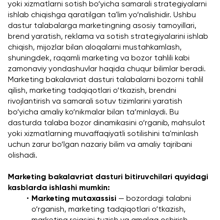
yoki xizmatlarni sotish bo‘yicha samarali strategiyalarni 
ishlab chiqishga qaratilgan ta'lim yo‘nalishidir. Ushbu 
dastur talabalarga marketingning asosiy tamoyillari, 
brend yaratish, reklama va sotish strategiyalarini ishlab 
chiqish, mijozlar bilan aloqalarni mustahkamlash, 
shuningdek, raqamli marketing va bozor tahlili kabi 
zamonaviy yondashuvlar haqida chuqur bilimlar beradi.
Marketing bakalavriat dasturi talabalarni bozorni tahlil 
qilish, marketing tadqiqotlari o‘tkazish, brendni 
rivojlantirish va samarali sotuv tizimlarini yaratish 
bo‘yicha amaliy ko‘nikmalar bilan ta’minlaydi. Bu 
dasturda talaba bozor dinamikasini o‘rganib, mahsulot 
yoki xizmatlarning muvaffaqiyatli sotilishini ta'minlash 
uchun zarur bo‘lgan nazariy bilim va amaliy tajribani 
olishadi.
Marketing bakalavriat dasturi bitiruvchilari quyidagi 
kasblarda ishlashi mumkin:
Marketing mutaxassisi
 — bozordagi talabni 
o‘rganish, marketing tadqiqotlari o‘tkazish, 