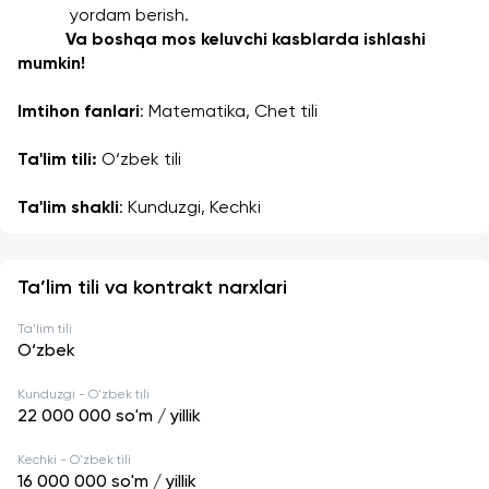
yordam berish.
Va boshqa mos keluvchi kasblarda ishlashi 
mumkin!
Imtihon fanlari
: Matematika, Chet tili
Ta'lim tili:
 O‘zbek tili
Ta'lim shakli
: Kunduzgi, Kechki
Ta’lim tili va kontrakt narxlari
Ta'lim tili
O‘zbek
Kunduzgi - O'zbek tili
22 000 000
so'm / yillik
Kechki - O'zbek tili
16 000 000
so'm / yillik