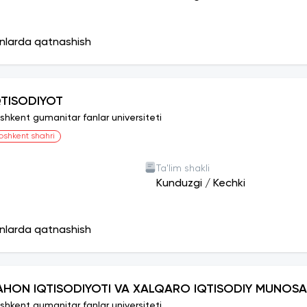
onlarda qatnashish
QTISODIYOT
shkent gumanitar fanlar universiteti
oshkent shahri
Ta'lim shakli
Kunduzgi
/
Kechki
onlarda qatnashish
AHON IQTISODIYOTI VA XALQARO IQTISODIY MUNOS
shkent gumanitar fanlar universiteti