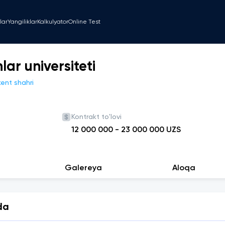
lar
Yangiliklar
Kalkulyator
Online Test
ar universiteti
ent shahri
Kontrakt to'lovi
12 000 000
-
23 000 000
UZS
Galereya
Aloqa
da