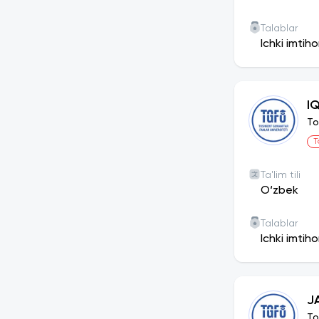
Talablar
Ichki imtih
I
To
T
Ta'lim tili
O‘zbek
Talablar
Ichki imtih
J
To