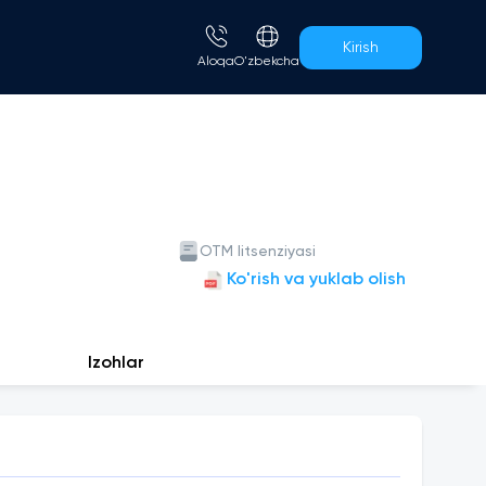
Kirish
Aloqa
O'zbekcha
OTM litsenziyasi
Ko'rish va yuklab olish
Izohlar