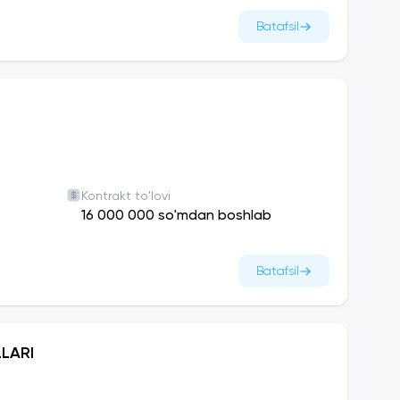
bir kampusi oʻzining yotoqxonalariga ega.
Batafsil
marqand kampusi o‘quv binosi bilan birga
sasalari bilan hamkorlik qiladi.Shuningdek,
oramiz.
Kontrakt to'lovi
16 000 000 so'mdan boshlab
Batafsil
LARI
am olish maskanlariga sayohatga yuboriladi.