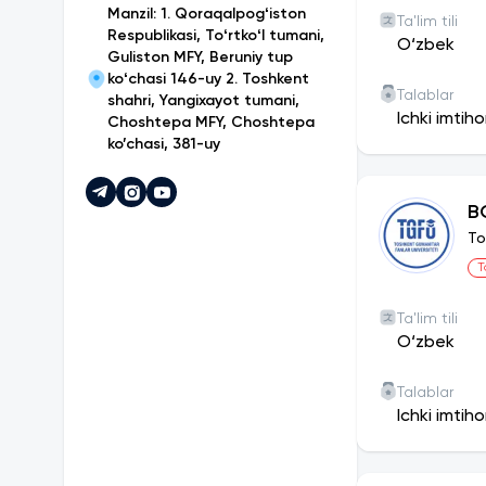
internatsional
Manzil: 1. Qoraqalpogʻiston
Ta'lim tili
chuqurlashtiri
Respublikasi, Toʻrtkoʻl tumani,
O‘zbek
talabalarni o
Guliston MFY, Beruniy tup
Universitetim
koʻchasi 146-uy 2. Toshkent
Talablar
shahri, Yangixayot tumani,
bosqichida ta
Ichki imtih
Choshtepa MFY, Choshtepa
Koreya, Yapon
ko’chasi, 381-uy
Toshkent guman
xorijdagi ham
Har bir abitur
B
imkoniyatiga 
To
Toshkent gum
T
pedagoglar fa
mavjud.
Ta'lim tili
Universitet q
O‘zbek
universitetimi
asosiy maqsad
Talablar
talabalarning
Ichki imtih
turli xil ma’n
“Toshkent gum