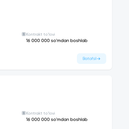
 bog‘chasi, stadion, o‘qituvchilar va talabalar
tirilgan. Bizning asosiy maqsadimiz o‘qituvchilar
yaratishdir.
uni jahonning eng ilg‘or oliy o‘quv yurtlari qatoriga
Kontrakt to'lovi
16 000 000 so'mdan boshlab
ch qavatli zamonaviy yotoqxona qurib
un barcha sharoitlar mavjud. Keng, yorug‘ va
Batafsil
hadi. Aloqa uchunHar bir qavatda alohida
larning dars qilishlari va kitob o‘qishlari uchun
sh maqsadida yotoqxona zamonaviy maishiy
votlardan tashqari, konditsioner, 2-3 dona
nda muzlatgich, 4 donadan tokpechkalar, elektr
xonalariga kir yuvish mashinalari ham
tiradigan, tashvishga soladigan jiddiy
Kontrakt to'lovi
 borishi albatta hozirgi bozor iqtisodiyotiga
16 000 000 so'mdan boshlab
iversiteti shu kabi holatlarni inobatga olib