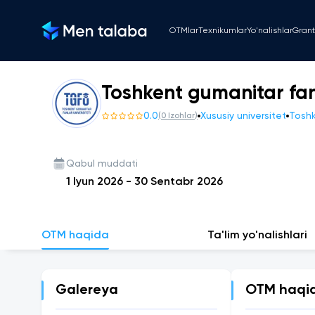
OTMlar
Texnikumlar
Yo'nalishlar
Grant
Toshkent gumanitar fanl
0.0
Xususiy universitet
Toshk
(
0
Izohlar
)
Qabul muddati
1 Iyun 2026
-
30 Sentabr 2026
OTM haqida
Ta'lim yo'nalishlari
Galereya
OTM haqi