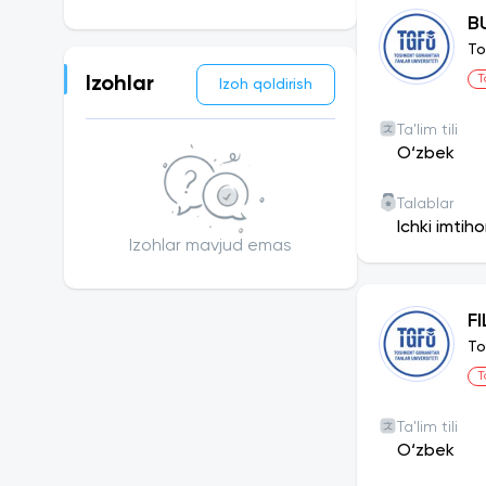
hududida o‘qu
B
yotoqxonalari
To
uchun eng yax
T
Izohlar
Izoh qoldirish
Universitet ja
kiritishni maq
Ta'lim tili
O‘zbek
Talabalar u
2023-yil bos
Talablar
foydalanishg
Ichki imtih
shinam xonal
Izohlar mavjud emas
oshxonalar, y
ham maxsus 
F
texnikalar b
shkaf, stol-
To
choynaklar, 
T
o‘rnatilgan.
Turarjoy mas
Ta'lim tili
muammolardan
O‘zbek
o‘tish davrid