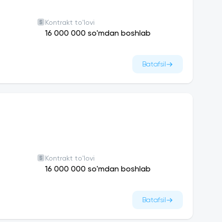
Kontrakt to'lovi
lari jamoaviy oʻyinlar tashkil etiladi.
16 000 000 so'mdan boshlab
di. G‘olib boʻlgan jamoalar taqdirlanadi.
Batafsil
va Koreya davlatlari universitetining 5 yoʻnalish
uchun har tomonlama qulay.
ishga yuboriladi. Nafaqat malaka oshirish balki,
Kontrakt to'lovi
16 000 000 so'mdan boshlab
Batafsil