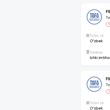
F
To
T
Ta'lim tili
O‘zbek
Talablar
Ichki imtih
FI
To
T
Ta'lim tili
O‘zbek