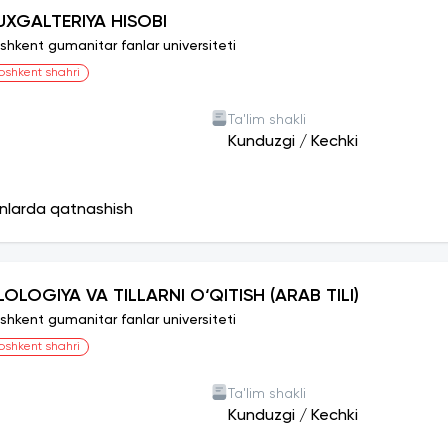
v binolari, kutubxona, universitet qoshidagi maktab va bolalar
UXGALTERIYA HISOBI
, oshxonalar, supermarket va boshqa binolar qurilishi rejalash
shkent gumanitar fanlar universiteti
shi ish muhitini va talabalar uchun eng yaxshi ta’lim muhitini 
oshkent shahri
moasi yaqin kelajakda universitetning xalqaro nufuzini oshirib, 
sad qilgan.
Ta'lim shakli
Kunduzgi
/
Kechki
chun yotoqxona:
hida Toshkent kampusi talabalari uchun ham 500 o‘rinli u
a topshirildi. Yotoqxonada talabalarning yashashlari uch
onlarda qatnashish
arda talabalar o‘zlarini xuddi o‘z uylaridagidek his qilis
uvinish va kiyim yuvish xonalari mavjud. Shuningdek, talaba
ma’naviyat xonasi ham bor. Talabalarga qulaylik yarati
ILOLOGIYA VA TILLARNI O‘QITISH (ARAB TILI)
ilan ham to‘liq jihozlangan. Jumladan, har bir xonada kara
stullar mavjud. Har bir qavatda alohida oshxona bo‘lib, u
shkent gumanitar fanlar universiteti
mikroto‘lqinli pechlar ham bor. Har bir qavatdagi yuvinish 
oshkent shahri
alasi aksariyat talabalar va ularning ota-onalarini o‘ylan
Ta'lim shakli
dir, buning ustiga, xonadon ijara haqining muttasil oshib
Kunduzgi
/
Kechki
a ko‘pchilikka og‘irlik qiladi. Toshkent gumanitar fanlar un