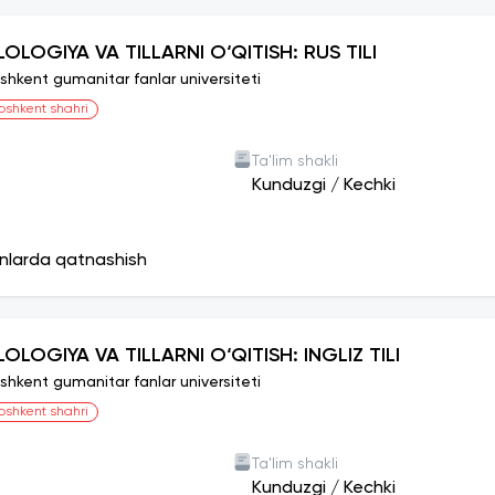
ILOLOGIYA VA TILLARNI O‘QITISH: RUS TILI
shkent gumanitar fanlar universiteti
oshkent shahri
Ta'lim shakli
Kunduzgi
/
Kechki
onlarda qatnashish
LOLOGIYA VA TILLARNI O‘QITISH: INGLIZ TILI
shkent gumanitar fanlar universiteti
oshkent shahri
Ta'lim shakli
Kunduzgi
/
Kechki