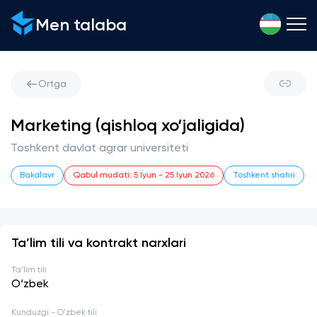
Men talaba
Ortga
Marketing (qishloq xo‘jaligida)
Toshkent davlat agrar universiteti
Bakalavr
Qabul mudati
:
5 Iyun
-
25 Iyun 2026
Toshkent shahri
Ta’lim tili va kontrakt narxlari
Ta'lim tili
O‘zbek
Kunduzgi - O'zbek tili