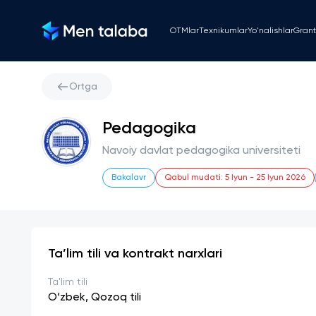
OTMlar
Texnikumlar
Yo'nalishlar
Grant
Ortga
Pedagogika
Navoiy davlat pedagogika universiteti
Bakalavr
Qabul mudati
:
5 Iyun
-
25 Iyun 2026
Ta’lim tili va kontrakt narxlari
Ta'lim tili
O‘zbek, Qozoq tili