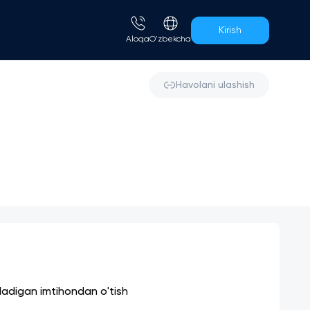
Kirish
Aloqa
O'zbekcha
Havolani ulashish
iladigan imtihondan o'tish