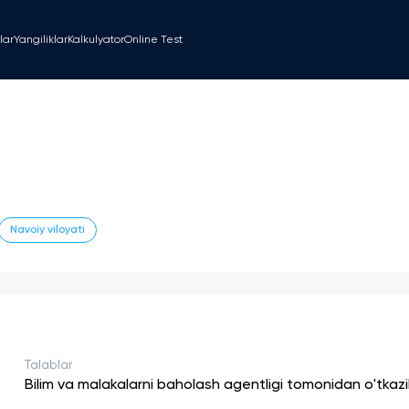
lar
Yangiliklar
Kalkulyator
Online Test
Navoiy viloyati
Talablar
Bilim va malakalarni baholash agentligi tomonidan o'tkaz