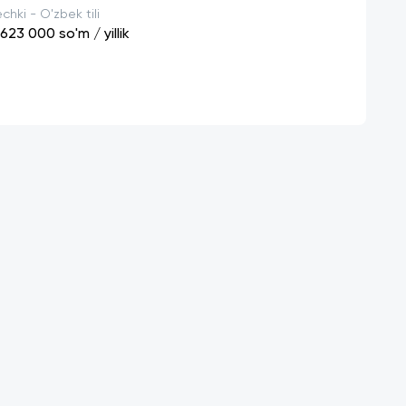
chki - O'zbek tili
 623 000
so'm / yillik