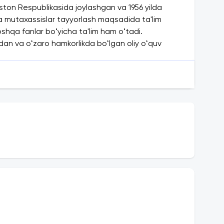
ston Respublikasida joylashgan va 1956 yilda
da mutaxassislar tayyorlash maqsadida ta'lim
 boshqa fanlar boʻyicha ta'lim ham oʻtadi.
dan va oʻzaro hamkorlikda boʻlgan oliy oʻquv
dagoglar yetishtirishda katta ahamiyatga ega.