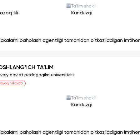
Ta'lim shakli
ozoq tili
Kunduzgi
lakalarni baholash agentligi tomonidan o'tkaziladigan imtiho
OSHLANG‘ICH TA‘LIM
voiy davlat pedagogika universiteti
avoiy viloyati
Ta'lim shakli
Kunduzgi
lakalarni baholash agentligi tomonidan o'tkaziladigan imtiho