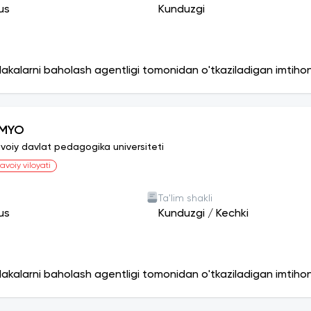
us
Kunduzgi
lakalarni baholash agentligi tomonidan o'tkaziladigan imtiho
IMYO
voiy davlat pedagogika universiteti
avoiy viloyati
Ta'lim shakli
us
Kunduzgi
/
Kechki
lakalarni baholash agentligi tomonidan o'tkaziladigan imtiho