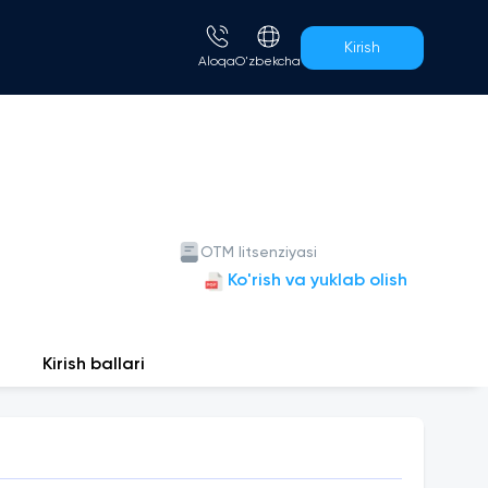
Kirish
Aloqa
O'zbekcha
OTM litsenziyasi
Ko'rish va yuklab olish
Kirish ballari