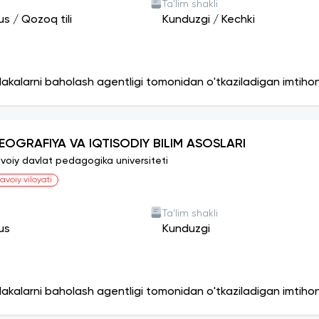
Ta'lim shakli
us
/
Qozoq tili
Kunduzgi
/
Kechki
lakalarni baholash agentligi tomonidan o'tkaziladigan imtiho
EOGRAFIYA VA IQTISODIY BILIM ASOSLARI
voiy davlat pedagogika universiteti
avoiy viloyati
Ta'lim shakli
us
Kunduzgi
lakalarni baholash agentligi tomonidan o'tkaziladigan imtiho