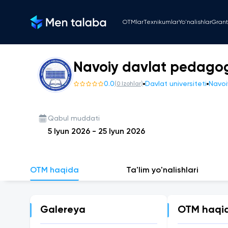
OTMlar
Texnikumlar
Yo'nalishlar
Grant
Navoiy davlat pedagogi
0.0
Davlat universiteti
Navoiy
(
0
Izohlar
)
Qabul muddati
5 Iyun 2026
-
25 Iyun 2026
OTM haqida
Ta'lim yo'nalishlari
Galereya
OTM haqi