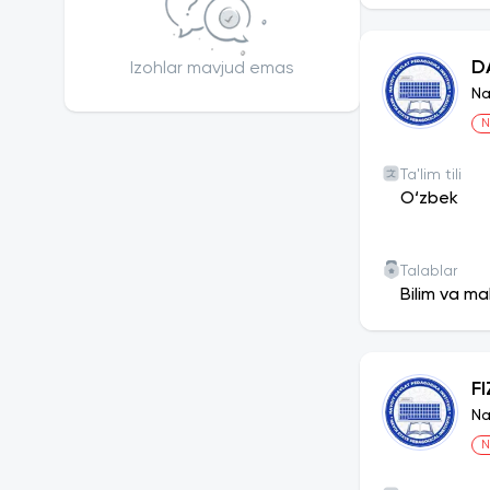
D
Izohlar mavjud emas
Na
N
Ta'lim tili
O‘zbek
Talablar
Bilim va ma
F
Na
N