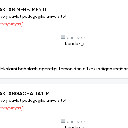
AKTAB MENEJMENTI
voiy davlat pedagogika universiteti
avoiy viloyati
Ta'lim shakli
Kunduzgi
lakalarni baholash agentligi tomonidan o'tkaziladigan imtiho
AKTABGACHA TA‘LIM
voiy davlat pedagogika universiteti
avoiy viloyati
Ta'lim shakli