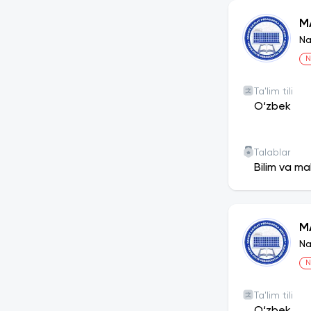
M
Na
N
Ta'lim tili
O‘zbek
Talablar
Bilim va ma
M
Na
N
Ta'lim tili