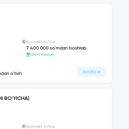
Kontrakt to'lovi
7 400 000 so'mdan boshlab
Grant mavjud
Batafsil
ndan o'tish
I BO‘YICHA)
Kontrakt to'lovi