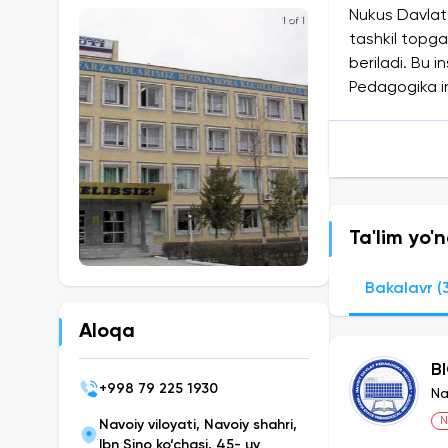
Nukus Davlat 
1 of 1
tashkil topga
beriladi. Bu i
Pedagogika in
yurtlari bila
Ta'lim yo'n
Bakalavr (
Aloqa
B
+
998 79 225 1930
Na
N
Navoiy viloyati, Navoiy shahri,
Ibn Sino ko‘chasi, 45- uy