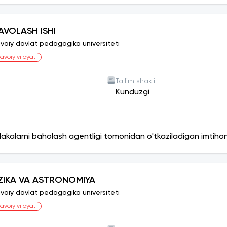
AVOLASH ISHI
voiy davlat pedagogika universiteti
avoiy viloyati
Ta'lim shakli
Kunduzgi
lakalarni baholash agentligi tomonidan o'tkaziladigan imtiho
IZIKA VA ASTRONOMIYA
voiy davlat pedagogika universiteti
avoiy viloyati