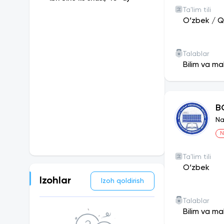
Ta'lim tili
O‘zbek
/
Q
Talablar
Bilim va ma
B
Na
N
Ta'lim tili
O‘zbek
Izohlar
Izoh qoldirish
Talablar
Bilim va ma