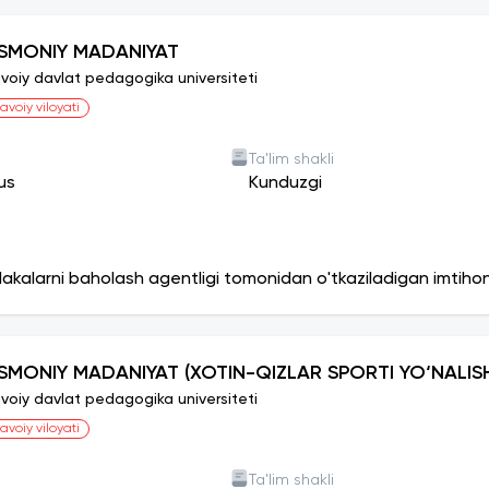
ISMONIY MADANIYAT
voiy davlat pedagogika universiteti
avoiy viloyati
Ta'lim shakli
us
Kunduzgi
lakalarni baholash agentligi tomonidan o'tkaziladigan imtiho
ISMONIY MADANIYAT (XOTIN-QIZLAR SPORTI YO‘NALISH
voiy davlat pedagogika universiteti
avoiy viloyati
Ta'lim shakli