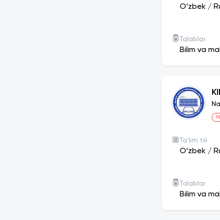
O‘zbek
/
R
Talablar
Bilim va ma
K
Na
N
Ta'lim tili
O‘zbek
/
R
Talablar
Bilim va ma