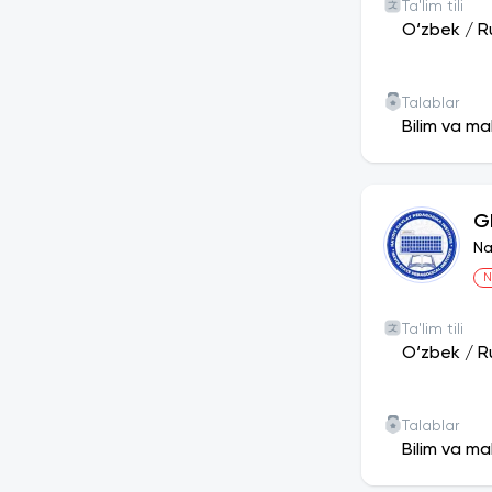
Ta'lim tili
O‘zbek
/
R
Talablar
Bilim va ma
G
Na
N
Ta'lim tili
O‘zbek
/
R
Talablar
Bilim va ma