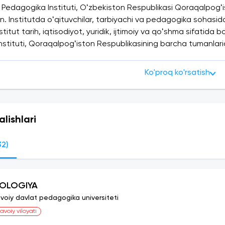
Pedagogika Instituti, Oʻzbekiston Respublikasi Qoraqalpogʻi
n. Institutda oʻqituvchilar, tarbiyachi va pedagogika sohasi
nstitut tarih, iqtisodiyot, yuridik, ijtimoiy va qoʻshma sifatida
stituti, Qoraqalpogʻiston Respublikasining barcha tumanlari
n birgalikda ishlab chiqilgan yuqori malakali tarbiyachi va pe
Ko'proq ko'rsatish
alishlari
32)
IOLOGIYA
voiy davlat pedagogika universiteti
avoiy viloyati