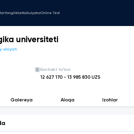
lar
Yangiliklar
Kalkulyator
Online Test
ka universiteti
 viloyati
Kontrakt to'lovi
12 627 170
-
13 985 830
UZS
Galereya
Aloqa
Izohlar
da