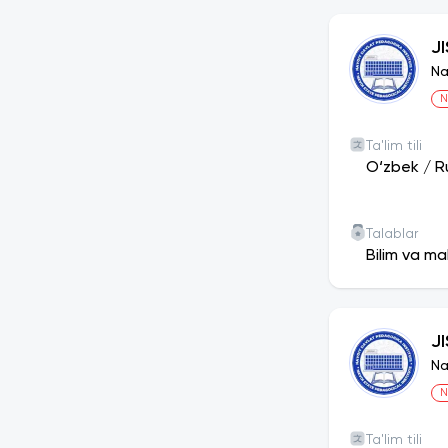
J
Na
N
Ta'lim tili
O‘zbek
/
R
Talablar
Bilim va ma
J
Na
N
Ta'lim tili