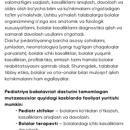
salomatligini saqlash, kasalliklarni aniqlash, davolash va 
oldini olish bo‘yicha bilim va ko‘nikmalarni o‘rgatadigan 
ta’lim yo‘nalishidir. Ushbu yo‘nalish talabalarga bolalar 
organizmining o‘ziga xos anatomik va fiziologik 
xususiyatlarini, bolalar kasalliklarini diagnostika qilish va 
samarali davolash usullarini o‘rgatadi.
Dastur pediatriyaning barcha asosiy sohalarini, 
jumladan, neonatologiya (yangi tug‘ilgan chaqaloqlar 
parvarishi), bolalar ichki kasalliklari, bolalar yuqumli 
kasalliklari, profilaktika, emlash tizimi hamda bolalar 
reabilitatsiyasini qamrab oladi. Shuningdek, talabalar 
tibbiy etika, bolalar va ota-onalar bilan muloqot qilish 
ko‘nikmalarini ham egallaydilar.
Pediatriya bakalavriat dasturini tamomlagan 
mutaxassislar quyidagi kasblarda faoliyat yuritishi 
mumkin:
Pediatr shifokor
 — bolalarni ko‘rikdan o‘tkazish, 
kasalliklarni aniqlash va davolash.
Bolalar terapevti
 — bolalardagi ichki kasalliklarni 