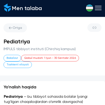
Men talaba
Ortga
Pediatriya
IMPULS tibbiyot instituti (Chirchiq kampusi)
Bakalavr
Qabul mudati
:
1 Iyun
-
30 Sentabr 2026
Toshkent viloyati
Yo'nalish haqida
Pediatriya 
— bu tibbiyot sohasida bolalar (yangi 
tug‘ilgan chaqaloqlardan o‘smirlik davrigacha) 