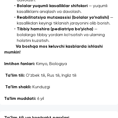
davolash.
Bolalar yuqumli kasalliklar shifokori
 — yuqumli 
kasalliklarni aniqlash va davolash.
Reabilitatsiya mutaxassisi (bolalar yo‘nalishi)
 — 
kasallikdan keyingi tiklanish jarayonini olib borish.
Tibbiy hamshira (pediatriya bo‘yicha)
 — 
bolalarga tibbiy yordam ko‘rsatish va ularning 
holatini kuzatish.
 Va boshqa mos keluvchi kasblarda ishlashi 
mumkin!
Imtihon fanlari:
 Kimyo, Biologiya
Ta’lim tili:
 O‘zbek tili, Rus tili, Ingliz tili
Ta’lim shakli:
 Kunduzgi
Ta'lim muddati:
 6 yil