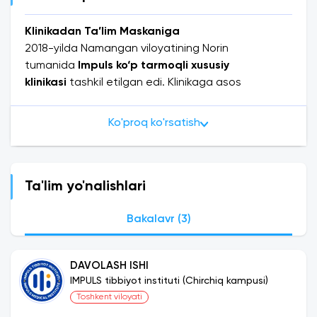
Klinikadan Ta’lim Maskaniga
2018-yilda Namangan viloyatining Norin
tumanida
Impuls ko‘p tarmoqli xususiy
klinikasi
tashkil etilgan edi. Klinikaga asos
solishdagi asosiy maqsad — bemorlarga yuqori
sifatli va zamonaviy tibbiy xizmat ko‘rsatish
Ko'proq ko'rsatish
bo‘lgan.
Ammo qisqa vaqt ichida dunyoni qamrab
olgan
COVID-19 pandemiyasi
barcha sog‘liqni
saqlash tizimlari uchun chuqur sinov bo‘ldi.
Ta'lim yo'nalishlari
Klinikadagi shifokorlar pandemiya sharoitida
bemorlarga yordam berishga intilgan bo‘lsalar-da,
Bakalavr (3)
resurslar yetishmovchiligi va malakali kadrlar
tanqisligi bu jarayonni murakkablashtirdi.
DAVOLASH ISHI
Pandemiya paytida yuzaga kelgan bu muammolar
IMPULS tibbiyot instituti (Chirchiq kampusi)
barcha tibbiyot muassasalari uchun umumiy
Toshkent viloyati
bo‘lishi, shuningdek malakali shifokorlar