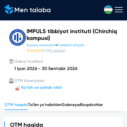
Men talaba
IMPULS tibbiyot instituti (Chirchiq
kampusi)
Xususiy universitet
Toshkent viloyati
0.0
(
0
Izohlar
)
Qabul muddati
1 Iyun 2026
-
30 Sentabr 2026
OTM litsenziyasi
Ko'rish va yuklab olish
OTM haqida
Ta'lim yo'nalishlari
Galereya
Aloqa
Izohlar
OTM haqida