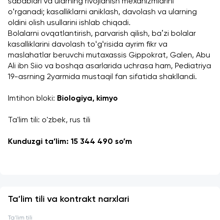
sabablari va ularning rivojlanish mexanizmlarini 
oʻrganadi; kasalliklarni aniklash, davolash va ularning 
oldini olish usullarini ishlab chiqadi.
Bolalarni ovqatlantirish, parvarish qilish, baʼzi bolalar 
kasalliklarini davolash toʻgʻrisida ayrim fikr va 
maslahatlar beruvchi mutaxassis Gippokrat, Galen, Abu 
Ali ibn Siio va boshqa asarlarida uchrasa ham, Pediatriya 
19-asrning 2yarmida mustaqil fan sifatida shakllandi.
Imtihon bloki: 
Biologiya, kimyo
Ta'lim tili: o'zbek, rus tili
Kunduzgi ta’lim: 15 344 490 so’m 
Ta’lim tili va kontrakt narxlari
Ta'lim tili