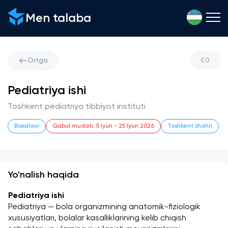
Men talaba
Ortga
Pediatriya ishi
Toshkent pediatriya tibbiyot instituti
Bakalavr
Qabul mudati
:
5 Iyun
-
25 Iyun 2026
Toshkent shahri
Yo'nalish haqida
Pediatriya ishi
Pediatriya — bola organizmining anatomik-fiziologik 
xususiyatlari, bolalar kasalliklarining kelib chiqish 