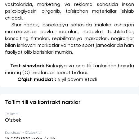
vositalarida, marketing va reklama sohasida inson 
psixologiyasini o‘rganib, ta’sirchan materiallar ishlab 
chiqadi.
	Shuningdek, psixologiya sohasida malaka oshirgan 
mutaxassislar davlat idoralari, nodavlat tashkilotlar, 
konsalting firmalari, reabilitatsiya markazlari, nogironlar 
bilan ishlovchi markazlar va hatto sport jamoalarida ham 
faoliyat olib borishlari mumkin.
Test sinovlari:
 Biologiya va ona tili fanlaridan hamda 
mantiq (IQ) testlardan iborat bo‘ladi.
         O‘qish muddati:
 4 yil davom etadi
Ta’lim tili va kontrakt narxlari
Ta'lim tili
O‘zbek
Kunduzgi - O'zbek tili