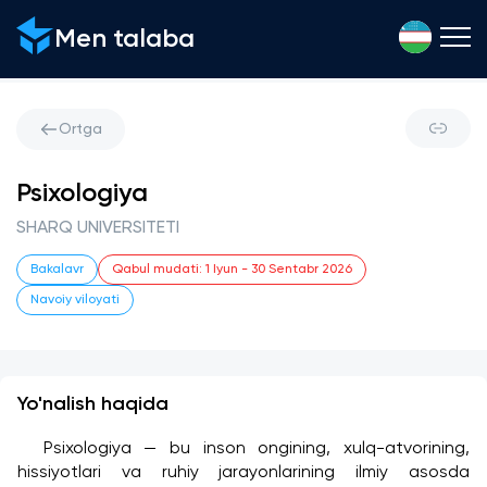
Men talaba
Ortga
Psixologiya
SHARQ UNIVERSITETI
Bakalavr
Qabul mudati
:
1 Iyun
-
30 Sentabr 2026
Navoiy viloyati
Yo'nalish haqida
	Psixologiya — bu inson ongining, xulq-atvorining, 
hissiyotlari va ruhiy jarayonlarining ilmiy asosda 