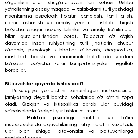
o‘rganilishi bilan shug‘ullanuvchi fan sohasi. Ushbu 
yo‘nalishning asosiy maqsadi — talabalarni turli yoshdagi 
insonlarning psixologik holatini baholash, tahlil qilish, 
ularni tushunish va amaliy yechimlar ishlab chiqish 
bo‘yicha chuqur nazariy bilimlar va amaliy ko‘nikmalar 
bilan qurollantirishdan iborat. Talabalar o‘z o‘qish 
davomida inson ruhiyatining turli jihatlarini chuqur 
o‘rganib, psixologik suhbatlar o‘tkazish, diagnostika, 
maslahat berish va muammoli holatlarda yordam 
ko‘rsatish bo‘yicha zarur kompetensiyalarni egallab 
boradilar.
Bitiruvchilar qayerda ishlashadi?
	Psixologiya yo‘nalishini tamomlagan mutaxassislar 
jamiyatning deyarli barcha sohalarida o‘z o‘rnini topa 
oladi. Qiziqish va ixtisoslikka qarab ular quyidagi 
yo‘nalishlarda faoliyat yuritishlari mumkin:
	— 
Maktab psixologi
: maktab va ta’lim 
muassasalarida o‘quvchilarning ruhiy holatini kuzatadi, 
ular bilan ishlaydi, ota-onalar va o‘qituvchilarga 