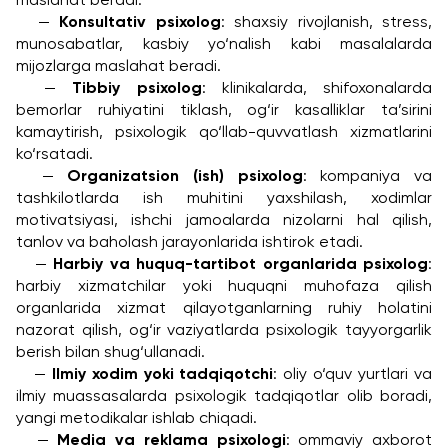
maslahat beradi.
	— 
Konsultativ psixolog
: shaxsiy rivojlanish, stress, 
munosabatlar, kasbiy yo‘nalish kabi masalalarda 
mijozlarga maslahat beradi.
	— 
Tibbiy psixolog
: klinikalarda, shifoxonalarda 
bemorlar ruhiyatini tiklash, og‘ir kasalliklar ta’sirini 
kamaytirish, psixologik qo‘llab-quvvatlash xizmatlarini 
ko‘rsatadi.
	— 
Organizatsion (ish) psixolog
: kompaniya va 
tashkilotlarda ish muhitini yaxshilash, xodimlar 
motivatsiyasi, ishchi jamoalarda nizolarni hal qilish, 
tanlov va baholash jarayonlarida ishtirok etadi.
	— 
Harbiy va huquq-tartibot organlarida psixolog
: 
harbiy xizmatchilar yoki huquqni muhofaza qilish 
organlarida xizmat qilayotganlarning ruhiy holatini 
nazorat qilish, og‘ir vaziyatlarda psixologik tayyorgarlik 
berish bilan shug‘ullanadi.
	— 
Ilmiy xodim yoki tadqiqotchi
: oliy o‘quv yurtlari va 
ilmiy muassasalarda psixologik tadqiqotlar olib boradi, 
yangi metodikalar ishlab chiqadi.
	— 
Media va reklama psixologi
: ommaviy axborot 