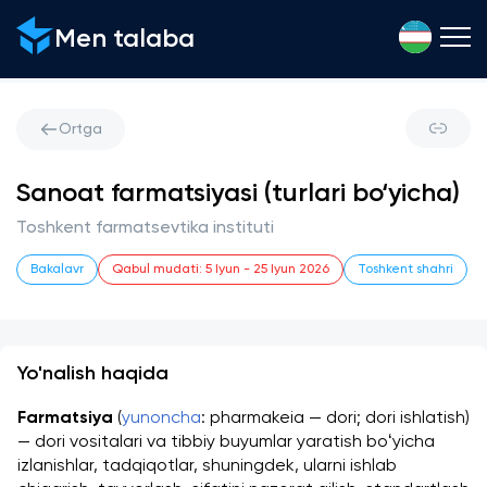
Men talaba
Ortga
Sanoat farmatsiyasi (turlari bo‘yicha)
Toshkent farmatsevtika instituti
Bakalavr
Qabul mudati
:
5 Iyun
-
25 Iyun 2026
Toshkent shahri
Yo'nalish haqida
Farmatsiya
 (
yunoncha
: pharmakeia — dori; dori ishlatish) 
— dori vositalari va tibbiy buyumlar yaratish boʻyicha 
izlanishlar, tadqiqotlar, shuningdek, ularni ishlab 