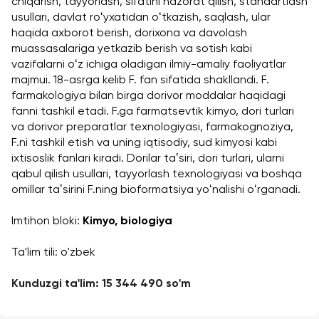
chiqarish, tayyorlash, sifatini nazorat qilish, standartlash 
usullari, davlat roʻyxatidan oʻtkazish, saqlash, ular 
haqida axborot berish, dorixona va davolash 
muassasalariga yetkazib berish va sotish kabi 
vazifalarni oʻz ichiga oladigan ilmiy-amaliy faoliyatlar 
majmui. 18-asrga kelib F. fan sifatida shakllandi. F. 
farmakologiya bilan birga dorivor moddalar haqidagi 
fanni tashkil etadi. F.ga farmatsevtik kimyo, dori turlari 
va dorivor preparatlar texnologiyasi, farmakognoziya, 
F.ni tashkil etish va uning iqtisodiy, sud kimyosi kabi 
ixtisoslik fanlari kiradi. Dorilar taʼsiri, dori turlari, ularni 
qabul qilish usullari, tayyorlash texnologiyasi va boshqa 
omillar taʼsirini F.ning bioformatsiya yoʻnalishi oʻrganadi.
Imtihon bloki: 
Kimyo, biologiya
Ta'lim tili: o'zbek
Kunduzgi ta'lim: 15 344 490 so'm 