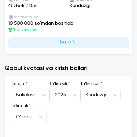
Kunduzgi
O‘zbek
/
Rus
BAKALAVRIAT TA’LIM YO‘NALISHLARI:
Kontrakt to'lovi
1. 5510500 – Farmatsiya (turlari bo‘yicha);
10 500 000 so'mdan boshlab
Blok I Blok II
Grant mavjud
Kimyo Biologiya
Batafsil
2. 5111000 – Professional ta’lim (farmatsiya);
Blok I Blok II
Biologiya Kimyo
3. 5510600- Sanoat farmatsiyasi (turlari
Qabul kvotasi va kirish ballari
bo‘yicha);
Blok I Blok II
Daraja
*
Ta'lim yili
*
Ta'lim turi
*
Kimyo Biologiya
4. 5320500- Biotexnologiya (farmatsevtik
Bakalavr
2025
Kunduzgi
biotexnologiya);
Ta'lim tili
*
Blok Blok II
Kimyo Biologiya
O‘zbek
5. 5310900- Metrologiya, standartlashtirish va
mahsulot sifati menejmenti (farmatsevtika