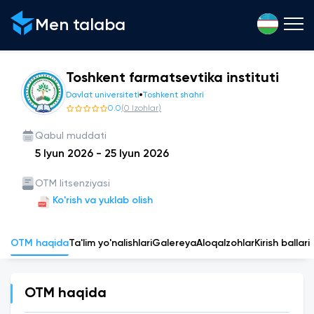
Men talaba
Toshkent farmatsevtika instituti
Davlat universiteti
Toshkent shahri
0.0
(
0
Izohlar
)
Qabul muddati
5 Iyun 2026
-
25 Iyun 2026
OTM litsenziyasi
Ko'rish va yuklab olish
OTM haqida
Ta'lim yo'nalishlari
Galereya
Aloqa
Izohlar
Kirish ballari
OTM haqida