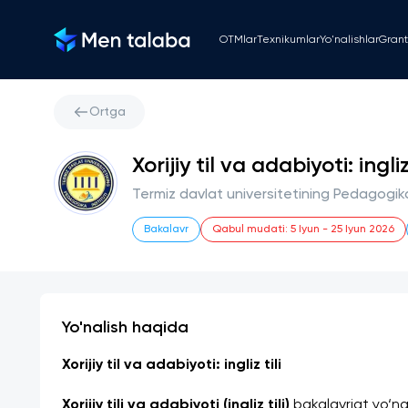
OTMlar
Texnikumlar
Yo'nalishlar
Grant
Ortga
Xorijiy til va adabiyoti: ingli
Termiz davlat universitetining Pedagogika
Bakalavr
Qabul mudati
:
5 Iyun
-
25 Iyun 2026
Yo'nalish haqida
Xorijiy til va adabiyoti: ingliz tili
Xorijiy tili va adabiyoti (ingliz tili) 
bakalavriat yo‘nal