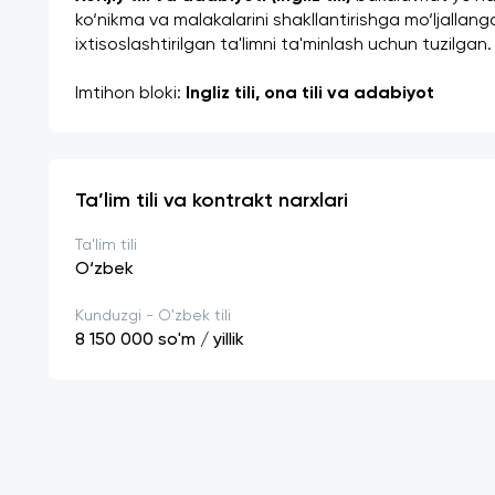
ko‘nikma va malakalarini shakllantirishga mo‘ljallanga
ixtisoslashtirilgan ta'limni ta'minlash uchun tuzilgan.
Imtihon bloki:
 Ingliz tili, ona tili va adabiyot
Ta’lim tili va kontrakt narxlari
Ta'lim tili
O‘zbek
Kunduzgi - O'zbek tili
8 150 000
so'm / yillik