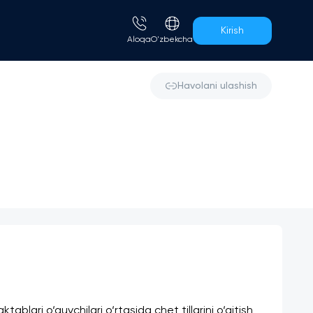
Kirish
Aloqa
O'zbekcha
Havolani ulashish
blari o‘quvchilari o‘rtasida chet tillarini o‘qitish 