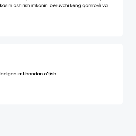
akasini oshirish imkonini beruvchi keng qamrovli va 
iladigan imtihondan o'tish