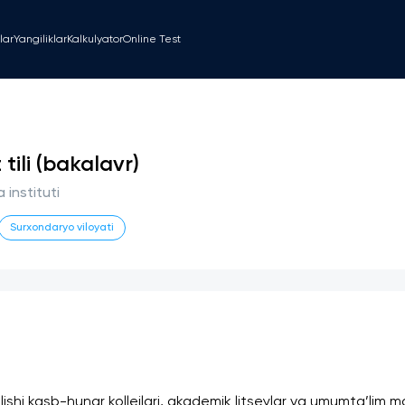
lar
Yangiliklar
Kalkulyator
Online Test
z tili (bakalavr)
 instituti
Surxondaryo viloyati
ishi kasb-hunar kollejlari, akademik litseylar va umumta’lim makta