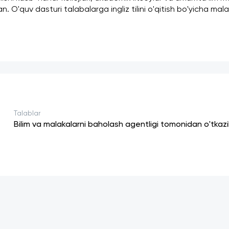
n. O'quv dasturi talabalarga ingliz tilini o'qitish bo'yicha mal
Talablar
Bilim va malakalarni baholash agentligi tomonidan o'tkaz