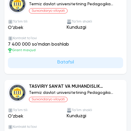
Termiz davlat universitetining Pedagogika
instituti
Surxondaryo viloyati
Ta'lim tili
Ta'lim shakli
Kunduzgi
O‘zbek
Kontrakt to'lovi
7 400 000 so'mdan boshlab
Grant mavjud
Batafsil
TASVIRIY SAN‘AT VA MUHANDISLIK
GRAFIKASI
Termiz davlat universitetining Pedagogika
instituti
Surxondaryo viloyati
Ta'lim tili
Ta'lim shakli
Kunduzgi
O‘zbek
Kontrakt to'lovi