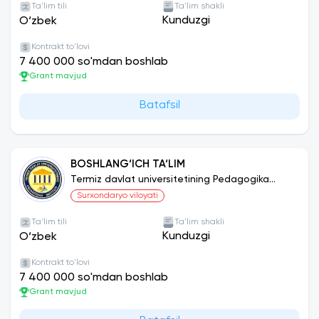
Ta'lim tili
Ta'lim shakli
Kunduzgi
O‘zbek
Kontrakt to'lovi
7 400 000 so'mdan boshlab
Grant mavjud
Batafsil
BOSHLANG‘ICH TA‘LIM
Termiz davlat universitetining Pedagogika
instituti
Surxondaryo viloyati
Ta'lim tili
Ta'lim shakli
Kunduzgi
O‘zbek
Kontrakt to'lovi
7 400 000 so'mdan boshlab
Grant mavjud