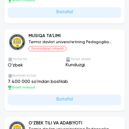
Grant mavjud
Batafsil
MUSIQA TA‘LIMI
Termiz davlat universitetining Pedagogika
instituti
Surxondaryo viloyati
Ta'lim tili
Ta'lim shakli
Kunduzgi
O‘zbek
Kontrakt to'lovi
7 400 000 so'mdan boshlab
Grant mavjud
Batafsil
O‘ZBEK TILI VA ADABIYOTI