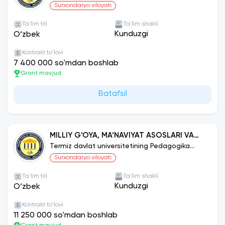
instituti
Surxondaryo viloyati
Ta'lim tili
Ta'lim shakli
Kunduzgi
O‘zbek
Kontrakt to'lovi
7 400 000 so'mdan boshlab
Grant mavjud
Batafsil
MILLIY G‘OYA, MA‘NAVIYAT ASOSLARI VA
HUQUQ TA‘LIMI
Termiz davlat universitetining Pedagogika
instituti
Surxondaryo viloyati
Ta'lim tili
Ta'lim shakli
Kunduzgi
O‘zbek
Kontrakt to'lovi
11 250 000 so'mdan boshlab