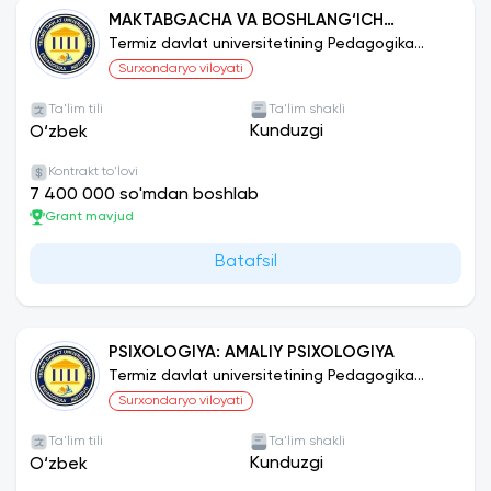
MAKTABGACHA VA BOSHLANG‘ICH
TAʼLIMDA JISMONIY TARBIYA VA SPORT
Termiz davlat universitetining Pedagogika
instituti
Surxondaryo viloyati
Ta'lim tili
Ta'lim shakli
Kunduzgi
O‘zbek
Kontrakt to'lovi
7 400 000 so'mdan boshlab
Grant mavjud
Batafsil
PSIXOLOGIYA: AMALIY PSIXOLOGIYA
Termiz davlat universitetining Pedagogika
instituti
Surxondaryo viloyati
Ta'lim tili
Ta'lim shakli
Kunduzgi
O‘zbek