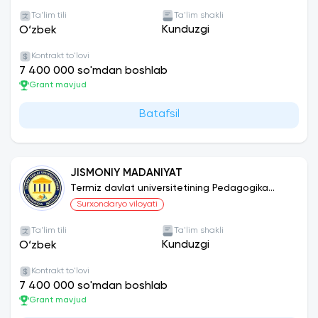
Ta'lim tili
Ta'lim shakli
Kunduzgi
O‘zbek
Kontrakt to'lovi
7 400 000 so'mdan boshlab
Grant mavjud
Batafsil
JISMONIY MADANIYAT
Termiz davlat universitetining Pedagogika
instituti
Surxondaryo viloyati
Ta'lim tili
Ta'lim shakli
Kunduzgi
O‘zbek
Kontrakt to'lovi
7 400 000 so'mdan boshlab
Grant mavjud