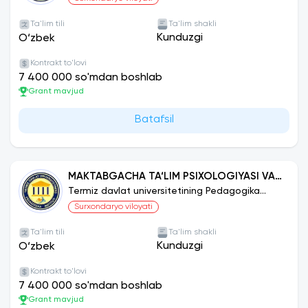
Ta'lim tili
Ta'lim shakli
Kunduzgi
O‘zbek
Kontrakt to'lovi
7 400 000 so'mdan boshlab
Grant mavjud
Batafsil
MAKTABGACHA TA‘LIM PSIXOLOGIYASI VA
PEDAGOGIKASI
Termiz davlat universitetining Pedagogika
instituti
Surxondaryo viloyati
Ta'lim tili
Ta'lim shakli
Kunduzgi
O‘zbek
Kontrakt to'lovi
7 400 000 so'mdan boshlab
Grant mavjud