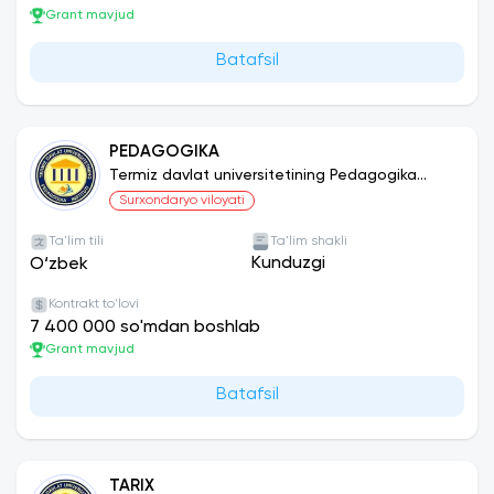
Grant mavjud
Batafsil
PEDAGOGIKA
Termiz davlat universitetining Pedagogika
instituti
Surxondaryo viloyati
Ta'lim tili
Ta'lim shakli
Kunduzgi
O‘zbek
Kontrakt to'lovi
7 400 000 so'mdan boshlab
Grant mavjud
Batafsil
TARIX