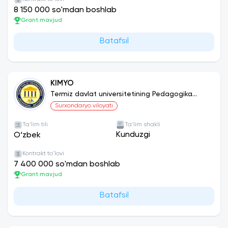
8 150 000 so'mdan boshlab
Grant mavjud
Batafsil
KIMYO
Termiz davlat universitetining Pedagogika
instituti
Surxondaryo viloyati
Ta'lim tili
Ta'lim shakli
Kunduzgi
O‘zbek
Kontrakt to'lovi
7 400 000 so'mdan boshlab
Grant mavjud
Batafsil