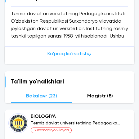
Termiz davlat universitetining Pedagogika instituti
O'zbekiston Respublikasi Surxondaryo viloyatida
joylashgan davlat universitetidir. Institutning rasmiy
tashkil topilgan sanasi 1958-yil hisoblanadi. Ushbu
yilda Termiz pedagogika instituti sifatida tashkil
etilgan. 2021 yil itibari bilan, Termiz davlat
Ko'proq ko'rsatish
universitetining fakultetlari va institutlari bo'ylab
yaklasik 10,000 dan ortiq talaba o'qiydi.
Ta'lim yo'nalishlari
Bakalavr (23)
Magistr (8)
BIOLOGIYA
Termiz davlat universitetining Pedagogika
instituti
Surxondaryo viloyati