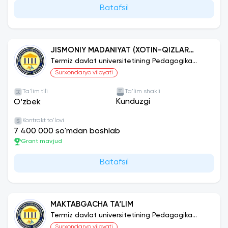
Batafsil
JISMONIY MADANIYAT (XOTIN-QIZLAR
SPORTI YO‘NALISHI BO‘YICHA)
Termiz davlat universitetining Pedagogika
instituti
Surxondaryo viloyati
Ta'lim tili
Ta'lim shakli
Kunduzgi
O‘zbek
Kontrakt to'lovi
7 400 000 so'mdan boshlab
Grant mavjud
Batafsil
MAKTABGACHA TA‘LIM
Termiz davlat universitetining Pedagogika
instituti
Surxondaryo viloyati