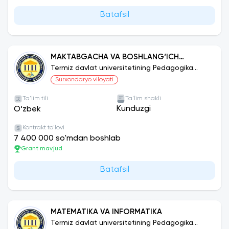
Batafsil
MAKTABGACHA VA BOSHLANG‘ICH
TA‘LIMDA XORIJIY TIL: INGLIZ TILI
Termiz davlat universitetining Pedagogika
instituti
Surxondaryo viloyati
Ta'lim tili
Ta'lim shakli
Kunduzgi
O‘zbek
Kontrakt to'lovi
7 400 000 so'mdan boshlab
Grant mavjud
Batafsil
MATEMATIKA VA INFORMATIKA
Termiz davlat universitetining Pedagogika