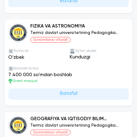
Batafsil
FIZIKA VA ASTRONOMIYA
Termiz davlat universitetining Pedagogika
instituti
Surxondaryo viloyati
Ta'lim tili
Ta'lim shakli
Kunduzgi
O‘zbek
Kontrakt to'lovi
7 400 000 so'mdan boshlab
Grant mavjud
Batafsil
GEOGRAFIYA VA IQTISODIY BILIM
ASOSLARI
Termiz davlat universitetining Pedagogika
instituti
Surxondaryo viloyati