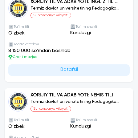
XORIJIY TIL VA ADABIYOTI: INGLIZ TILI
(BAKALAVR)
Termiz davlat universitetining Pedagogika
instituti
Surxondaryo viloyati
Ta'lim tili
Ta'lim shakli
Kunduzgi
O‘zbek
Kontrakt to'lovi
8 150 000 so'mdan boshlab
Grant mavjud
Batafsil
XORIJIY TIL VA ADABIYOTI: NEMIS TILI
Termiz davlat universitetining Pedagogika
instituti
Surxondaryo viloyati
Ta'lim tili
Ta'lim shakli
Kunduzgi
O‘zbek
Kontrakt to'lovi