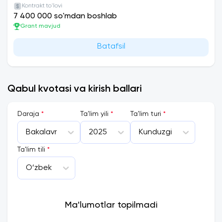
Kontrakt to'lovi
7 400 000 so'mdan boshlab
Grant mavjud
Batafsil
Qabul kvotasi va kirish ballari
Daraja
*
Ta'lim yili
*
Ta'lim turi
*
Bakalavr
2025
Kunduzgi
Ta'lim tili
*
O‘zbek
Ma'lumotlar topilmadi