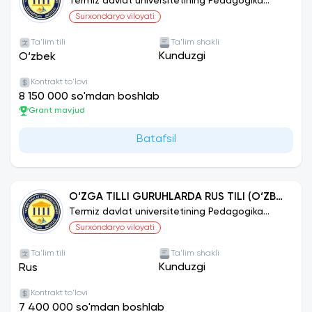
Termiz davlat universitetining Pedagogika
instituti
Surxondaryo viloyati
Ta'lim tili
Ta'lim shakli
Kunduzgi
O‘zbek
Kontrakt to'lovi
8 150 000 so'mdan boshlab
Grant mavjud
Batafsil
O‘ZGA TILLI GURUHLARDA RUS TILI (O‘ZBEK
GURUHLARI UCHUN)
Termiz davlat universitetining Pedagogika
instituti
Surxondaryo viloyati
Ta'lim tili
Ta'lim shakli
Kunduzgi
Rus
Kontrakt to'lovi
7 400 000 so'mdan boshlab