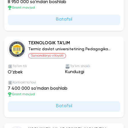
8 950 000 so'mdan boshlab
Grant mavjud
Batafsil
TEXNOLOGIK TA‘LIM
Termiz davlat universitetining Pedagogika
instituti
Surxondaryo viloyati
Ta'lim tili
Ta'lim shakli
Kunduzgi
O‘zbek
Kontrakt to'lovi
7 400 000 so'mdan boshlab
Grant mavjud
Batafsil