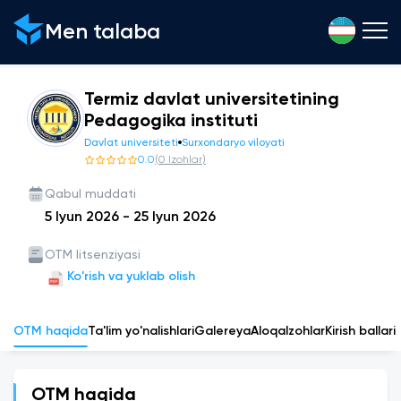
Men talaba
Termiz davlat universitetining
Pedagogika instituti
Davlat universiteti
Surxondaryo viloyati
0.0
(
0
Izohlar
)
Qabul muddati
5 Iyun 2026
-
25 Iyun 2026
OTM litsenziyasi
Ko'rish va yuklab olish
OTM haqida
Ta'lim yo'nalishlari
Galereya
Aloqa
Izohlar
Kirish ballari
OTM haqida