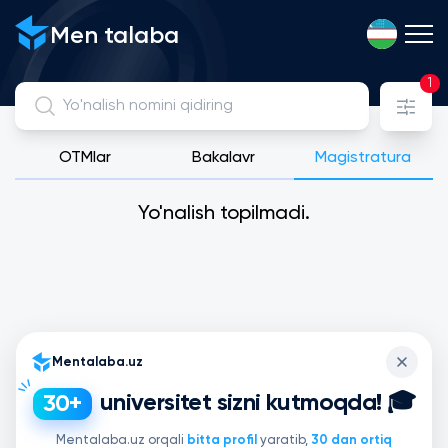
Men talaba
1
OTMlar
Bakalavr
Magistratura
Davlat, Litsenziyaga ega xususiy va xalqaro universitetlarni y
Yo'nalish topilmadi.
Mentalaba.uz
universitet sizni kutmoqda! 🎓
30+
Mentalaba.uz orqali
bitta profil
yaratib,
30 dan ortiq