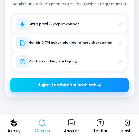
hamkor universitetga onlayn hujjat topshirishingiz mumkin.
Bitta profil — ko'p imkoniyat
Har bir OTM uchun alohida ro'yxat shart emas
Vaqt va kuchingizni tejang
Hujjat topshirishni boshlash
Asosiy
Qidirish
Arizalar
Testlar
Kirish