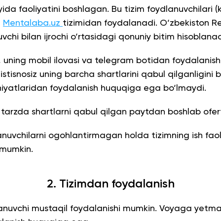
ida faoliyatini boshlagan. Bu tizim foydlanuvchilari (
n
Mentalaba.uz
tizimidan foydalanadi. O‘zbekiston Re
hi bilan ijrochi o‘rtasidagi qonuniy bitim hisoblanad
 uning mobil ilovasi va telegram botidan foydalanishi
stisnosiz uning barcha shartlarini qabul qilganligini 
oniyatlaridan foydalanish huquqiga ega bo‘lmaydi.
n tarzda shartlarni qabul qilgan paytdan boshlab ofe
anuvchilarni ogohlantirmagan holda tizimning ish faoli
 mumkin.
2. Tizimdan foydalanish
anuvchi mustaqil foydalanishi mumkin. Voyaga yetma