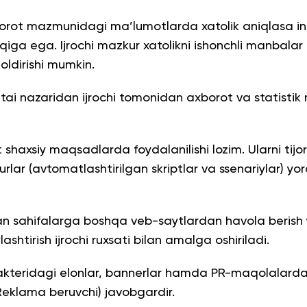
borot mazmunidagi ma’lumotlarda xatolik aniqlasa i
qiga ega. Ijrochi mazkur xatolikni ishonchli manbalar
qoldirishi mumkin.
qtai nazaridan ijrochi tomonidan axborot va statist
 shaxsiy maqsadlarda foydalanilishi lozim. Ularni ti
turlar (avtomatlashtirilgan skriptlar va ssenariylar) 
an sahifalarga boshqa veb-saytlardan havola berish y
shtirish ijrochi ruxsati bilan amalga oshiriladi.
rakteridagi elonlar, bannerlar hamda PR-maqolalarda 
a Reklama beruvchi) javobgardir.