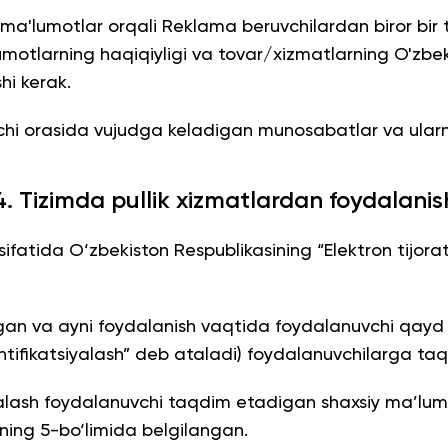
a'lumotlar orqali Reklama beruvchilardan biror bir tov
motlarning haqiqiyligi va tovar/xizmatlarning O'zbek
hi kerak.
hi orasida vujudga keladigan munosabatlar va ularni
4. Tizimda pullik xizmatlardan foydalanis
s sifatida O‘zbekiston Respublikasining “Elektron tijor
‘tgan va ayni foydalanish vaqtida foydalanuvchi qayd 
dentifikatsiyalash” deb ataladi) foydalanuvchilarga taq
iyalash foydalanuvchi taqdim etadigan shaxsiy ma’lum
aning 5-bo‘limida belgilangan.