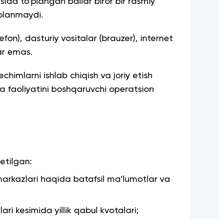
asida to'plangan ballar biror bir rasmiy
oblanmaydi.
on), dasturiy vositalar (brauzer), internet
ar emas.
chimlarni ishlab chiqish va joriy etish
a faoliyatini boshqaruvchi operatsion
etilgan:
 markazlari haqida batafsil ma'lumotlar va
alari kesimida yillik qabul kvotalari;