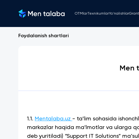
OTMlar
Texnikumlar
Yo'nalishlar
Grant
Foydalanish shartlari
Men t
1.1.
Mentalaba.uz
- ta'lim sohasida ishonchl
markazlar haqida ma'lmotlar va ularga qabul
deb yuritiladi) “Support IT Solutions” ma’su