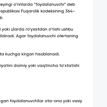
keyingi o‘rinlarda “foydalanuvchi” deb
spublikasi Fuqarolik kodeksining 364-
i.
 yoki ularda ro‘yxatdan o‘tishi ushbu
bildiradi. Agar foydalanuvchi ofertaning
rta kuchga kirgan hisoblanadi.
yatini doimiy yoki vaqtincha to‘xtatishi
gan foydalanuvchilar ota-ona yoki vasiy