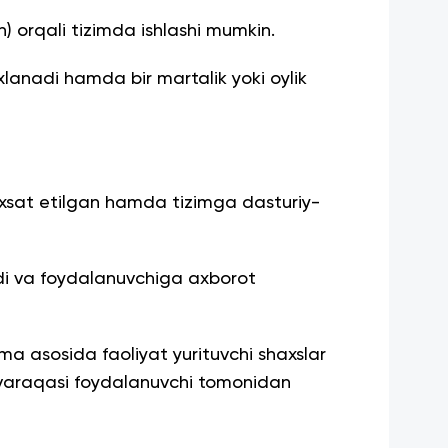
) orqali tizimda ishlashi mumkin.
xlanadi hamda bir martalik yoki oylik
ruxsat etilgan hamda tizimga dasturiy-
ladi va foydalanuvchiga axborot
oma asosida faoliyat yurituvchi shaxslar
-varaqasi foydalanuvchi tomonidan