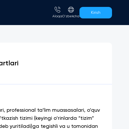
Kirish
Aloqa
O'zbekcha
rtlari
ri, professional ta'lim muassasalari, o’quv
azish tizimi (keyingi o‘rinlarda “tizim”
” deb yuritiladi)ga tegishli va u tomonidan