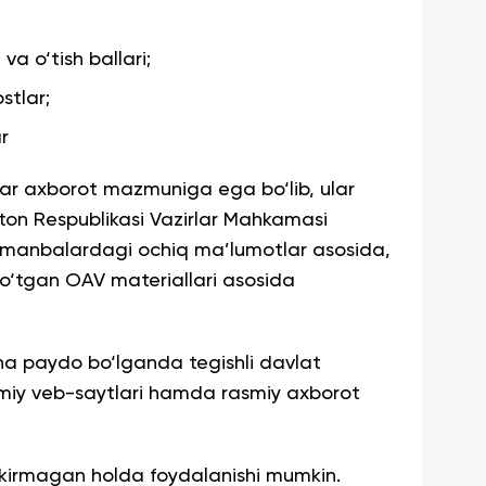
va o‘tish ballari;
stlar;
r
lar axborot mazmuniga ega bo‘lib, ular
ston Respublikasi Vazirlar Mahkamasi
a manbalardagi ochiq ma’lumotlar asosida,
o‘tgan OAV materiallari asosida
bha paydo bo‘lganda tegishli davlat
rasmiy veb-saytlari hamda rasmiy axborot
 kirmagan holda foydalanishi mumkin.