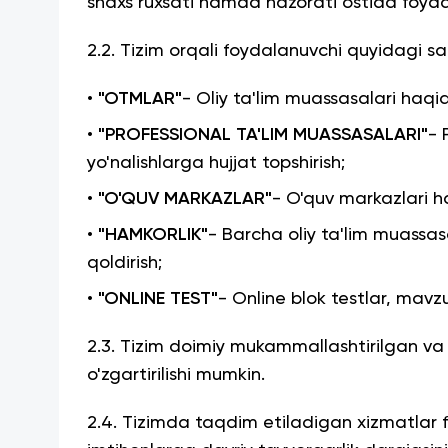
shaxs ruxsati hamda nazorati ostida foyd
2.2. Tizim orqali foydalanuvchi quyidagi s
•
"OTMLAR"
- Oliy ta'lim muassasalari haqid
•
"PROFESSIONAL TA'LIM MUASSASALARI"
- 
yo'nalishlarga hujjat topshirish;
•
"O'QUV MARKAZLAR"
- O'quv markazlari ha
•
"HAMKORLIK"
- Barcha oliy ta'lim muassas
qoldirish;
•
"ONLINE TEST"
- Online blok testlar, mavz
2.3. Tizim doimiy mukammallashtirilgan va 
o'zgartirilishi mumkin.
2.4. Tizimda taqdim etiladigan xizmatlar foy