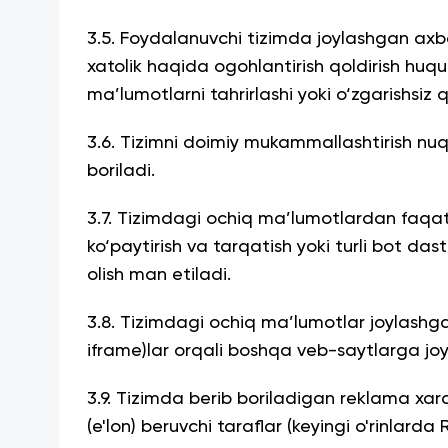
3.5. Foydalanuvchi tizimda joylashgan ax
xatolik haqida ogohlantirish qoldirish huqu
ma’lumotlarni tahrirlashi yoki o‘zgarishsiz 
3.6. Tizimni doimiy mukammallashtirish nu
boriladi.
3.7. Tizimdagi ochiq ma’lumotlardan faqat
ko‘paytirish va tarqatish yoki turli bot das
olish man etiladi.
3.8. Tizimdagi ochiq ma’lumotlar joylashg
iframe)lar orqali boshqa veb-saytlarga joyla
3.9. Tizimda berib boriladigan reklama xa
(e'lon) beruvchi taraflar (keyingi o'rinlard