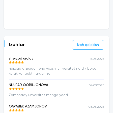
Izohlar
Izoh qoldirish
sherzod uralov
18.06.2026
narxiga arzidigan eng yaxshi universitet nordik bo'sa
kerak kontrakt narxlari zor
NILUFAR QOBILJONOVA
04.09.2025
Zamonaviy unversitet menga yoqdi
OG‘ABEK AZAMJONOV
08.05.2025