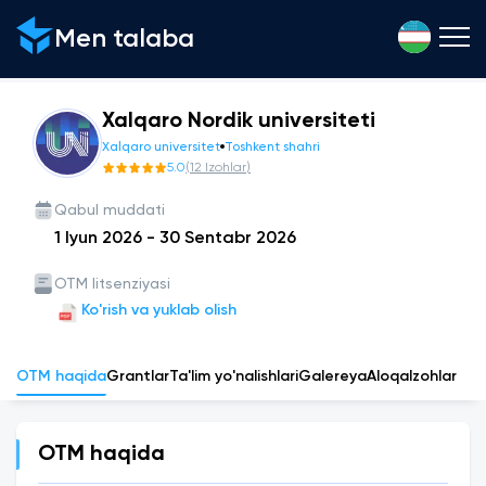
Men talaba
Xalqaro Nordik universiteti
Xalqaro universitet
Toshkent shahri
5.0
(
12
Izohlar
)
Qabul muddati
1 Iyun 2026
-
30 Sentabr 2026
OTM litsenziyasi
Ko'rish va yuklab olish
OTM haqida
Grantlar
Ta'lim yo'nalishlari
Galereya
Aloqa
Izohlar
OTM haqida