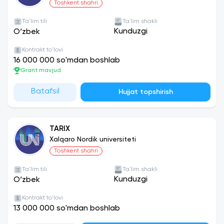
Toshkent shahri
Ta'lim tili
Ta'lim shakli
Kunduzgi
O‘zbek
Kontrakt to'lovi
16 000 000 so'mdan boshlab
Grant mavjud
Batafsil
Hujjat topshirish
TARIX
Xalqaro Nordik universiteti
Toshkent shahri
Ta'lim tili
Ta'lim shakli
Kunduzgi
O‘zbek
Kontrakt to'lovi
13 000 000 so'mdan boshlab