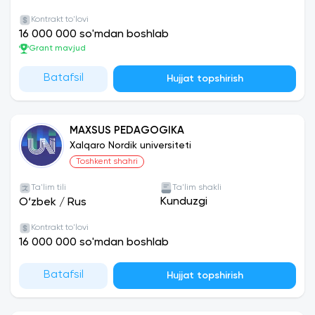
Kontrakt to'lovi
16 000 000 so'mdan boshlab
Grant mavjud
Batafsil
Hujjat topshirish
MAXSUS PEDAGOGIKA
Xalqaro Nordik universiteti
Toshkent shahri
Ta'lim tili
Ta'lim shakli
Kunduzgi
O‘zbek
/
Rus
Kontrakt to'lovi
16 000 000 so'mdan boshlab
Batafsil
Hujjat topshirish