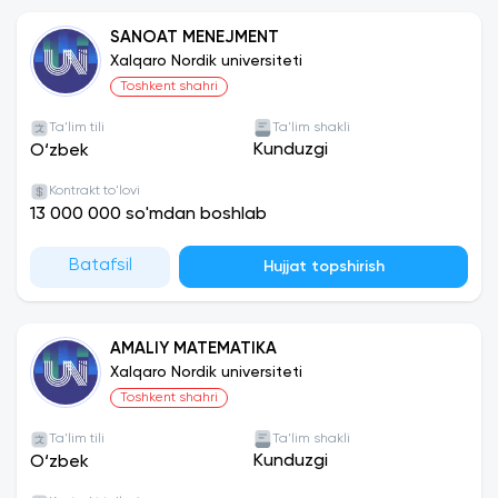
SANOAT MENEJMENT
Xalqaro Nordik universiteti
Toshkent shahri
Ta'lim tili
Ta'lim shakli
Kunduzgi
O‘zbek
Kontrakt to'lovi
13 000 000 so'mdan boshlab
Batafsil
Hujjat topshirish
AMALIY MATEMATIKA
Xalqaro Nordik universiteti
Toshkent shahri
Ta'lim tili
Ta'lim shakli
Kunduzgi
O‘zbek