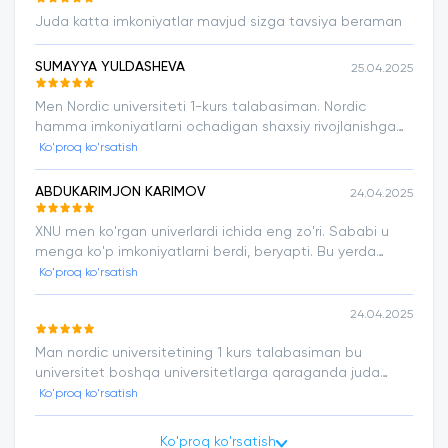
Juda katta imkoniyatlar mavjud sizga tavsiya beraman
SUMAYYA YULDASHEVA
25.04.2025
Men Nordic universiteti 1-kurs talabasiman. Nordic
hamma imkoniyatlarni ochadigan shaxsiy rivojlanishga
yordam beradigan eng yaxshi universitet har bitta
Ko'proq ko'rsatish
abiturentga tavsiya qilaman.
ABDUKARIMJON KARIMOV
24.04.2025
XNU men ko'rgan univerlardi ichida eng zo'ri. Sababi u
menga ko'p imkoniyatlarni berdi, beryapti. Bu yerda
o'qiyotganimdan xursandman. Ta'limda mukammallik
Ko'proq ko'rsatish
sari!
24.04.2025
Man nordic universitetining 1 kurs talabasiman bu
universitet boshqa universitetlarga qaraganda juda
aktiv va rivojlanish tez hamma qulayliklar bor ozimiz
Ko'proq ko'rsatish
ustimizda ishlashimiz uchun malakali ustozlar bizga har
doim yordam beradi. Faol talabalarga chetga chiqishga
Ko'proq ko'rsatish