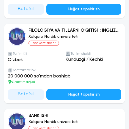
Batafsil
Hujjat topshirish
FILOLOGIYA VA TILLARNI O‘QITISH: INGLIZ
TILI
Xalqaro Nordik universiteti
Toshkent shahri
Ta'lim tili
Ta'lim shakli
Kunduzgi
/
Kechki
O‘zbek
Kontrakt to'lovi
20 000 000 so'mdan boshlab
Grant mavjud
Batafsil
Hujjat topshirish
BANK ISHI
Xalqaro Nordik universiteti
Toshkent shahri