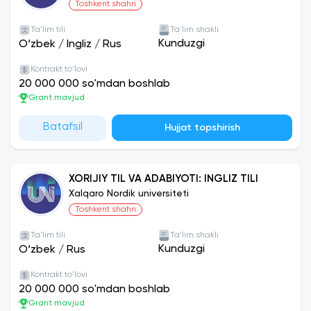
Toshkent shahri
ega. So'nggi 4 yilda 200+ talaba bu dasturda
ishtirok etgan.
Ta'lim tili
Ta'lim shakli
Kunduzgi
O‘zbek
/
Ingliz
/
Rus
Kontrakt to'lovi
20 000 000 so'mdan boshlab
Grant mavjud
Batafsil
Hujjat topshirish
XORIJIY TIL VA ADABIYOTI: INGLIZ TILI
Xalqaro Nordik universiteti
Toshkent shahri
Ta'lim tili
Ta'lim shakli
Kunduzgi
O‘zbek
/
Rus
Kontrakt to'lovi
20 000 000 so'mdan boshlab
Grant mavjud