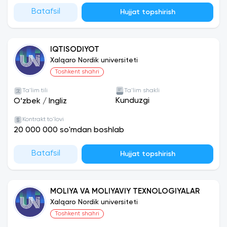
Batafsil
Hujjat topshirish
IQTISODIYOT
Xalqaro Nordik universiteti
Toshkent shahri
Ta'lim tili
Ta'lim shakli
Kunduzgi
O‘zbek
/
Ingliz
Kontrakt to'lovi
20 000 000 so'mdan boshlab
Batafsil
Hujjat topshirish
MOLIYA VA MOLIYAVIY TEXNOLOGIYALAR
Xalqaro Nordik universiteti
Toshkent shahri