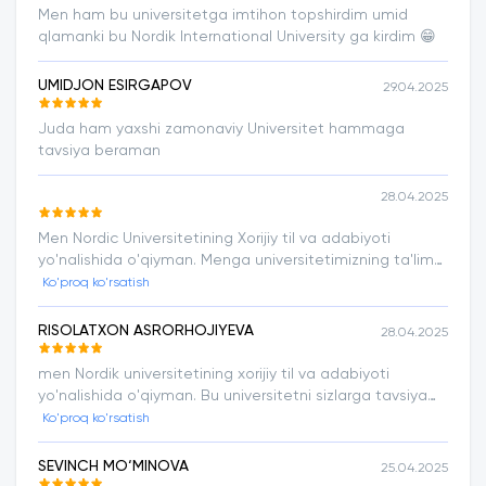
Men ham bu universitetga imtihon topshirdim umid
qlamanki bu Nordik International University ga kirdim 😁
UMIDJON ESIRGAPOV
29.04.2025
Juda ham yaxshi zamonaviy Universitet hammaga
tavsiya beraman
28.04.2025
Men Nordic Universitetining Xorijiy til va adabiyoti
yo'nalishida o'qiyman. Menga universitetimizning ta'lim
sifati, o'quvchilarni doim qo'llab - quvvatlashi va
Ko'proq ko'rsatish
o'qituvchilarning ta'lim metodikalari juda ham yoqadi.
RISOLATXON ASRORHOJIYEVA
28.04.2025
men Nordik universitetining xorijiy til va adabiyoti
yo'nalishida o'qiyman. Bu universitetni sizlarga tavsiya
qilaman. chunki o'qitish tizimi va ustozlarning dars o'tish
Ko'proq ko'rsatish
metodlari menga juda yoqadi.
SEVINCH MO‘MINOVA
25.04.2025