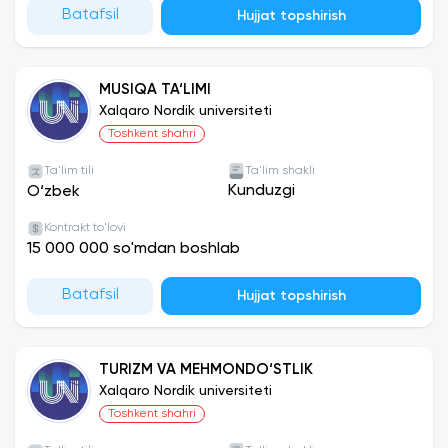
Batafsil
Hujjat topshirish
MUSIQA TA‘LIMI
Xalqaro Nordik universiteti
Toshkent shahri
Ta'lim tili
Ta'lim shakli
Kunduzgi
O‘zbek
Kontrakt to'lovi
15 000 000 so'mdan boshlab
Batafsil
Hujjat topshirish
TURIZM VA MEHMONDO‘STLIK
Xalqaro Nordik universiteti
Toshkent shahri