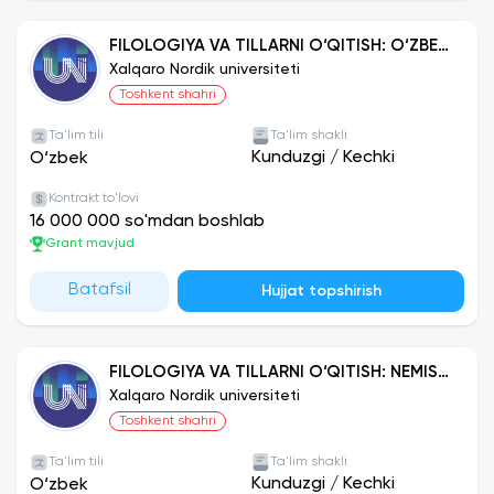
FILOLOGIYA VA TILLARNI O‘QITISH: O‘ZBEK
TILI
Xalqaro Nordik universiteti
Toshkent shahri
Ta'lim tili
Ta'lim shakli
Kunduzgi
/
Kechki
O‘zbek
Kontrakt to'lovi
16 000 000 so'mdan boshlab
Grant mavjud
Batafsil
Hujjat topshirish
FILOLOGIYA VA TILLARNI O‘QITISH: NEMIS
TILI
Xalqaro Nordik universiteti
Toshkent shahri
Ta'lim tili
Ta'lim shakli
Kunduzgi
/
Kechki
O‘zbek