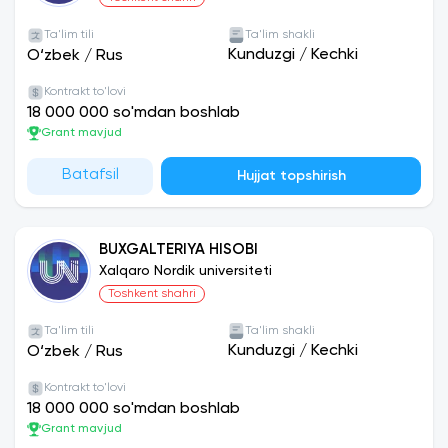
Ta'lim tili
Ta'lim shakli
Kunduzgi
/
Kechki
O‘zbek
/
Rus
Kontrakt to'lovi
18 000 000 so'mdan boshlab
Grant mavjud
Batafsil
Hujjat topshirish
BUXGALTERIYA HISOBI
Xalqaro Nordik universiteti
Toshkent shahri
Ta'lim tili
Ta'lim shakli
Kunduzgi
/
Kechki
O‘zbek
/
Rus
Kontrakt to'lovi
18 000 000 so'mdan boshlab
Grant mavjud