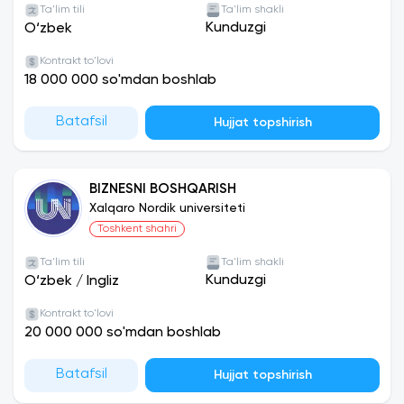
Ta'lim tili
Ta'lim shakli
Kunduzgi
O‘zbek
Kontrakt to'lovi
18 000 000 so'mdan boshlab
Batafsil
Hujjat topshirish
BIZNESNI BOSHQARISH
Xalqaro Nordik universiteti
Toshkent shahri
Ta'lim tili
Ta'lim shakli
Kunduzgi
O‘zbek
/
Ingliz
Kontrakt to'lovi
20 000 000 so'mdan boshlab
Batafsil
Hujjat topshirish