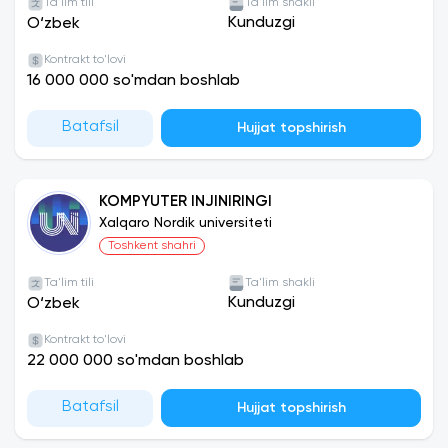
Ta'lim tili
Ta'lim shakli
Kunduzgi
O‘zbek
Kontrakt to'lovi
16 000 000 so'mdan boshlab
Batafsil
Hujjat topshirish
KOMPYUTER INJINIRINGI
Xalqaro Nordik universiteti
Toshkent shahri
Ta'lim tili
Ta'lim shakli
Kunduzgi
O‘zbek
Kontrakt to'lovi
22 000 000 so'mdan boshlab
Batafsil
Hujjat topshirish