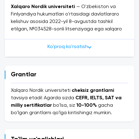
Xalqaro Nordik universiteti
— O'zbekiston va
Finlyandiya hukumatlari o'rtasidagi davlatlararo
kelishuv asosida 2022-yil 8-avgustda tashkil
etilgan, №034528-sonli litsenziyaga ega xalqaro
xususiy oliy ta'lim muassasasi. Universitet
O'zbekiston Prezidenti Shavkat Mirziyoyev
Ko'proq ko'rsatish
tomonidan Finlyandiya Prezidenti Aleksand Stubb
bilan bo'lgan rasmiy uchrashuvlarda maxsus tilga
olingan.
Grantlar
Bugungi kunda universitetda
5 000+
talaba
ta'lim
olmoqda,
1 387 nafar
bitiruvchi mehnat bozoriga
Xalqaro Nordik universiteti
cheksiz grantlarni
chiqib, ularning
90 foizi
ish bilan ta'minlangan.
tavsiya etadi! Agarda sizda
CEFR, IELTS, SAT va
milliy sertifikatlar
bo'lsa, siz
10-100%
gacha
Xalqaro hamkorlik
— Nordikni O'zbekistondagi
bo'lgan grantlarni qo'lga kiritishingiz mumkin.
boshqa universitetlardan ajratib turuvchi asosiy
ustunlik. Talabalar quyidagi nufuzli xorijiy
universitetlarda o'qib,
ikki diplom (double degree)