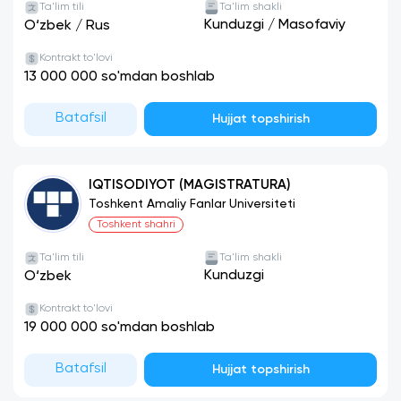
Ta'lim tili
Ta'lim shakli
Kunduzgi
/
Masofaviy
O‘zbek
/
Rus
Kontrakt to'lovi
13 000 000 so'mdan boshlab
Batafsil
Hujjat topshirish
IQTISODIYOT (MAGISTRATURA)
Toshkent Amaliy Fanlar Universiteti
Toshkent shahri
Ta'lim tili
Ta'lim shakli
Kunduzgi
O‘zbek
Kontrakt to'lovi
19 000 000 so'mdan boshlab
Batafsil
Hujjat topshirish