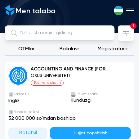
Men talaba
1
OTMlar
Bakalavr
Magistratura
Davlat, Litsenziyaga ega xususiy va xalqaro universitetlarni y
ACCOUNTING AND FINANCE (FOR
INTERNATIONAL STUDENTS)
OXUS UNIVERSITETI
Toshkent shahri
Ta'lim tili
Ta'lim shakli
Kunduzgi
Ingliz
Kontrakt to'lovi
32 000 000 so'mdan boshlab
Batafsil
Hujjat topshirish