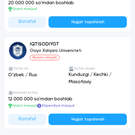
20 000 000 so'mdan boshlab
Grant mavjud
Batafsil
Hujjat topshirish
IQTISODIYOT
Osiyo Xalqaro Universiteti
Buxoro viloyati
Ta'lim tili
Ta'lim shakli
Kunduzgi
/
Kechki
/
O‘zbek
/
Rus
Masofaviy
Kontrakt to'lovi
12 000 000 so'mdan boshlab
Grant mavjud
Stipendiya mavjud
Batafsil
Hujjat topshirish