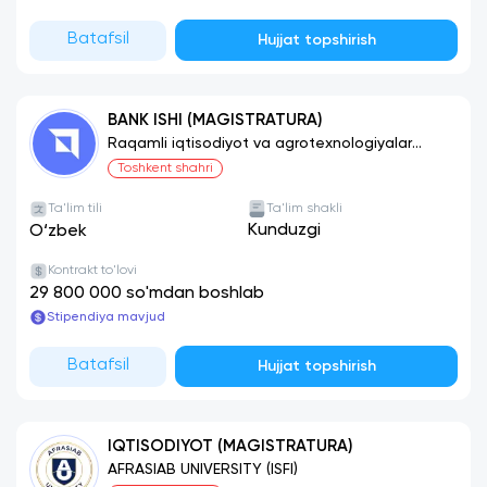
Batafsil
Hujjat topshirish
BANK ISHI (MAGISTRATURA)
Raqamli iqtisodiyot va agrotexnologiyalar
universiteti
Toshkent shahri
Ta'lim tili
Ta'lim shakli
Kunduzgi
O‘zbek
Kontrakt to'lovi
29 800 000 so'mdan boshlab
Stipendiya mavjud
Batafsil
Hujjat topshirish
IQTISODIYOT (MAGISTRATURA)
AFRASIAB UNIVERSITY (ISFI)