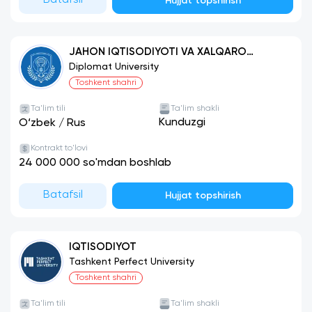
Hujjat topshirish
JAHON IQTISODIYOTI VA XALQARO
IQTISODIY MUNOSABATLAR
Diplomat University
Toshkent shahri
Ta'lim tili
Ta'lim shakli
Kunduzgi
O‘zbek
/
Rus
Kontrakt to'lovi
24 000 000 so'mdan boshlab
Batafsil
Hujjat topshirish
IQTISODIYOT
Tashkent Perfect University
Toshkent shahri
Ta'lim tili
Ta'lim shakli