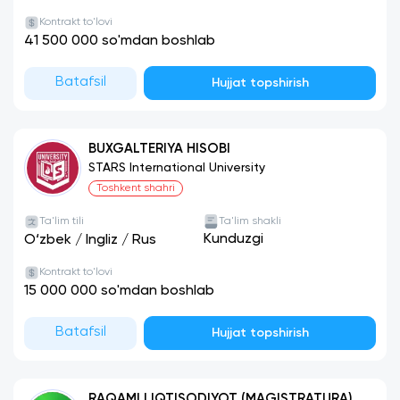
Kontrakt to'lovi
41 500 000 so'mdan boshlab
Batafsil
Hujjat topshirish
BUXGALTERIYA HISOBI
STARS International University
Toshkent shahri
Ta'lim tili
Ta'lim shakli
Kunduzgi
O‘zbek
/
Ingliz
/
Rus
Kontrakt to'lovi
15 000 000 so'mdan boshlab
Batafsil
Hujjat topshirish
RAQAMLI IQTISODIYOT (MAGISTRATURA)