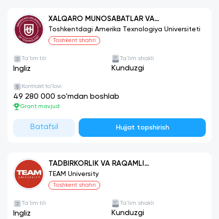
XALQARO MUNOSABATLAR VA
DIPLOMATIYA
Toshkentdagi Amerika Texnologiya Universiteti
Toshkent shahri
Ta'lim tili
Ta'lim shakli
Kunduzgi
Ingliz
Kontrakt to'lovi
49 280 000 so'mdan boshlab
Grant mavjud
Batafsil
Hujjat topshirish
TADBIRKORLIK VA RAQAMLI
INNOVATSIYALAR
TEAM University
Toshkent shahri
Ta'lim tili
Ta'lim shakli
Kunduzgi
Ingliz