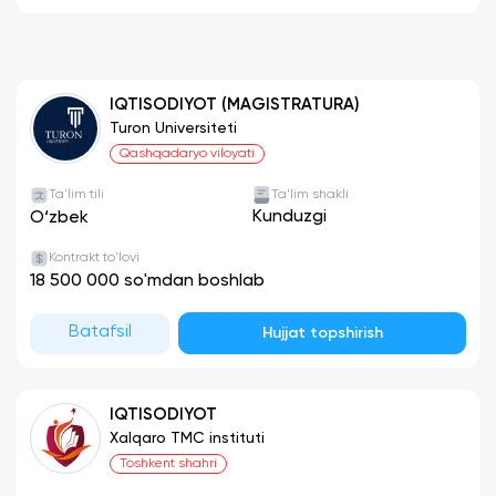
IQTISODIYOT (MAGISTRATURA)
Turon Universiteti
Qashqadaryo viloyati
Ta'lim tili
Ta'lim shakli
Kunduzgi
O‘zbek
Kontrakt to'lovi
18 500 000 so'mdan boshlab
Batafsil
Hujjat topshirish
IQTISODIYOT
Xalqaro TMC instituti
Toshkent shahri