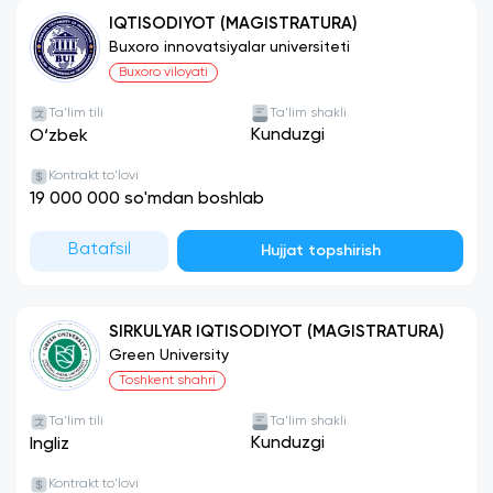
IQTISODIYOT (MAGISTRATURA)
Buxoro innovatsiyalar universiteti
Buxoro viloyati
Ta'lim tili
Ta'lim shakli
Kunduzgi
O‘zbek
Kontrakt to'lovi
19 000 000 so'mdan boshlab
Batafsil
Hujjat topshirish
SIRKULYAR IQTISODIYOT (MAGISTRATURA)
Green University
Toshkent shahri
Ta'lim tili
Ta'lim shakli
Kunduzgi
Ingliz
Kontrakt to'lovi