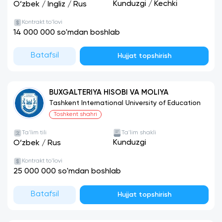
Kunduzgi
/
Kechki
O‘zbek
/
Ingliz
/
Rus
Kontrakt to'lovi
14 000 000 so'mdan boshlab
Batafsil
Hujjat topshirish
BUXGALTERIYA HISOBI VA MOLIYA
Tashkent International University of Education
Toshkent shahri
Ta'lim tili
Ta'lim shakli
Kunduzgi
O‘zbek
/
Rus
Kontrakt to'lovi
25 000 000 so'mdan boshlab
Batafsil
Hujjat topshirish