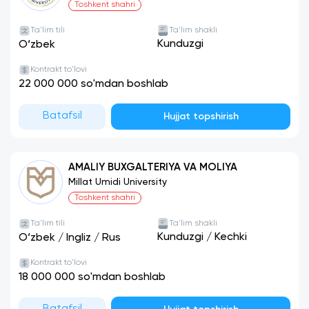
Toshkent shahri
Ta'lim tili
Ta'lim shakli
Kunduzgi
O‘zbek
Kontrakt to'lovi
22 000 000 so'mdan boshlab
Batafsil
Hujjat topshirish
AMALIY BUXGALTERIYA VA MOLIYA
Millat Umidi University
Toshkent shahri
Ta'lim tili
Ta'lim shakli
Kunduzgi
/
Kechki
O‘zbek
/
Ingliz
/
Rus
Kontrakt to'lovi
18 000 000 so'mdan boshlab
Batafsil