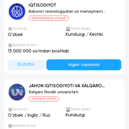
IQTISODIYOT
Axborot texnologiyalari va menejment
universiteti
Qashqadaryo viloyati
Ta'lim tili
Ta'lim shakli
Kunduzgi
/
Kechki
O‘zbek
Kontrakt to'lovi
13 000 000 so'mdan boshlab
Batafsil
Hujjat topshirish
JAHON IQTISODIYOTI VA XALQARO
IQTISODIY MUNOSABATLAR
Xalqaro Nordik universiteti
Toshkent shahri
Ta'lim tili
Ta'lim shakli
Kunduzgi
O‘zbek
/
Ingliz
/
Rus
Kontrakt to'lovi