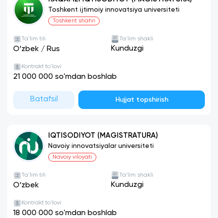
Toshkent ijtimoiy innovatsiya universiteti
Toshkent shahri
Ta'lim tili
Ta'lim shakli
Kunduzgi
O‘zbek
/
Rus
Kontrakt to'lovi
21 000 000 so'mdan boshlab
Batafsil
Hujjat topshirish
IQTISODIYOT (MAGISTRATURA)
Navoiy innovatsiyalar universiteti
Navoiy viloyati
Ta'lim tili
Ta'lim shakli
Kunduzgi
O‘zbek
Kontrakt to'lovi
18 000 000 so'mdan boshlab