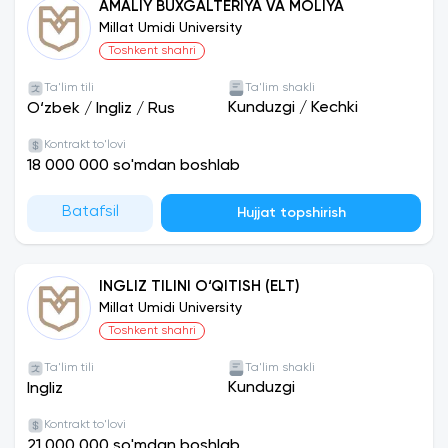
AMALIY BUXGALTERIYA VA MOLIYA
bo’ladi.
Millat Umidi University
Toshkent shahri
Ta'lim tili
Ta'lim shakli
Kunduzgi
/
Kechki
O‘zbek
/
Ingliz
/
Rus
Kontrakt to'lovi
18 000 000 so'mdan boshlab
Batafsil
Hujjat topshirish
INGLIZ TILINI O‘QITISH (ELT)
Millat Umidi University
Toshkent shahri
Ta'lim tili
Ta'lim shakli
Kunduzgi
Ingliz
Kontrakt to'lovi
21 000 000 so'mdan boshlab