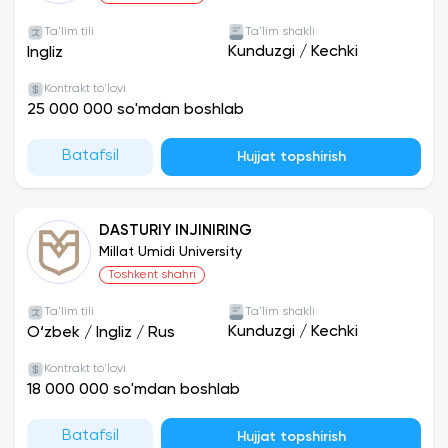
Ta'lim tili
Ta'lim shakli
Kunduzgi
/
Kechki
Ingliz
Kontrakt to'lovi
25 000 000 so'mdan boshlab
Batafsil
Hujjat topshirish
DASTURIY INJINIRING
Millat Umidi University
Toshkent shahri
Ta'lim tili
Ta'lim shakli
Kunduzgi
/
Kechki
O‘zbek
/
Ingliz
/
Rus
Kontrakt to'lovi
18 000 000 so'mdan boshlab
Batafsil
Hujjat topshirish