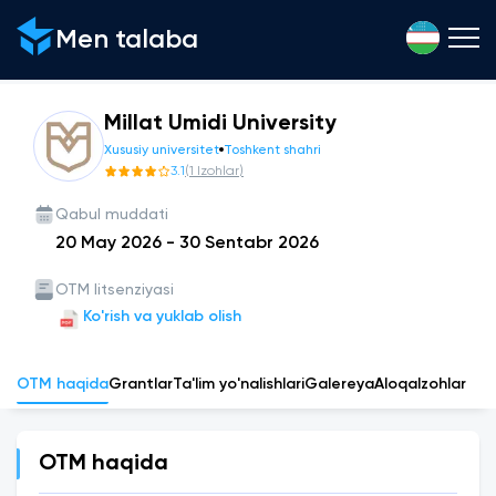
Men talaba
Millat Umidi University
Xususiy universitet
Toshkent shahri
3.1
(
1
Izohlar
)
Qabul muddati
20 May 2026
-
30 Sentabr 2026
OTM litsenziyasi
Ko'rish va yuklab olish
OTM haqida
Grantlar
Ta'lim yo'nalishlari
Galereya
Aloqa
Izohlar
OTM haqida