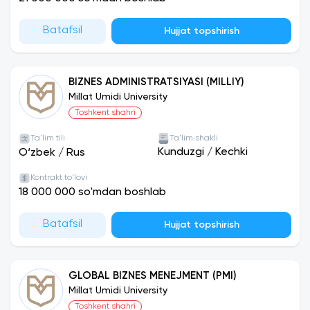
Batafsil
Hujjat topshirish
BIZNES ADMINISTRATSIYASI (MILLIY)
Millat Umidi University
Toshkent shahri
Ta'lim tili
Ta'lim shakli
Kunduzgi
/
Kechki
O‘zbek
/
Rus
Kontrakt to'lovi
18 000 000 so'mdan boshlab
Batafsil
Hujjat topshirish
GLOBAL BIZNES MENEJMENT (PMI)
Millat Umidi University
Toshkent shahri