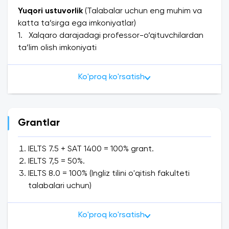
Yuqori ustuvorlik
(Talabalar uchun eng muhim va
katta ta’sirga ega imkoniyatlar)
1. Xalqaro darajadagi professor-o‘qituvchilardan
ta’lim olish imkoniyati
2. Career center loyihasi asosida 100% ish bilan
ta’minlash imkoniyati
Ko'proq ko'rsatish
3. Xalqaro sertifikatlar (CELTA, ACCA, CERTIPORT)
4. Semester almashinuv dasturlari (500+ xorijiy
universitetlar bilan WeAreFreeMovers loyihasi)
5. 2+2 va 3+1 almashinuv dasturlari
Grantlar
6. Start-up loyihalarni moliyalashtirish uchun
moliyaviy ko‘mak imkoniyati
IELTS 7.5 + SAT 1400 = 100% grant.
7. MU MASTER loyihasi – taniqli spikerlardan bepul
IELTS 7,5 = 50%.
masterklasslar olish imkoniyati
IELTS 8.0 = 100% (Ingliz tilini o'qitish fakulteti
8. Work&Travel dasturida qatnashish imkoniyati va
talabalari uchun)
moliyaviy qo‘llab-quvvatlov
SAT 1300 / IELTS 7.5 = 50% (Ingliz tilini o'qitish
9. Shinam va zamonaviy yotoqxona
fakulteti talabalari uchun)
Ko'proq ko'rsatish
Qizil shahodotnoma - 3 mln so'm