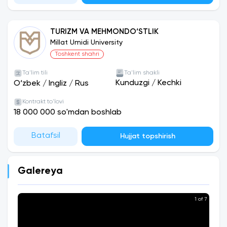
TURIZM VA MEHMONDO‘STLIK
Millat Umidi University
Toshkent shahri
Ta'lim tili
Ta'lim shakli
Kunduzgi
/
Kechki
O‘zbek
/
Ingliz
/
Rus
Kontrakt to'lovi
18 000 000 so'mdan boshlab
Batafsil
Hujjat topshirish
Galereya
1 of 7