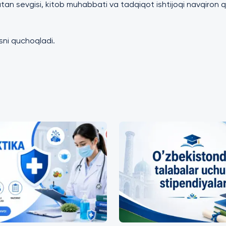
an sevgisi, kitob muhabbati va tadqiqot ishtijoqi navqiron 
sni quchoqladi.