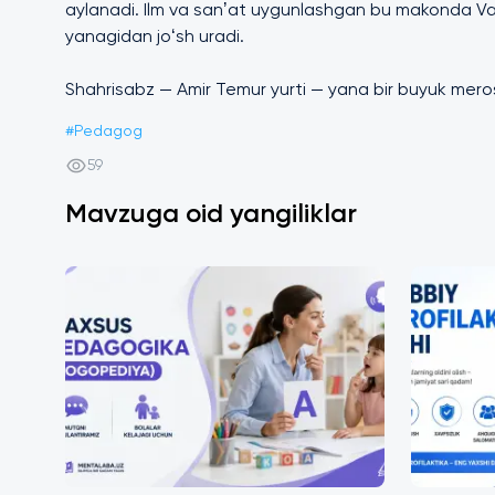
aylanadi. Ilm va sanʼat uygunlashgan bu makonda Vat
yanagidan joʻsh uradi.
Shahrisabz — Amir Temur yurti — yana bir buyuk mero
#
Pedagog
59
Mavzuga oid yangiliklar