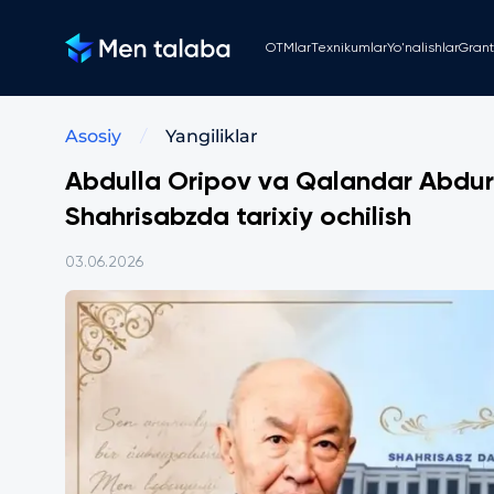
OTMlar
Texnikumlar
Yo'nalishlar
Grant
Asosiy
Yangiliklar
/
Abdulla Oripov va Qalandar Abdu
Shahrisabzda tarixiy ochilish
03.06.2026