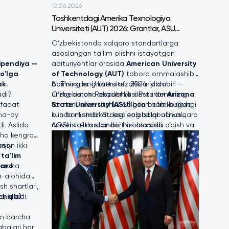
12.06.2026
Toshkentdagi Amerika Texnologiya
Universiteti (AUT) 2026: Grantlar, ASU
diplomi va qabul shartlari
O‘zbekistonda xalqaro standartlarga
asoslangan ta’lim olishni istayotgan
ipendiya —
abituriyentlar orasida
American University
o'lga
of Technology (AUT)
tobora ommalashib
ak.
bormoqda. Universitet 2024-yilda
AUT’ning eng katta afzalliklaridan biri —
adi?
O‘zbekiston Respublikasi Prezidentining
uning barcha akademik dasturlari
Arizona
 faqat
farmoni bilan tashkil etilgan bo‘lib, bugungi
State University (ASU)
bilan hamkorlikda
ma-oy
kunda mamlakatdagi eng istiqbolli xalqaro
olib borilishidir. Bu esa talabalar uchun
i. Aslida
universitetlardan biri hisoblanadi.
AQSH ta’lim standartlari asosida o‘qish va
cha kengroq
xalqaro darajadagi diplom olish
ijiy
san ikki
imkoniyatini yaratadi.
 ta'lim
barcha
qaro
da-alohida
h shartlari,
q qiladi.
ichida)
an barcha
balari har