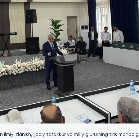
iy izlanish, ijodiy tafakkur va milliy gʻururning tirik manbai