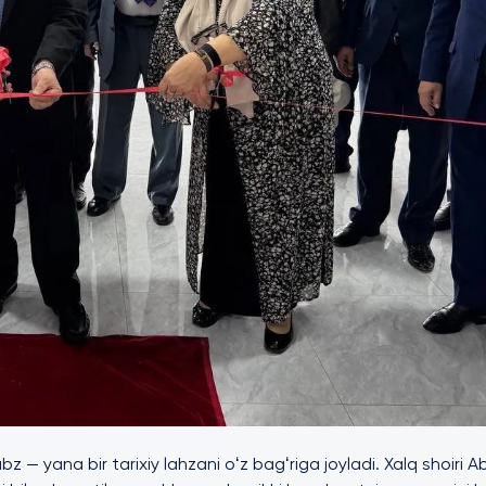
— yana bir tarixiy lahzani oʻz bagʻriga joyladi. Xalq shoiri A