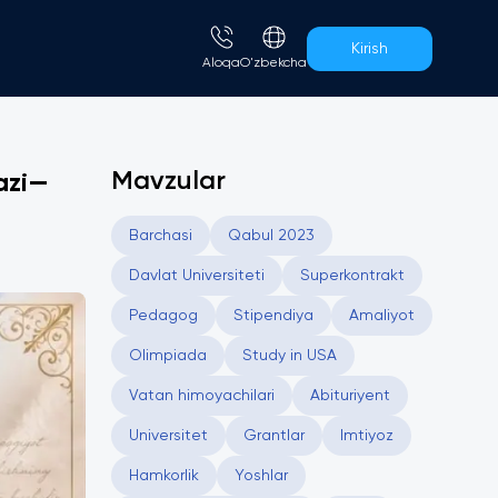
Kirish
Aloqa
O'zbekcha
Mavzular
azi—
Barchasi
Qabul 2023
Davlat Universiteti
Superkontrakt
Pedagog
Stipendiya
Amaliyot
Olimpiada
Study in USA
Vatan himoyachilari
Аbituriyent
Universitet
Grantlar
Imtiyoz
Hamkorlik
Yoshlar