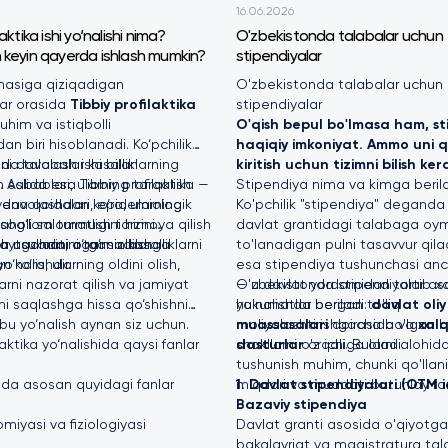
16.06.2026
laktika ishi yo‘nalishi nima?
O'zbekistonda talabalar uchun
 keyin qayerda ishlash mumkin?
stipendiyalar
hasiga qiziqadigan
O'zbekistonda talabalar uchun
lar orasida
Tibbiy profilaktika
stipendiyalar
uhim va istiqbolli
O'qish bepul bo'lmasa ham, st
dan biri hisoblanadi. Ko‘pchilik
haqiqiy imkoniyat. Ammo uni q
ni davolash ishi bilan
da talabalar kasalliklarning
kiritish uchun tizimni bilish ker
 Aslida esa Tibbiy profilaktika —
h sabablari, ularning tarqalish
Stipendiya nima va kimga beril
i davolashdan ko‘ra, ularning
giyena qoidalari, epidemiologik
Ko'pchilik "stipendiya" deganda
, aholi salomatligini himoya qilish
sog‘lom turmush tarzini
davlat grantidagi talabaga oy
ya nazoratini ta’minlashga
h usullarini o‘rganadilar.
aytganda, agar siz kasalliklarni
to'lanadigan pulni tasavvur qilad
o‘nalishdir.
ko‘ra, ularning oldini olish,
esa stipendiya tushunchasi an
rni nazorat qilish va jamiyat
— u davlat yordamidan tortib xor
O'zbekistonda stipendiyalar aso
ni saqlashga hissa qo‘shishni
hukumatlar bergan to'liq
yo'nalishda beriladi:
davlat oliy
 bu yo‘nalish aynan siz uchun.
moliyalashtirishgacha bo'lgan 
muassasalari
doirasida va
xal
laktika yo‘nalishida qaysi fanlar
shakllarni o'z ichiga oladi.
dasturlar
orqali. Bularni alohi
tushunish muhim, chunki qo'llanis
hda asosan quyidagi fanlar
miqdori va muddati butunlay far
1. Davlat stipendiyalari (OTM 
Bazaviy stipendiya
miyasi va fiziologiyasi
Davlat granti asosida o'qiyotg
bakalavriat va magistratura tala