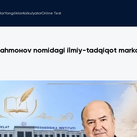
lar
Yangiliklar
Kalkulyator
Online Test
rahmонov nomidagi ilmiy-tadqiqot mark