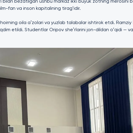
lan bezatilgan ushbu markaz ikki buyuk zotning merosini bir
ilm-fan va inson kapitalining tiragʻidir.
irning oila aʼzolari va yuzlab talabalar ishtirok etdi. Ramziy
qdim etildi. Studentlar Oripov sheʼrlarini jon-dildan oʻqidi — va