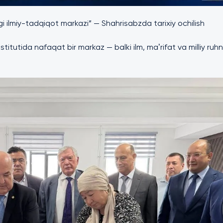
lmiy-tadqiqot markazi” — Shahrisabzda tarixiy ochilish
itutida nafaqat bir markaz — balki ilm, maʼrifat va milliy ruh