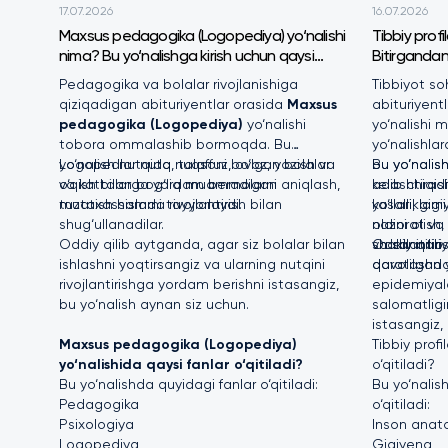
17.07.2026
16.07.2026
Maxsus pedagogika (Logopediya) yo‘nalishi
Tibbiy profi
nima? Bu yo‘nalishga kirish uchun qaysi
Bitirgandan
fanlardan imtihon topshiriladi va
Pedagogika va bolalar rivojlanishiga
Tibbiyot so
bitirgandan keyin qayerda ishlash mumkin?
qiziqadigan abituriyentlar orasida
Maxsus
abituriyent
pedagogika (Logopediya)
yo‘nalishi
yo‘nalishi m
tobora ommalashib bormoqda. Bu
yo‘nalishlar
yo‘nalish nutqida nuqsoni bo‘lgan bolalar
Logopedlar nutq, talaffuz, ovoz, yozish va
bu yo‘nalish
Bu yo‘nalish
va kattalarga yordam beradigan
o‘qish bilan bog‘liq muammolarni aniqlash,
adashtiradi.
kelib chiqis
mutaxassislarni tayyorlaydi.
tuzatish hamda rivojlantirish bilan
kasalliklarn
yo‘llari, gi
shug‘ullanadilar.
oldini olish
nazorat va 
Oddiy qilib aytganda, agar siz bolalar bilan
va sanitari
shakllantiris
Oddiy qilib 
ishlashni yoqtirsangiz va ularning nutqini
qaratilgan y
davolashdan 
rivojlantirishga yordam berishni istasangiz,
epidemiyala
bu yo‘nalish aynan siz uchun.
salomatligi
istasangiz,
Maxsus pedagogika (Logopediya)
Tibbiy profi
yo‘nalishida qaysi fanlar o‘qitiladi?
o‘qitiladi?
Bu yo‘nalishda quyidagi fanlar o‘qitiladi:
Bu yo‘nalis
Pedagogika
o‘qitiladi:
Psixologiya
Inson anato
Logopediya
Gigiyena