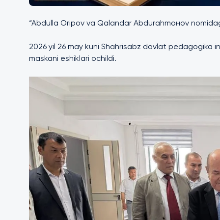
“Abdulla Oripov va Qalandar Abdurahmонov nomidagi i
2026 yil 26 may kuni Shahrisabz davlat pedagogika inst
maskani eshiklari ochildi.