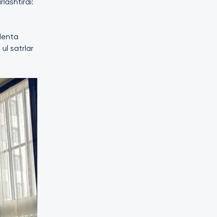
lashtirdi:
 lenta
 ul satrlar