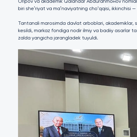
Oripov va akademik Qalandar Abdurahmонov nomlari bi
biri sheʼriyat va maʼnaviyatning choʻqqisi, ikkinchisi — 
Tantanali marosimda davlat arboblari, akademiklar, sho
kesildi, markaz fondiga nodir ilmiy va badiiy asarlar ta
zalda yangicha jarangladek tuyuldi.