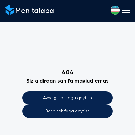
Men talaba
404
Siz qidirgan sahifa mavjud emas
Avvalgi sahifaga qaytish
Bosh sahifaga qaytish