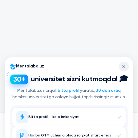
Mentalaba.uz
universitet sizni kutmoqda! 🎓
30+
Mentalaba.uz orqali
bitta profil
yaratib,
30 dan ortiq
hamkor universitetga onlayn hujjat topshirishingiz mumkin.
Bitta profil — ko'p imkoniyat
Asosiy
Qidirish
Arizalar
Testlar
Kirish
Har bir OTM uchun alohida ro'yxat shart emas