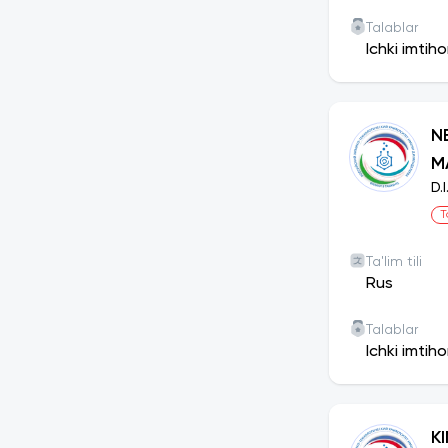
Talablar
Ichki imtih
N
M
D.
T
Ta'lim tili
Rus
Talablar
Ichki imtih
K