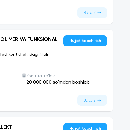
Batafsil
POLIMER VA FUNKSIONAL
Hujjat topshirish
shkent shahridagi filiali
Kontrakt to'lovi
20 000 000 so'mdan boshlab
Batafsil
LLEKT
Hujjat topshirish