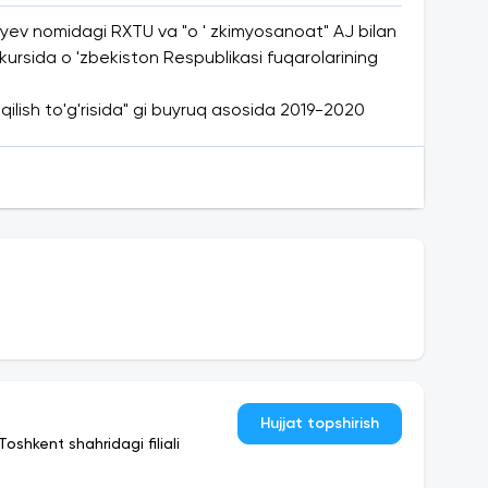
deleyev nomidagi RXTU va "o ' zkimyosanoat" AJ bilan
-kursida o 'zbekiston Respublikasi fuqarolarining
 qilish to'g'risida" gi buyruq asosida 2019-2020
v nomidagi RXTUDA pullik ta'lim xizmatlarini
ha o'qishga qabul qilingan. "Kimyoviy texnologiya"
 ' g ' risidagi davlat namunasidagi hujjatning
chun);
i kerak.
Hujjat topshirish
shkent shahridagi filiali
ni, telefon raqamini va elektron pochta manzilini