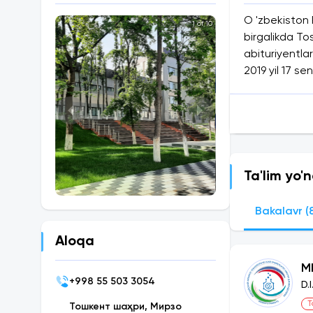
O 'zbekiston 
1 of 10
birgalikda To
abituriyentlar
2019 yil 17 se
yillarda sirtq
ko'rsatish to
-182 talaba.
Qabul qilish 
shaxs va fu
Ta'lim yo'n
o'rta umumi
nusxasi;
Bakalavr (
baholash bi
3x4 o'lcha
Aloqa
to'ldirilgan
M
Barcha hujjat
+
998 55 503 3054
D.
Qabul qilish 
T
bilishingiz ker
Тошкент шаҳри, Мирзо