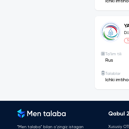
Ichki imtih
Y
D.
T
Ta'lim tili
Rus
Talablar
Ichki imtih
Qabul 
Xususiy OT
“Men talaba” bilan o'zingiz istagan