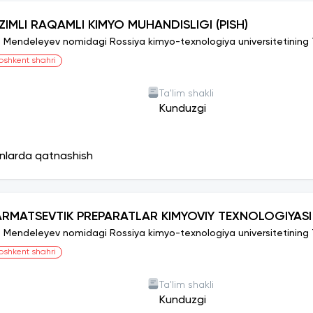
IZIMLI RAQAMLI KIMYO MUHANDISLIGI (PISH)
I. Mendeleyev nomidagi Rossiya kimyo-texnologiya universitetining To
oshkent shahri
Ta'lim shakli
Kunduzgi
onlarda qatnashish
ARMATSEVTIK PREPARATLAR KIMYOVIY TEXNOLOGIYASI
I. Mendeleyev nomidagi Rossiya kimyo-texnologiya universitetining To
oshkent shahri
Ta'lim shakli
Kunduzgi