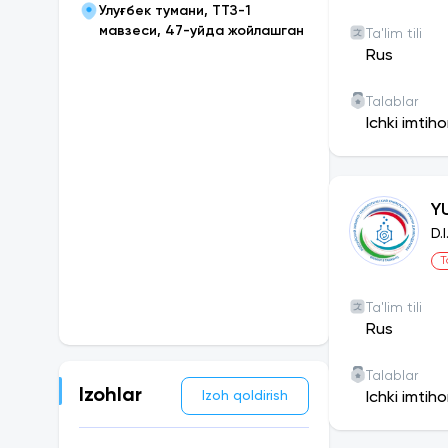
Улуғбек тумани, ТТЗ-1
мавзеси, 47-уйда жойлашган
Ta'lim tili
Rossiya kimyo
Rus
qiladi va bizn
Dastlabki yil
Talablar
asosiy bo'lib
Ichki imtih
tomonlama hal
rivojlanishini
RXTU Boloni
Y
tayyorgarligi
D.
Universitet i
T
qabul qildi.
Universiteti
Ta'lim tili
ko'rsatmoqda. 
Rus
o'rta maktab 
Talablar
Izohlar
Izoh qoldirish
Ichki imtih