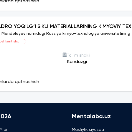
onlarda qatnashish
ADRO YOQILG‘I SIKLI MATERIALLARINING KIMYOVIY TE
I. Mendeleyev nomidagi Rossiya kimyo-texnologiya universitetining To
oshkent shahri
Ta'lim shakli
Kunduzgi
onlarda qatnashish
2026
Mentalaba.uz
Mlar
Maxfiylik siyosati