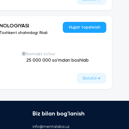
XNOLOGIYASI
Hujjat topshirish
shkent shahridagi filiali
Kontrakt to'lovi
25 000 000 so'mdan boshlab
Batafsil
Biz bilan bog'lanish
info@mentalaba.uz