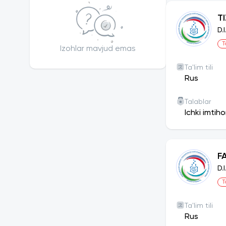
T
D.
T
Izohlar mavjud emas
Ta'lim tili
Rus
Talablar
Ichki imtih
F
D.
T
Ta'lim tili
Rus