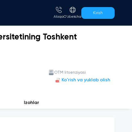
Kirish
Aloqa
O'zbekcha
rsitetining Toshkent
OTM litsenziyasi
Ko'rish va yuklab olish
Izohlar