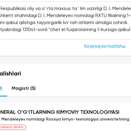
Respublikasi oliy va o' rta maxsus ta ' lim vazirligi D. I. Men
shkent shahridagi D. I. Mendeleyev nomidagi RXTU filialining 1
ini qabul qilishga tayyorgarlik ko' rish ishlarini amalga oshirdi.
ntyabrdagi 1310st-sonli "chet el fuqarolarining 1-kursiga qabul
i ta'limning 1-kursiga 01.10.2019 yildan boshlab D. I. Mendeleye
'g'risidagi shartnomalar bo'yicha bakalavriat dasturlari bo'yic
Ko'proq ko'rsatish
uchun siz quyidagi hujjatlarni taqdim etishingiz kerak:
qarolikni tasdiqlovchi hujjat nusxasi (pasport);
alishlari
y (attestat), o 'rta maxsus yoki kasb-hunar ta' limi (diplom)to
8)
Magistr (5)
lan ta'lim hujjatiga ilova nusxasi;
mdagi 2 ta fotosurat (imtihon varag'ini ro'yxatdan o'tkazish u
 ariza shakli.
INERAL O‘G‘ITLARNING KIMYOVIY TEXNOLOGIYASI
lar rus tiliga notarial tasdiqlangan tarjimaga ega bo'lish
I. Mendeleyev nomidagi Rossiya kimyo-texnologiya universitetining To
uchun ariza berish uchun siz indeksni, yashash joyining manzili
oshkent shahri
ak.