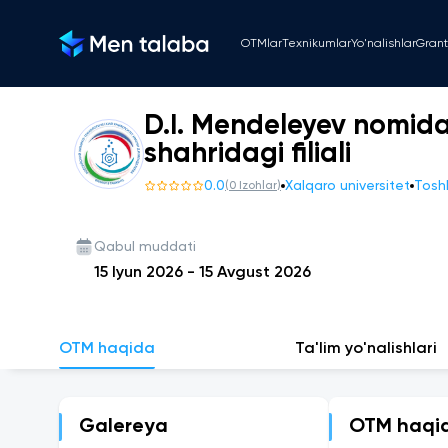
OTMlar
Texnikumlar
Yo'nalishlar
Grant
D.I. Mendeleyev nomida
shahridagi filiali
0.0
Xalqaro universitet
Tosh
(
0
Izohlar
)
Qabul muddati
15 Iyun 2026
-
15 Avgust 2026
OTM haqida
Ta'lim yo'nalishlari
Galereya
OTM haqi