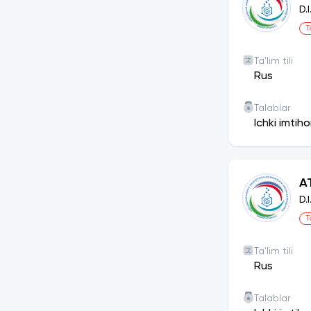
D.
T
Ta'lim tili
Rus
Talablar
Ichki imtih
A
D.
T
Ta'lim tili
Rus
Talablar