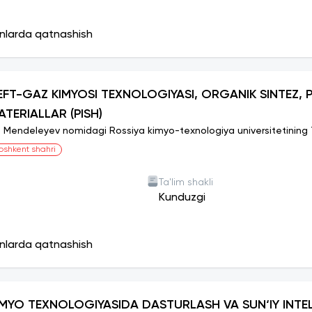
onlarda qatnashish
EFT-GAZ KIMYOSI TEXNOLOGIYASI, ORGANIK SINTEZ, 
ATERIALLAR (PISH)
I. Mendeleyev nomidagi Rossiya kimyo-texnologiya universitetining To
oshkent shahri
Ta'lim shakli
Kunduzgi
onlarda qatnashish
IMYO TEXNOLOGIYASIDA DASTURLASH VA SUN‘IY INTE