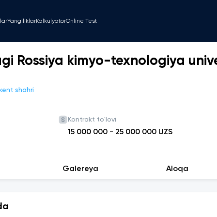
lar
Yangiliklar
Kalkulyator
Online Test
gi Rossiya kimyo-texnologiya unive
kent shahri
Kontrakt to'lovi
15 000 000
-
25 000 000
UZS
Galereya
Aloqa
da