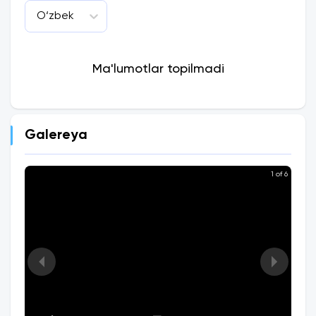
O‘zbek
Ma'lumotlar topilmadi
Galereya
1 of 6