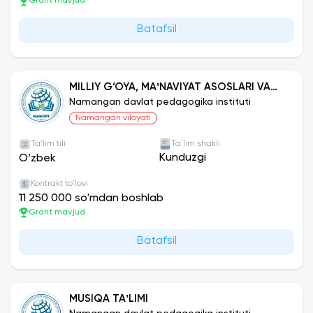
Grant mavjud
Batafsil
MILLIY G‘OYA, MAʼNAVIYAT ASOSLARI VA
HUQUQ TAʼLIMI
Namangan davlat pedagogika instituti
Namangan viloyati
Ta'lim tili
Ta'lim shakli
Kunduzgi
O‘zbek
Kontrakt to'lovi
11 250 000 so'mdan boshlab
Grant mavjud
Batafsil
MUSIQA TAʼLIMI