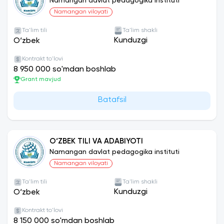
Namangan davlat pedagogika instituti
Namangan viloyati
Ta'lim tili
Ta'lim shakli
Kunduzgi
O‘zbek
Kontrakt to'lovi
8 950 000 so'mdan boshlab
Grant mavjud
Batafsil
O‘ZBEK TILI VA ADABIYOTI
Namangan davlat pedagogika instituti
Namangan viloyati
Ta'lim tili
Ta'lim shakli
Kunduzgi
O‘zbek
Kontrakt to'lovi
8 150 000 so'mdan boshlab