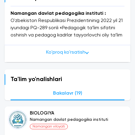
Namangan davlat pedagogika instituti :
O`zbekiston Respublikasi Prezidentininig 2022 yil 21
iyundagi PQ-289 sonli «Pedagogik ta’lim sifatini
oshirish va pedagog kadrlar tayyorlovchi oliy ta’lim
muassasalari faoliyatini yanada rivojlantirish
chora-tadbirlari to‘g‘risida»gi Qaroriga asosan
Ko'proq ko'rsatish
Namangan davlat pedagogika instituti tashkil
etildi. Unda pedagog kadrlar tayyorlovchi oliy ta’lim
muassasalarini tizimli rivojlantirish va ularda
boshqaruv faoliyatini takomillashtirish, pedagogika
Ta'lim yo'nalishlari
sohasida ta’lim, ilm-fan va amaliyot uyg‘unligini
ta’minlash maqsadida, 2022/2023 o‘quv yilida
Bakalavr (19)
Namangan davlat universitetining pedagogika
ta’lim sohasining bakalavriat ta’lim yo‘nalishlari va
BIOLOGIYA
ularning negizidagi tegishli magistratura
Namangan davlat pedagogika instituti
mutaxassisliklari bo‘yicha qabul qilingan talabalar
Namangan viloyati
o‘qishlarini tegishliligi bo‘yicha Namangan davlat