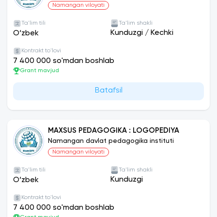
Namangan viloyati
Ta'lim tili
Ta'lim shakli
Kunduzgi
/
Kechki
O‘zbek
Kontrakt to'lovi
7 400 000 so'mdan boshlab
Grant mavjud
Batafsil
MAXSUS PEDAGOGIKA : LOGOPEDIYA
Namangan davlat pedagogika instituti
Namangan viloyati
Ta'lim tili
Ta'lim shakli
Kunduzgi
O‘zbek
Kontrakt to'lovi
7 400 000 so'mdan boshlab