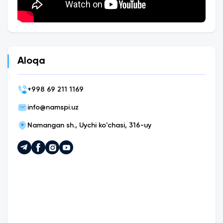
Aloqa
+
998 69 211 1169
info@namspi.uz
Namangan sh., Uychi ko'chasi, 316-uy