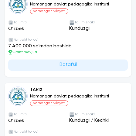
Namangan davlat pedagogika instituti
Namangan viloyati
Ta'lim tili
Ta'lim shakli
Kunduzgi
O‘zbek
Kontrakt to'lovi
7 400 000 so'mdan boshlab
Grant mavjud
Batafsil
TARIX
Namangan davlat pedagogika instituti
Namangan viloyati
Ta'lim tili
Ta'lim shakli
Kunduzgi
/
Kechki
O‘zbek
Kontrakt to'lovi