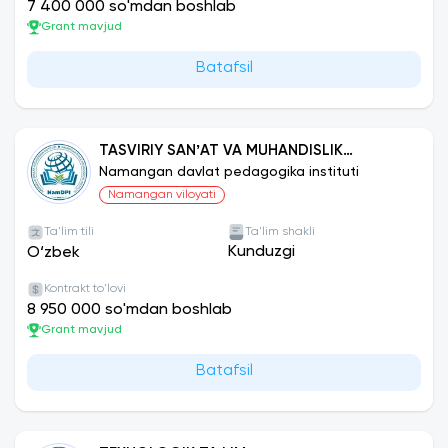
7 400 000 so'mdan boshlab
Grant mavjud
Batafsil
TASVIRIY SANʼAT VA MUHANDISLIK
GRAFIKASI
Namangan davlat pedagogika instituti
Namangan viloyati
Ta'lim tili
Ta'lim shakli
Kunduzgi
O‘zbek
Kontrakt to'lovi
8 950 000 so'mdan boshlab
Grant mavjud
Batafsil