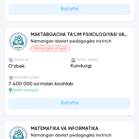
Batafsil
Xalqaro hamkorlik :
Namangan davlat pedagogika institutida tur
xildagi xalqaro shartnomalar mavjud va bu
MAKTABGACHA TAʼLIM PSIXOLOGIYASI VA
shartnomalar talabalarni chet davlatlarda
PEDAGOGIKASI
Namangan davlat pedagogika instituti
o'qishlari va tajriba ortirishlari uchun xizmat qiladi.
Namangan viloyati
Bu yerdan tanishib chiqishingiz munkin...
Ta'lim tili
Ta'lim shakli
Kunduzgi
O‘zbek
Kontrakt to'lovi
7 400 000 so'mdan boshlab
Grant mavjud
Batafsil
MATEMATIKA VA INFORMATIKA
Namangan davlat pedagogika instituti