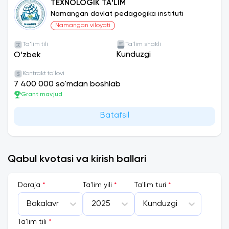
TEXNOLOGIK TAʼLIM
Namangan davlat pedagogika instituti
Namangan viloyati
Ta'lim tili
Ta'lim shakli
Kunduzgi
O‘zbek
Kontrakt to'lovi
7 400 000 so'mdan boshlab
Grant mavjud
Batafsil
Qabul kvotasi va kirish ballari
Daraja
*
Ta'lim yili
*
Ta'lim turi
*
Bakalavr
2025
Kunduzgi
Ta'lim tili
*