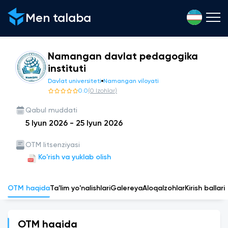
Men talaba
Namangan davlat pedagogika
instituti
Davlat universiteti
Namangan viloyati
0.0
(
0
Izohlar
)
Qabul muddati
5 Iyun 2026
-
25 Iyun 2026
OTM litsenziyasi
Ko'rish va yuklab olish
OTM haqida
Ta'lim yo'nalishlari
Galereya
Aloqa
Izohlar
Kirish ballari
OTM haqida