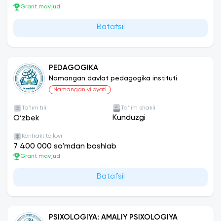
Grant mavjud
Batafsil
PEDAGOGIKA
Namangan davlat pedagogika instituti
Namangan viloyati
Ta'lim tili
Ta'lim shakli
Kunduzgi
O‘zbek
Kontrakt to'lovi
7 400 000 so'mdan boshlab
Grant mavjud
Batafsil
PSIXOLOGIYA: AMALIY PSIXOLOGIYA