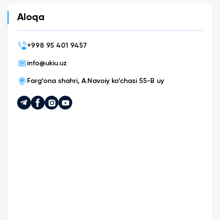
Aloqa
+
998 95 401 9457
info@ukiu.uz
Farg‘ona shahri, A.Navoiy ko‘chasi 55-B uy