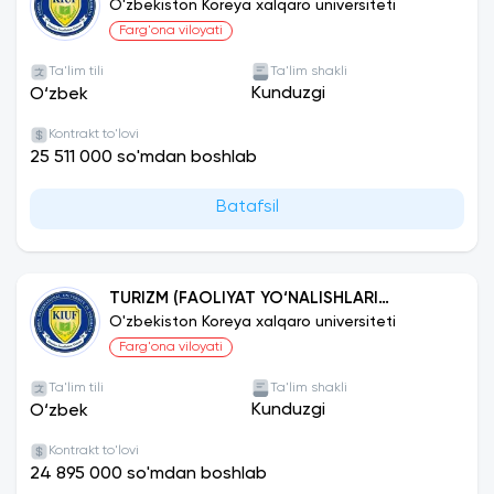
MASHINASOZLIK ISHLAB CHIQARISHINI
O'zbekiston Koreya xalqaro universiteti
JIHOZLASH VA AVTOMATLASHTIRISH
Farg'ona viloyati
Ta'lim tili
Ta'lim shakli
Kunduzgi
O‘zbek
Kontrakt to'lovi
25 511 000 so'mdan boshlab
Batafsil
TURIZM (FAOLIYAT YO‘NALISHLARI
BO‘YICHA )
O'zbekiston Koreya xalqaro universiteti
Farg'ona viloyati
Ta'lim tili
Ta'lim shakli
Kunduzgi
O‘zbek
Kontrakt to'lovi
24 895 000 so'mdan boshlab