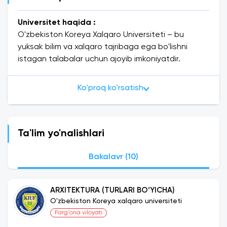
Universitet haqida :
O'zbekiston Koreya Xalqaro Universiteti – bu
yuksak bilim va xalqaro tajribaga ega bo'lishni
istagan talabalar uchun ajoyib imkoniyatdir.
Universitet 2022-yil 18-mayda Oliy ta’lim vazirligi
tomonidan OT 0045 raqamli litsenziya asosida
Ko'proq ko'rsatish
tashkil etilgan. Bu ta'lim muassasasi zamonaviy va
xalqaro standartlarga moslashgan holda,
O'zbekiston va Koreya o'rtasidagi ta'lim sohasidagi
aloqalarni mustahkamlaydi.
Ta'lim yo'nalishlari
Universitetda ijtimoiy-gumanitar va texnik-
muhandislik yo‘nalishlari bo‘yicha yuqori malakali
Bakalavr (10)
mutaxassislar tayyorlanadi. Talabalar bu yerda
nafaqat chuqur nazariy bilimlarga ega bo'lishadi,
ARXITEKTURA (TURLARI BO‘YICHA)
balki amaliy ko'nikmalarni ham rivojlantirishadi.
O'zbekiston Koreya xalqaro universiteti
Universitetning texnik bazasi va zamonaviy o'quv
Farg'ona viloyati
dasturlari orqali talabalar global miqyosda