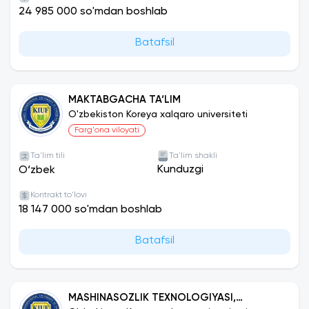
24 985 000 so'mdan boshlab
Batafsil
MAKTABGACHA TA‘LIM
O'zbekiston Koreya xalqaro universiteti
Farg'ona viloyati
Ta'lim tili
Ta'lim shakli
Kunduzgi
O‘zbek
Kontrakt to'lovi
18 147 000 so'mdan boshlab
Batafsil
MASHINASOZLIK TEXNOLOGIYASI,