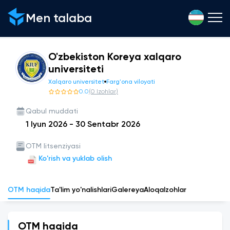
Men talaba
O'zbekiston Koreya xalqaro
universiteti
Xalqaro universitet
Farg'ona viloyati
0.0
(
0
Izohlar
)
Qabul muddati
1 Iyun 2026
-
30 Sentabr 2026
OTM litsenziyasi
Ko'rish va yuklab olish
OTM haqida
Ta'lim yo'nalishlari
Galereya
Aloqa
Izohlar
OTM haqida