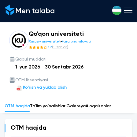
Men talaba
Qo'qon universiteti
Xususiy universitet
Farg'ona viloyati
3.2
(
1
Izohlar
)
Qabul muddati
1 Iyun 2026
-
30 Sentabr 2026
OTM litsenziyasi
Ko'rish va yuklab olish
OTM haqida
Ta'lim yo'nalishlari
Galereya
Aloqa
Izohlar
OTM haqida