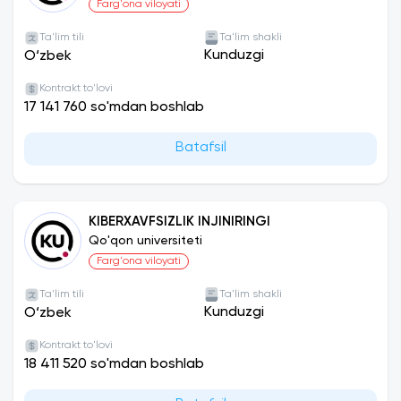
Farg'ona viloyati
Ta'lim tili
Ta'lim shakli
Kunduzgi
O‘zbek
Kontrakt to'lovi
17 141 760 so'mdan boshlab
Batafsil
KIBERXAVFSIZLIK INJINIRINGI
Qo'qon universiteti
Farg'ona viloyati
Ta'lim tili
Ta'lim shakli
Kunduzgi
O‘zbek
Kontrakt to'lovi
18 411 520 so'mdan boshlab