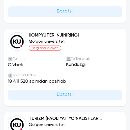
Batafsil
KOMPYUTER INJINIRINGI
Qo'qon universiteti
Farg'ona viloyati
Ta'lim tili
Ta'lim shakli
Kunduzgi
O‘zbek
Kontrakt to'lovi
18 411 520 so'mdan boshlab
Batafsil
TURIZM (FAOLIYAT YO‘NALISHLARI
BO‘YICHA )
Qo'qon universiteti