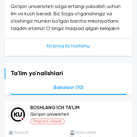
Qo‘qon universiteti sizga ertangi yuksalish uchun
ilm va kuch beradi. Biz Sizga o‘rganishingiz va
o‘sishingiz mumkin bo‘lgan barcha imkoniyatlarni
taqdim etamiz! O‘zingiz maqsad qilgan kelajakni
yaratish uchun zamonaviy
9 ta mutaxassislik
dan
aynan sizga kerakligini tanlashingiz mumkin.
Ko'proq ko'rsatish
O‘zbekistonning iqtisodiyoti va ta’lim tizimida tub
o‘zgarishlar amalga oshirilmoqda. Iqtisodiyot va
biznes, turizm yo‘nalishida faoliyat yuritish uchun
katta imkoniyatlar yaratilyapti. O‘zbekistondagi
Ta'lim yo'nalishlari
birinchi nodavlat mustaqil universitet sifatida biz
Qo‘qon universitetida sizga iqtisodiyot va ta’lim
Bakalavr (10)
yo‘nalishlarida xalqaro darajadagi oliy ta’limni
taqdim etamiz. Dunyoning eng nufuzli
BOSHLANG‘ICH TA‘LIM
universitetlari bilan akademik hamkorlikda sizlarga
Qo'qon universiteti
maqsadlaringizga oson eltadigan bilim va
Farg'ona viloyati
ko‘nikmalar beramiz. Biz yetuk biznes bitiruvchilarini
tayyorlash uchun professional Bizning maqsadimiz
Ta'lim tili
Ta'lim shakli