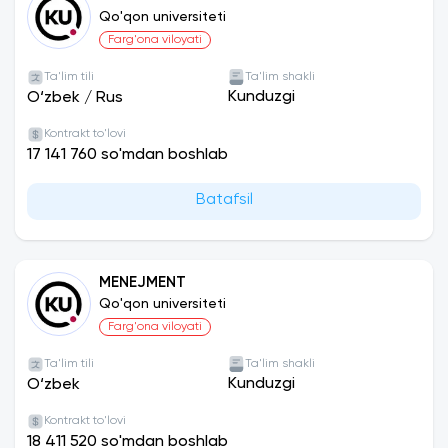
Qo'qon universiteti
Farg'ona viloyati
Ta'lim tili
Ta'lim shakli
Kunduzgi
O‘zbek
/
Rus
Kontrakt to'lovi
17 141 760 so'mdan boshlab
Batafsil
MENEJMENT
Qo'qon universiteti
Farg'ona viloyati
Ta'lim tili
Ta'lim shakli
Kunduzgi
O‘zbek
Kontrakt to'lovi
18 411 520 so'mdan boshlab