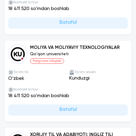
Kontrakt to'lovi
18 411 520 so'mdan boshlab
Batafsil
MOLIYA VA MOLIYAVIY TEXNOLOGIYALAR
Qo'qon universiteti
Farg'ona viloyati
Ta'lim tili
Ta'lim shakli
Kunduzgi
O‘zbek
Kontrakt to'lovi
18 411 520 so'mdan boshlab
Batafsil
XORIJIY TIL VA ADABIYOTI: INGLIZ TILI